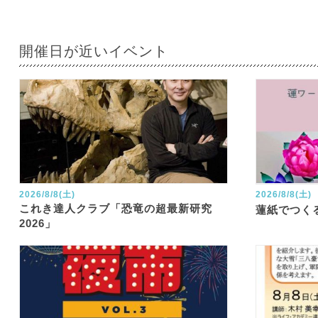
開催日が近いイベント
2026/8/8(土)
2026/8/8(土)
これき達人クラブ「恐竜の超最新研究
蓮紙でつく
2026」