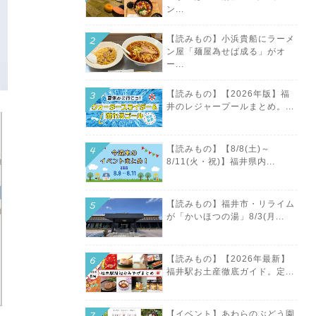
ン...
【読みもの】小浜貴船にラーメ
ン屋「麺屋為せば成る」がオ
ー...
【読みもの】【2026年版】福
井のレジャープールまとめ。...
【読みもの】【8/8(土)～
8/11(火・祝)】福井県内...
【読みもの】福井市・リライム
が「かいほつの湯」8/3(月...
【読みもの】【2026年最新】
福井駅お土産徹底ガイド。定...
【イベント】あわらのぶどう園