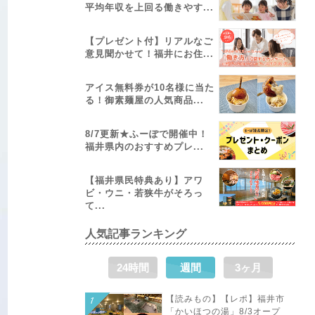
平均年収を上回る働きやす...
【プレゼント付】リアルなご
意見聞かせて！福井にお住...
アイス無料券が10名様に当た
る！御素麺屋の人気商品...
8/7更新★ふーぽで開催中！
福井県内のおすすめプレ...
【福井県民特典あり】アワ
ビ・ウニ・若狭牛がそろっ
て...
人気記事ランキング
24時間
週間
3ヶ月
【読みもの】【レポ】福井市
「かいほつの湯」8/3オープ