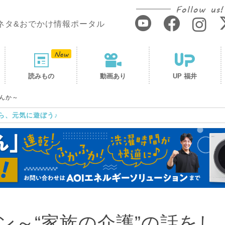
Follow us!
ネタ&おでかけ情報ポータル
読みもの
動画あり
UP 福井
んか～
ら、元気に遊ぼう♪
ン～“家族の介護”の話をし