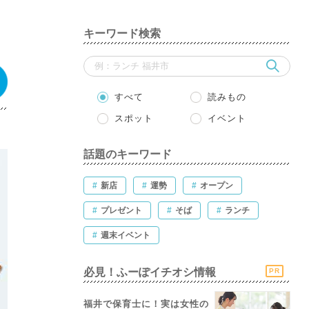
キーワード検索
すべて
読みもの
スポット
イベント
話題のキーワード
#
新店
#
運勢
#
オープン
#
プレゼント
#
そば
#
ランチ
#
週末イベント
必見！ふーぽイチオシ情報
PR
福井で保育士に！実は女性の