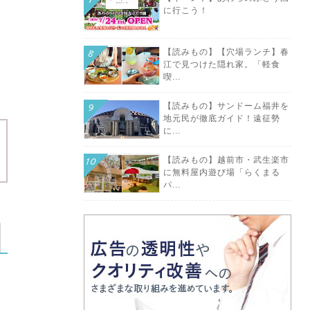
に行こう！
の
【読みもの】【穴場ランチ】春
江で見つけた隠れ家。「軽食
喫...
【読みもの】サンドーム福井を
地元民が徹底ガイド！遠征勢
に...
【読みもの】越前市・武生楽市
に無料屋内遊び場「らくまる
パ...