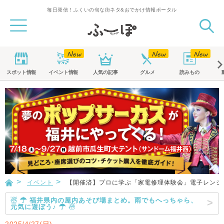
毎日発信！ふくいの旬な街ネタ&おでかけ情報ポータル
スポット
情報
イベント
情報
人気の記事
グルメ
読みもの
イベント
【開催済】プロに学ぶ「家電修理体験会」電子レンジ
☃ ☂ 福井県内の屋内あそび場まとめ。雨でもへっちゃら、
元気に遊ぼう♪ ☂ ☃
2025/4/27(日)