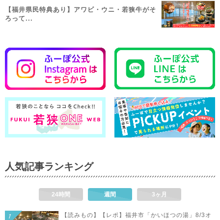
【福井県民特典あり】アワビ・ウニ・若狭牛がそ
ろって...
人気記事ランキング
24時間
週間
3ヶ月
【読みもの】【レポ】福井市「かいほつの湯」8/3オ