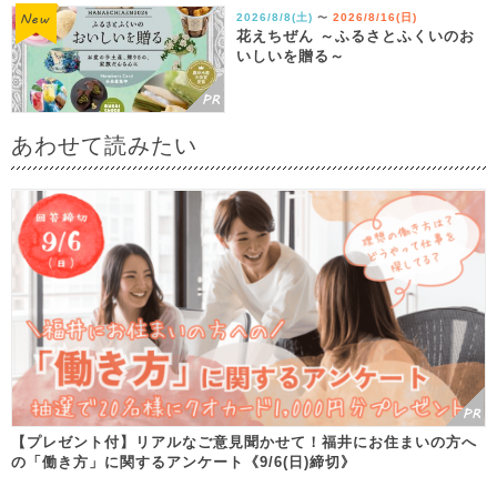
2026/8/8(土)
2026/8/16(日)
〜
花えちぜん ～ふるさとふくいのお
いしいを贈る～
あわせて読みたい
【プレゼント付】リアルなご意見聞かせて！福井にお住まいの方へ
の「働き方」に関するアンケート《9/6(日)締切》