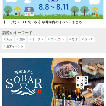
【8/8(土)～8/11(火・祝)】福井県内のイベントまとめ
話題のキーワード
#
新店
#
運勢
#
オープン
#
プレゼント
#
そば
#
ランチ
#
週末イベント