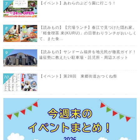
【イベント】あわらのぶどう園に行こう！
【読みもの】【穴場ランチ】春江で見つけた隠れ家。
「軽食喫茶 來(KURU)」の日替わりランチがおいしく
て、また食...
【読みもの】サンドーム福井を地元民が徹底ガイド！
遠征勢に教えたい駐車場・託児所・周辺スポット
【イベント】第28回 東郷街道おつくね祭