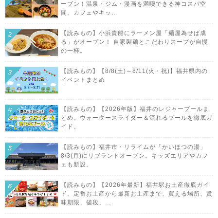
ープン！温泉・ジム・漫画を満喫できる神コスパ空
間。カフェやキッ...
【読みもの】小浜貴船にラーメン屋「麺屋為せば成
る」がオープン！ 自家製麺とこだわりスープが自慢
の一杯。
【読みもの】【8/8(土)～8/11(火・祝)】福井県内の
イベントまとめ
【読みもの】【2026年版】福井のレジャープールま
とめ。ウォータースライダー＆流れるプールを徹底ガ
イド。
【読みもの】福井市・リライムが「かいほつの湯」
8/3(月)にリブランドオープン。キッズエリアやカフ
ェも新設。
【読みもの】【2026年最新】福井駅お土産徹底ガイ
ド。定番お土産から最新お土産まで、買える場所、賞
味期限、値段、...