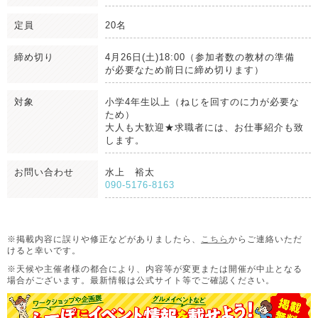
定員
20名
締め切り
4月26日(土)18:00（参加者数の教材の準備
が必要なため前日に締め切ります）
対象
小学4年生以上（ねじを回すのに力が必要な
ため）
大人も大歓迎★求職者には、お仕事紹介も致
します。
お問い合わせ
水上 裕太
090-5176-8163
※掲載内容に誤りや修正などがありましたら、
こちら
からご連絡いただ
けると幸いです。
※天候や主催者様の都合により、内容等が変更または開催が中止となる
場合がございます。
最新情報は公式サイト等でご確認ください。