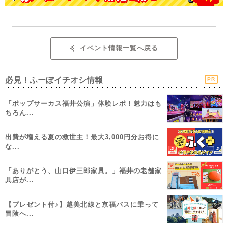
イベント情報一覧へ戻る
必見！ふーぽイチオシ情報
PR
「ポップサーカス福井公演」体験レポ！魅力はも
ちろん...
出費が増える夏の救世主！最大3,000円分お得に
な...
「ありがとう、山口伊三郎家具。」福井の老舗家
具店が...
【プレゼント付♪】越美北線と京福バスに乗って
冒険へ...