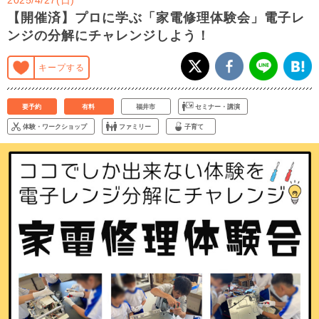
【開催済】プロに学ぶ「家電修理体験会」電子レ
ンジの分解にチャレンジしよう！
キープする
要予約
有料
福井市
セミナー・講演
体験・ワークショップ
ファミリー
子育て