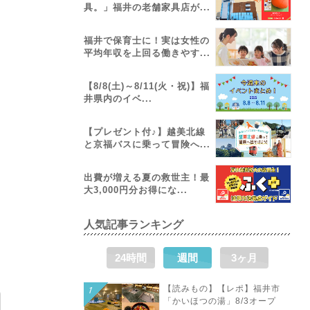
具。」福井の老舗家具店が...
福井で保育士に！実は女性の
平均年収を上回る働きやす...
【8/8(土)～8/11(火・祝)】福
井県内のイベ...
【プレゼント付♪】越美北線
と京福バスに乗って冒険へ...
出費が増える夏の救世主！最
大3,000円分お得にな...
人気記事ランキング
24時間
週間
3ヶ月
【読みもの】【レポ】福井市
「かいほつの湯」8/3オープ