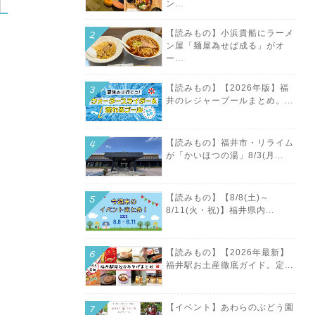
ン...
【読みもの】小浜貴船にラーメ
ン屋「麺屋為せば成る」がオ
ー...
【読みもの】【2026年版】福
井のレジャープールまとめ。...
【読みもの】福井市・リライム
が「かいほつの湯」8/3(月...
【読みもの】【8/8(土)～
8/11(火・祝)】福井県内...
【読みもの】【2026年最新】
福井駅お土産徹底ガイド。定...
【イベント】あわらのぶどう園