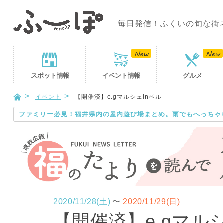
毎日発信！ふくいの旬な街
スポット
情報
イベント
情報
グルメ
イベント
【開催済】e.gマルシェinベル
ファミリー必見！福井県内の屋内遊び場まとめ。雨でもへっちゃ
2020/11/28(土)
〜
2020/11/29(日)
【開催済】e.gマルシ