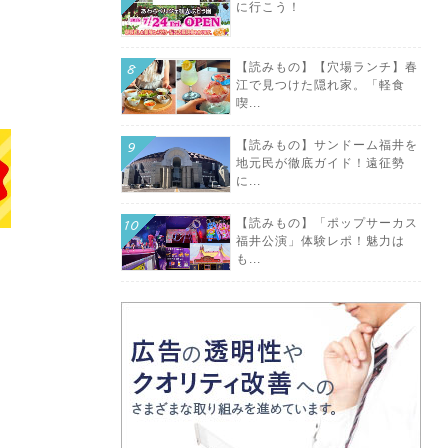
に行こう！
【読みもの】【穴場ランチ】春
江で見つけた隠れ家。「軽食
喫...
【読みもの】サンドーム福井を
地元民が徹底ガイド！遠征勢
に...
【読みもの】「ポップサーカス
福井公演」体験レポ！魅力は
も...