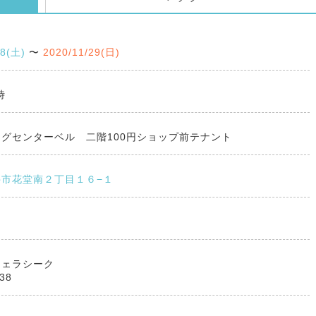
28(土)
〜
2020/11/29(日)
時
グセンターベル 二階100円ショップ前テナント
井市花堂南２丁目１６−１
フェラシーク
38