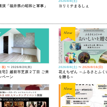
2026/8/8(土)
講演「福井県の昭和と軍事」
ヨリミチまるしぇ
火・祝)
〜
2026/8/20(木)
2026/8/8(土)
〜
2026/8/16(日)
住宅】越前市芝原２丁目 ご来
花えちぜん ～ふるさとふく
ンペーン
を贈る～