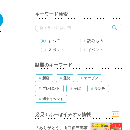
キーワード検索
すべて
読みもの
スポット
イベント
話題のキーワード
#
新店
#
運勢
#
オープン
#
プレゼント
#
そば
#
ランチ
#
週末イベント
必見！ふーぽイチオシ情報
PR
「ありがとう、山口伊三郎家