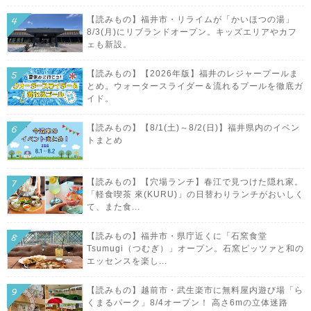
【読みもの】福井市・リライムが「かいほつの湯」
8/3(月)にリブランドオープン。キッズエリアやカフ
ェも新設。
【読みもの】【2026年版】福井のレジャープールま
とめ。ウォータースライダー＆流れるプールを徹底ガ
イド。
【読みもの】【8/1(土)～8/2(日)】福井県内のイベン
トまとめ
【読みもの】【穴場ランチ】春江で見つけた隠れ家。
「軽食喫茶 來(KURU)」の日替わりランチがおいしく
て、また食...
【読みもの】福井市・県庁近くに「石窯食堂
Tsumugi（つむぎ）」オープン。石窯ピッツァと和の
エッセンスを楽し...
【読みもの】越前市・武生楽市に無料屋内遊び場「ら
くまるパーク」8/4オープン！ 高さ6mの立体迷路