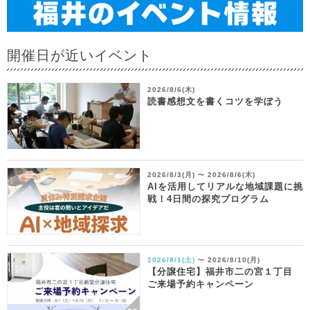
開催日が近いイベント
2026/8/6(木)
読書感想文を書くコツを学ぼう
2026/8/3(月)
2026/8/6(木)
〜
AIを活用してリアルな地域課題に挑
戦！4日間の探究プログラム
2026/8/1(土)
2026/8/10(月)
〜
【分譲住宅】福井市二の宮１丁目
ご来場予約キャンペーン