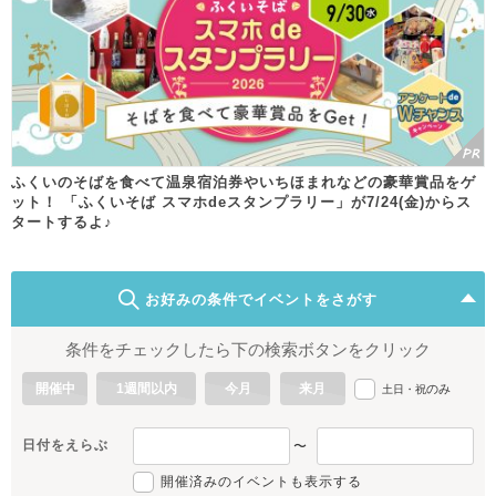
ふくいのそばを食べて温泉宿泊券やいちほまれなどの豪華賞品をゲ
ット！ 「ふくいそば スマホdeスタンプラリー」が7/24(金)からス
タートするよ♪
お好みの条件でイベントをさがす
条件をチェックしたら下の検索ボタンをクリック
開催中
1週間以内
今月
来月
のみ
土日・祝
日付をえらぶ
〜
開催済みのイベントも表示する