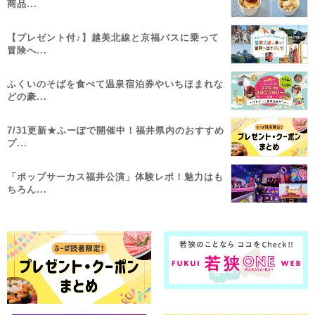
商品...
【プレゼント付♪】越美北線と京福バスに乗って
冒険へ...
ふくいのそばを食べて温泉宿泊券やいちほまれな
どの豪...
7/31更新★ふーぽで開催中！福井県内のおすすめ
プ...
「ポップサーカス福井公演」体験レポ！魅力はも
ちろん...