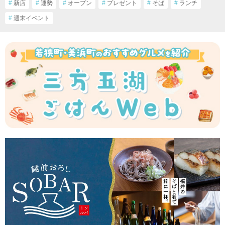
#
新店
#
運勢
#
オープン
#
プレゼント
#
そば
#
ランチ
#
週末イベント