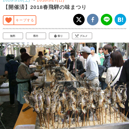
【開催済】2018春飛騨の味まつり
キープする
無料
県外
祭り
グルメ