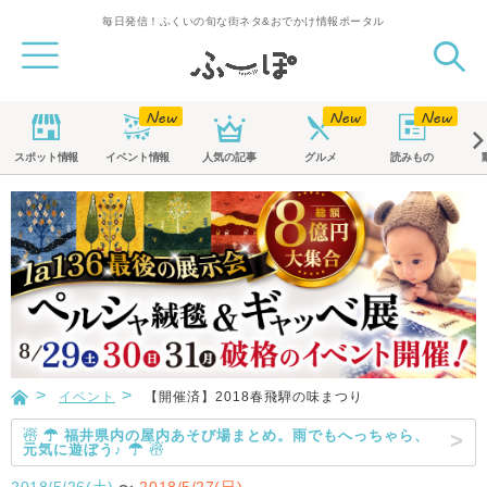
毎日発信！ふくいの旬な街ネタ&おでかけ情報ポータル
スポット
情報
イベント
情報
人気の記事
グルメ
読みもの
イベント
【開催済】2018春飛騨の味まつり
☃ ☂ 福井県内の屋内あそび場まとめ。雨でもへっちゃら、
元気に遊ぼう♪ ☂ ☃
2018/5/26(土)
〜
2018/5/27(日)