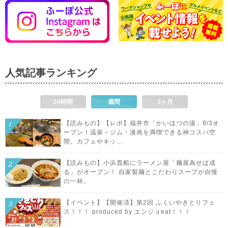
人気記事ランキング
24時間
週間
3ヶ月
【読みもの】【レポ】福井市「かいほつの湯」8/3オ
ープン！温泉・ジム・漫画を満喫できる神コスパ空
間。カフェやキッ...
【読みもの】小浜貴船にラーメン屋「麺屋為せば成
る」がオープン！ 自家製麺とこだわりスープが自慢
の一杯。
【イベント】【開催済】第2回 ふくいやきとりフェ
ス！！！ produced by エンジョeat！！！