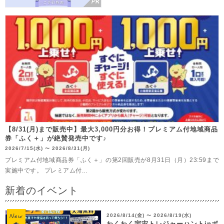
【8/31(月)まで販売中】最大3,000円分お得！プレミアム付地域商品
券「ふく＋」が絶賛発売中です♪
2026/7/15(水)
2026/8/31(月)
〜
プレミアム付地域商品券「ふく＋」の第2回販売が8月31日（月）23:59まで
実施中です。 プレミアム付...
新着のイベント
2026/8/14(金)
2026/8/19(水)
〜
わくわく宇宙トレジャーハントinボ