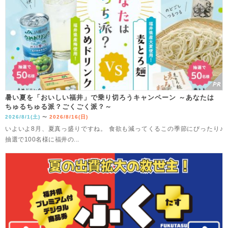
暑い夏を「おいしい福井」で乗り切ろうキャンペーン ～あなたは
ちゅるちゅる派？ごくごく派？～
2026/8/1(土)
2026/8/16(日)
〜
いよいよ8月、夏真っ盛りですね。 食欲も減ってくるこの季節にぴったり♪
抽選で100名様に福井の...