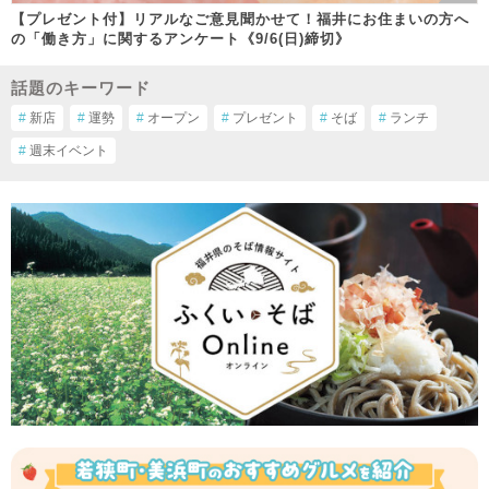
【プレゼント付】リアルなご意見聞かせて！福井にお住まいの方へ
の「働き方」に関するアンケート《9/6(日)締切》
話題のキーワード
#
新店
#
運勢
#
オープン
#
プレゼント
#
そば
#
ランチ
#
週末イベント