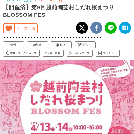
【開催済】第9回越前陶芸村しだれ桜まつり
BLOSSOM FES
キープする
無料
越前町
祭り
グルメ
体験・ワークショップ
花・自然
ライトアップ
ファミリー