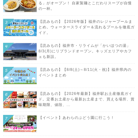
る」がオープン！ 自家製麺とこだわりスープが自慢
の一杯。
【読みもの】【2026年版】福井のレジャープールま
とめ。ウォータースライダー＆流れるプールを徹底ガ
イド。
【読みもの】福井市・リライムが「かいほつの湯」
8/3(月)にリブランドオープン。キッズエリアやカフ
ェも新設。
【読みもの】【8/8(土)～8/11(火・祝)】福井県内の
イベントまとめ
【読みもの】【2026年最新】福井駅お土産徹底ガイ
ド。定番お土産から最新お土産まで、買える場所、賞
味期限、値段、...
【イベント】あわらのぶどう園に行こう！