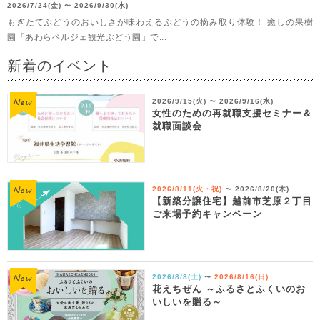
2026/7/24(金)
2026/9/30(水)
〜
もぎたてぶどうのおいしさが味わえるぶどうの摘み取り体験！ 癒しの果樹
園「あわらベルジェ観光ぶどう園」で...
新着のイベント
2026/9/15(火)
2026/9/16(水)
〜
女性のための再就職支援セミナー＆
就職面談会
2026/8/11(火・祝)
2026/8/20(木)
〜
【新築分譲住宅】越前市芝原２丁目
ご来場予約キャンペーン
2026/8/8(土)
2026/8/16(日)
〜
花えちぜん ～ふるさとふくいのお
いしいを贈る～