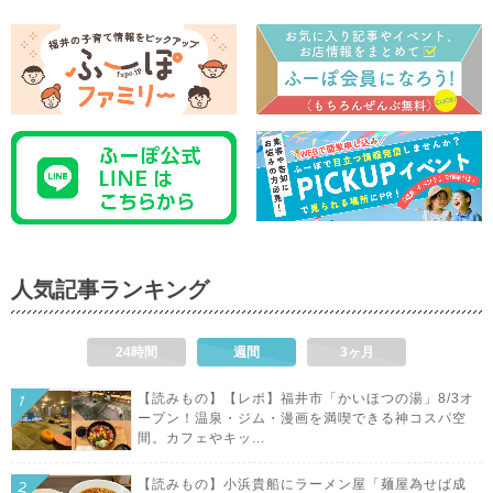
人気記事ランキング
24時間
週間
3ヶ月
【読みもの】【レポ】福井市「かいほつの湯」8/3オ
ープン！温泉・ジム・漫画を満喫できる神コスパ空
間。カフェやキッ...
【読みもの】小浜貴船にラーメン屋「麺屋為せば成