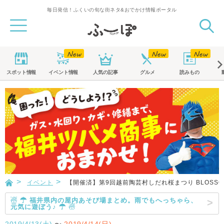
毎日発信！ふくいの旬な街ネタ&おでかけ情報ポータル
スポット
情報
イベント
情報
人気の記事
グルメ
読みもの
イベント
【開催済】第9回越前陶芸村しだれ桜まつり BLOSSOM
☃ ☂ 福井県内の屋内あそび場まとめ。雨でもへっちゃら、
元気に遊ぼう♪ ☂ ☃
2019/4/13(土)
〜
2019/4/14(日)