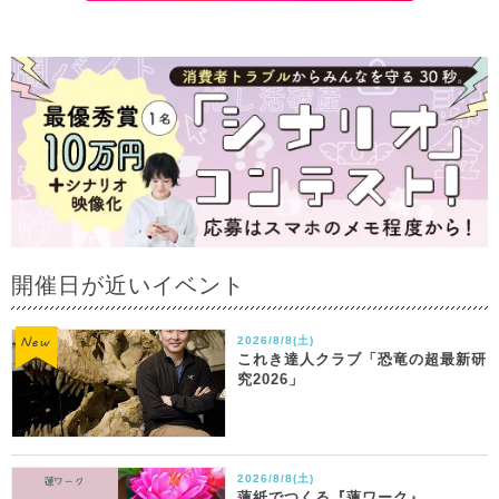
開催日が近いイベント
2026/8/8(土)
これき達人クラブ「恐竜の超最新研
究2026」
2026/8/8(土)
蓮紙でつくる『蓮ワーク』