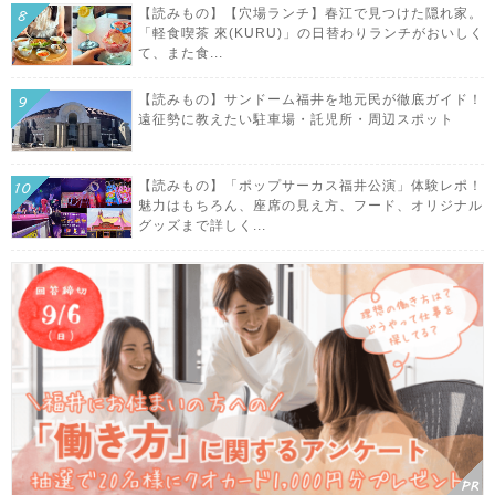
【読みもの】【穴場ランチ】春江で見つけた隠れ家。
「軽食喫茶 來(KURU)」の日替わりランチがおいしく
て、また食...
【読みもの】サンドーム福井を地元民が徹底ガイド！
遠征勢に教えたい駐車場・託児所・周辺スポット
【読みもの】「ポップサーカス福井公演」体験レポ！
魅力はもちろん、座席の見え方、フード、オリジナル
グッズまで詳しく...