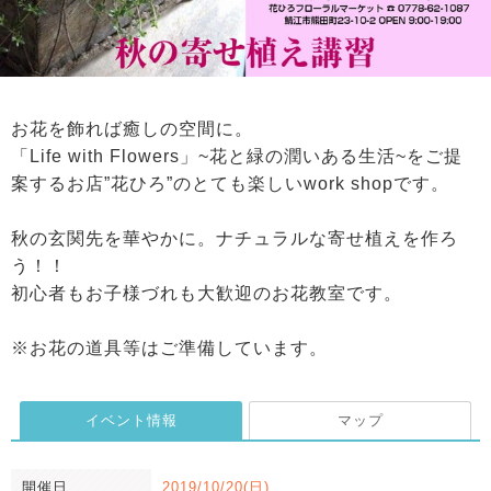
お花を飾れば癒しの空間に。
「Life with Flowers」~花と緑の潤いある生活~をご提
案するお店”花ひろ”のとても楽しいwork shopです。
秋の玄関先を華やかに。ナチュラルな寄せ植えを作ろ
う！！
初心者もお子様づれも大歓迎のお花教室です。
※お花の道具等はご準備しています。
イベント情報
マップ
開催日
2019/10/20(日)