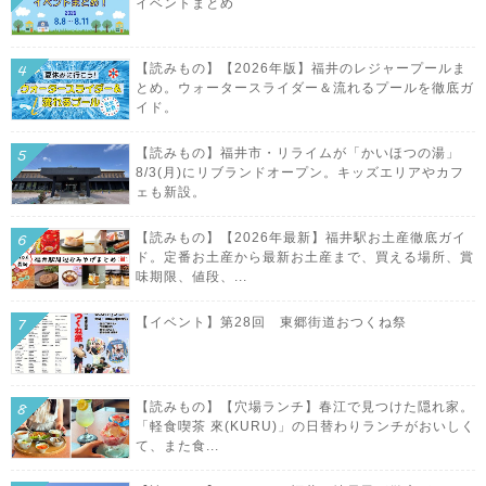
イベントまとめ
【読みもの】【2026年版】福井のレジャープールま
とめ。ウォータースライダー＆流れるプールを徹底ガ
イド。
【読みもの】福井市・リライムが「かいほつの湯」
8/3(月)にリブランドオープン。キッズエリアやカフ
ェも新設。
【読みもの】【2026年最新】福井駅お土産徹底ガイ
ド。定番お土産から最新お土産まで、買える場所、賞
味期限、値段、...
【イベント】第28回 東郷街道おつくね祭
【読みもの】【穴場ランチ】春江で見つけた隠れ家。
「軽食喫茶 來(KURU)」の日替わりランチがおいしく
て、また食...