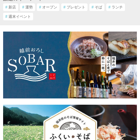
#
新店
#
運勢
#
オープン
#
プレゼント
#
そば
#
ランチ
#
週末イベント