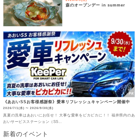
森のオープンデー in summer
《あおいSSお客様感謝祭》愛車リフレッシュキャンペーン開催中
2026/7/1(水)
2026/9/30(水)
〜
真夏の洗車はあおいにお任せ！ 大事な愛車をピカピカに！！ 福井県内のあ
おいサービスステーション（SS...
新着のイベント