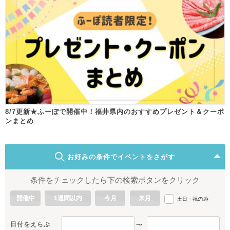
8/7更新★ふーぽで開催中！福井県内のおすすめプレゼント＆クーポ
ンまとめ
お好みの条件でイベントをさがす
条件をチェックしたら下の検索ボタンをクリック
開催中
1週間以内
今月
来月
のみ
土日・祝
日付をえらぶ
〜