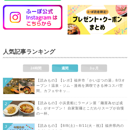
人気記事ランキング
24時間
週間
3ヶ月
【読みもの】【レポ】福井市「かいほつの湯」8/3オ
ープン！温泉・ジム・漫画を満喫できる神コスパ空
間。カフェやキッ...
【読みもの】小浜貴船にラーメン屋「麺屋為せば成
る」がオープン！ 自家製麺とこだわりスープが自慢
の一杯。
【読みもの】【8/8(土)～8/11(火・祝)】福井県内の