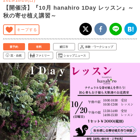
【開催済】『10月 hanahiro 1Day レッスン』～
秋の寄せ植え講習～
キープする
要予約
有料
鯖江市
体験・ワークショップ
花・自然
ファミリー
ショップニュース