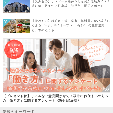
【読みもの】サンドーム福井を地元民が徹底ガイド！
遠征勢に教えたい駐車場・託児所・周辺スポット
【読みもの】越前市・武生楽市に無料屋内遊び場「ら
くまるパーク」8/4オープン！ 高さ6mの立体迷路
と、木のぬくも...
【プレゼント付】リアルなご意見聞かせて！福井にお住まいの方へ
の「働き方」に関するアンケート《9/6(日)締切》
話題のキーワード