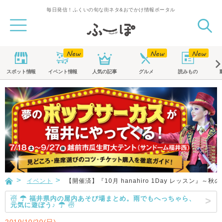
毎日発信！ふくいの旬な街ネタ&おでかけ情報ポータル
スポット
情報
イベント
情報
人気の記事
グルメ
読みもの
イベント
【開催済】『10月 hanahiro 1Day レッスン』～
☃ ☂ 福井県内の屋内あそび場まとめ。雨でもへっちゃら、
元気に遊ぼう♪ ☂ ☃
2019/10/20(日)