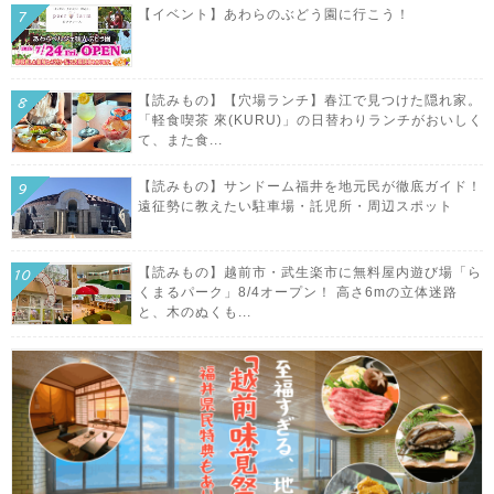
【イベント】あわらのぶどう園に行こう！
【読みもの】【穴場ランチ】春江で見つけた隠れ家。
「軽食喫茶 來(KURU)」の日替わりランチがおいしく
て、また食...
【読みもの】サンドーム福井を地元民が徹底ガイド！
遠征勢に教えたい駐車場・託児所・周辺スポット
【読みもの】越前市・武生楽市に無料屋内遊び場「ら
くまるパーク」8/4オープン！ 高さ6mの立体迷路
と、木のぬくも...