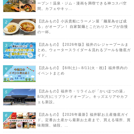
ープン！温泉・ジム・漫画を満喫できる神コスパ空
間。カフェやキッ...
【読みもの】小浜貴船にラーメン屋「麺屋為せば成
る」がオープン！ 自家製麺とこだわりスープが自慢
の一杯。
【読みもの】【2026年版】福井のレジャープールま
とめ。ウォータースライダー＆流れるプールを徹底ガ
イド。
【読みもの】【8/8(土)～8/11(火・祝)】福井県内の
イベントまとめ
【読みもの】福井市・リライムが「かいほつの湯」
8/3(月)にリブランドオープン。キッズエリアやカフ
ェも新設。
【読みもの】【2026年最新】福井駅お土産徹底ガイ
ド。定番お土産から最新お土産まで、買える場所、賞
味期限、値段、...