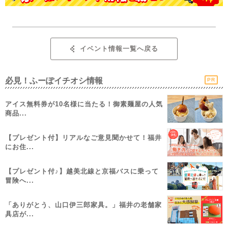
イベント情報一覧へ戻る
必見！ふーぽイチオシ情報
PR
アイス無料券が10名様に当たる！御素麺屋の人気
商品...
【プレゼント付】リアルなご意見聞かせて！福井
にお住...
【プレゼント付♪】越美北線と京福バスに乗って
冒険へ...
「ありがとう、山口伊三郎家具。」福井の老舗家
具店が...