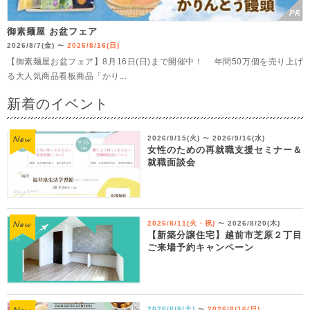
御素麺屋 お盆フェア
2026/8/7(金)
2026/8/16(日)
〜
【御素麺屋お盆フェア】8月16日(日)まで開催中！ 年間50万個を売り上げ
る大人気商品看板商品「かり...
新着のイベント
2026/9/15(火)
2026/9/16(水)
〜
女性のための再就職支援セミナー＆
就職面談会
2026/8/11(火・祝)
2026/8/20(木)
〜
【新築分譲住宅】越前市芝原２丁目
ご来場予約キャンペーン
2026/8/8(土)
2026/8/16(日)
〜