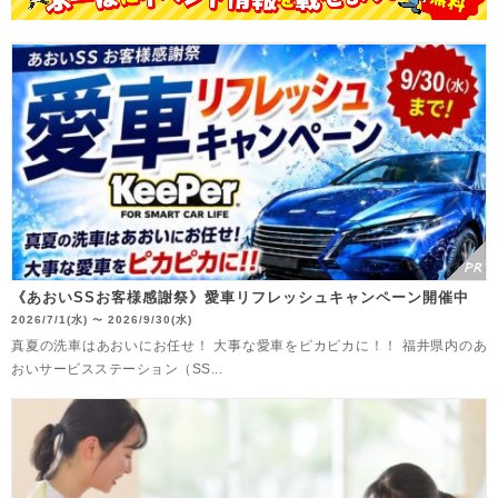
《あおいSSお客様感謝祭》愛車リフレッシュキャンペーン開催中
2026/7/1(水)
2026/9/30(水)
〜
真夏の洗車はあおいにお任せ！ 大事な愛車をピカピカに！！ 福井県内のあ
おいサービスステーション（SS...