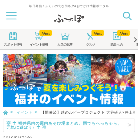
毎日発信！ふくいの旬な街ネタ&おでかけ情報ポータル
スポット
情報
イベント
情報
人気の記事
グルメ
読みもの
イベント
【開催済】越のルビープロジェクト 大谷研人×井上雅人
☃ ☂ 福井県内の屋内あそび場まとめ。雨でもへっちゃら、
元気に遊ぼう♪ ☂ ☃
2019/5/17(金)