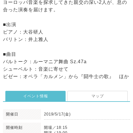
ヨーロッパ音楽を探求してきた親交の深い2人が、息の
合った演奏を届けます。
■出演
ピアノ：大谷研人
バリトン：井上雅人
■曲目
バルトーク：ルーマニア舞曲 Sz.47a
シューベルト：音楽に寄せて
ビゼー：オペラ「カルメン」から『闘牛士の歌』 ほか
イベント情報
マップ
開催日
2019/5/17(金)
開催時刻
開場／18:15
開演／19:00