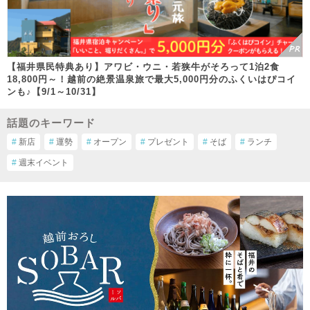
【福井県民特典あり】アワビ・ウニ・若狭牛がそろって1泊2食
18,800円～！越前の絶景温泉旅で最大5,000円分のふくいはぴコイ
ンも♪【9/1～10/31】
話題のキーワード
#
新店
#
運勢
#
オープン
#
プレゼント
#
そば
#
ランチ
#
週末イベント