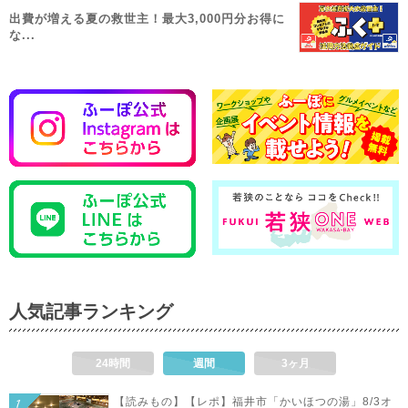
出費が増える夏の救世主！最大3,000円分お得に
な...
人気記事ランキング
24時間
週間
3ヶ月
【読みもの】【レポ】福井市「かいほつの湯」8/3オ