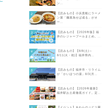
ン...
【読みもの】小浜貴船にラーメ
ン屋「麺屋為せば成る」がオ
ー...
【読みもの】【2026年版】福
井のレジャープールまとめ。...
【読みもの】【8/8(土)～
8/11(火・祝)】福井県内...
【読みもの】福井市・リライム
が「かいほつの湯」8/3(月...
【読みもの】【2026年最新】
福井駅お土産徹底ガイド。定...
【イベント】あわらのぶどう園