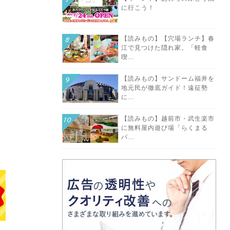
に行こう！
【読みもの】【穴場ランチ】春
江で見つけた隠れ家。「軽食
喫...
【読みもの】サンドーム福井を
地元民が徹底ガイド！遠征勢
に...
【読みもの】越前市・武生楽市
に無料屋内遊び場「らくまる
パ...