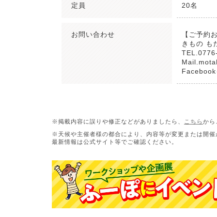
定員
20名
お問い合わせ
【ご予約
きもの も
TEL.0776
Mail.mot
Faceb
※掲載内容に誤りや修正などがありましたら、
こちら
から
※天候や主催者様の都合により、内容等が変更または開催
最新情報は公式サイト等でご確認ください。