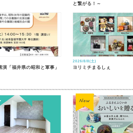
と繋がる！～
2026/8/8(土)
講演「福井県の昭和と軍事」
ヨリミチまるしぇ