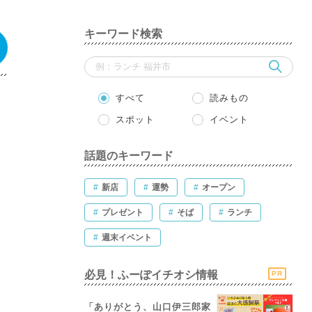
キーワード検索
すべて
読みもの
スポット
イベント
話題のキーワード
#
新店
#
運勢
#
オープン
#
プレゼント
#
そば
#
ランチ
#
週末イベント
必見！ふーぽイチオシ情報
PR
「ありがとう、山口伊三郎家