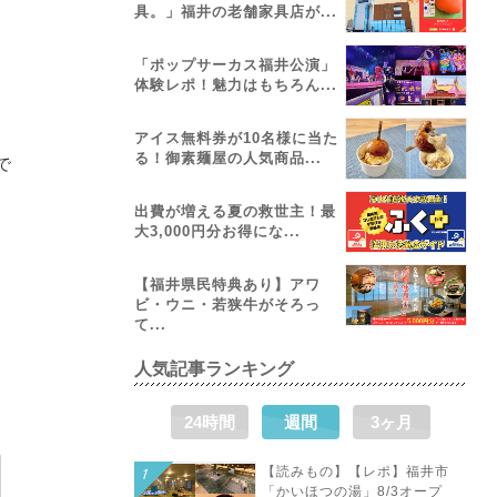
具。」福井の老舗家具店が...
「ポップサーカス福井公演」
体験レポ！魅力はもちろん...
アイス無料券が10名様に当た
る！御素麺屋の人気商品...
で
出費が増える夏の救世主！最
大3,000円分お得にな...
【福井県民特典あり】アワ
ビ・ウニ・若狭牛がそろっ
て...
人気記事ランキング
24時間
週間
3ヶ月
【読みもの】【レポ】福井市
「かいほつの湯」8/3オープ