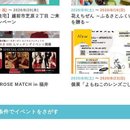
火・祝)
〜
2026/8/20(木)
2026/8/8(土)
〜
2026/8/16(日)
住宅】越前市芝原２丁目 ご来
花えちぜん ～ふるさとふく
ンペーン
を贈る～
2026/8/8(土)
〜
2026/8/23(日)
 ROSE MATCH in 福井
個展「よもねこのレンズご
条件でイベントをさがす