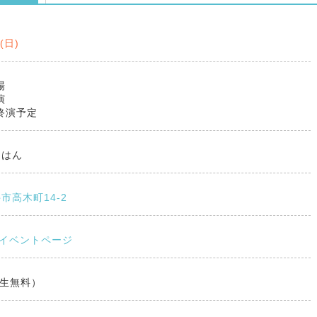
1(日)
場
演
0終演予定
たはん
市高木町14-2
okイベントページ
学生無料）