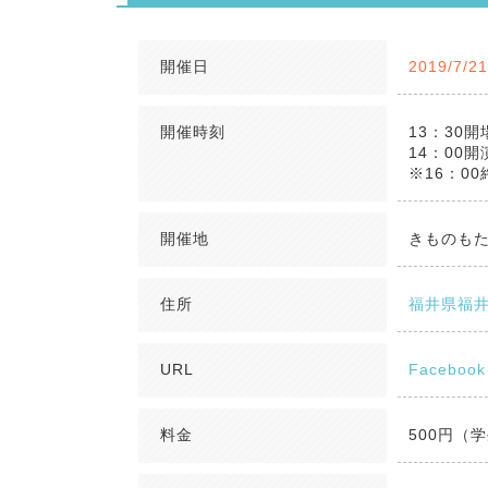
開催日
2019/7/2
開催時刻
13：30開
14：00開
※16：0
開催地
きものも
住所
福井県福井
URL
Facebo
料金
500円（