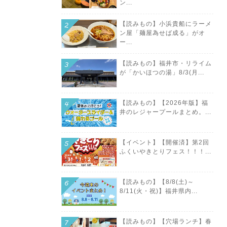
ン...
【読みもの】小浜貴船にラーメ
ン屋「麺屋為せば成る」がオ
ー...
【読みもの】福井市・リライム
が「かいほつの湯」8/3(月...
【読みもの】【2026年版】福
井のレジャープールまとめ。...
【イベント】【開催済】第2回
ふくいやきとりフェス！！！...
【読みもの】【8/8(土)～
8/11(火・祝)】福井県内...
【読みもの】【穴場ランチ】春