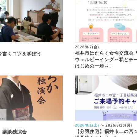
2026/8/7(金)
福井市はたらく女性交流会
を書くコツを学ぼう
ウェルビーイング～私とチ
はじめの一歩～」
2026/8/1(土)
〜
2026/8/10(月)
【分譲住宅】福井市二の宮
 講談独演会