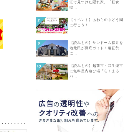
江で見つけた隠れ家。「軽食
喫...
【イベント】あわらのぶどう園
に行こう！
【読みもの】サンドーム福井を
地元民が徹底ガイド！遠征勢
に...
【読みもの】越前市・武生楽市
に無料屋内遊び場「らくまる
パ...