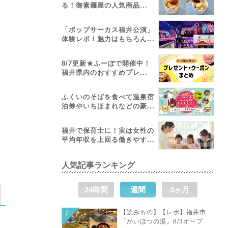
る！御素麺屋の人気商品...
「ポップサーカス福井公演」
体験レポ！魅力はもちろん...
8/7更新★ふーぽで開催中！
福井県内のおすすめプレ...
ふくいのそばを食べて温泉宿
泊券やいちほまれなどの豪...
福井で保育士に！実は女性の
平均年収を上回る働きやす...
人気記事ランキング
24時間
週間
3ヶ月
【読みもの】【レポ】福井市
「かいほつの湯」8/3オープ