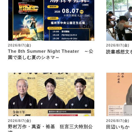
2026/8/7(金)
2026/8/7(金)
The 8th Summer Night Theater ～公
読書感想文
園で楽しむ夏のシネマ～
2026/8/7(金)
2026/8/7(金)
野村万作・萬斎・裕基 狂言三大特別公
田辺いちか