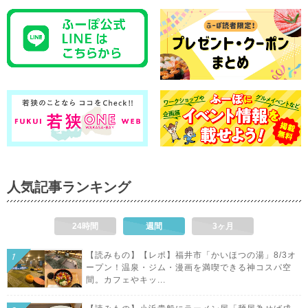
人気記事ランキング
24時間
週間
3ヶ月
【読みもの】【レポ】福井市「かいほつの湯」8/3オ
ープン！温泉・ジム・漫画を満喫できる神コスパ空
間。カフェやキッ...