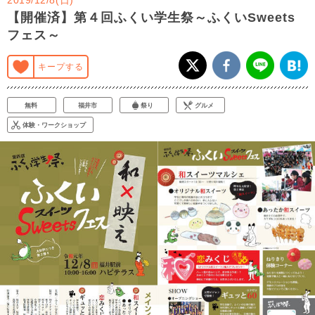
【開催済】第４回ふくい学生祭～ふくいSweets
フェス～
キープする
無料
福井市
祭り
グルメ
体験・ワークショップ