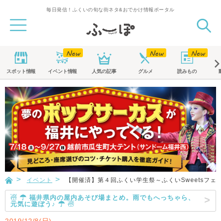
毎日発信！ふくいの旬な街ネタ&おでかけ情報ポータル
スポット
情報
イベント
情報
人気の記事
グルメ
読みもの
イベント
【開催済】第４回ふくい学生祭～ふくいSweetsフェ
☃ ☂ 福井県内の屋内あそび場まとめ。雨でもへっちゃら、
元気に遊ぼう♪ ☂ ☃
2019/12/8(日)