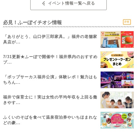
イベント情報一覧へ戻る
必見！ふーぽイチオシ情報
PR
「ありがとう、山口伊三郎家具。」福井の老舗家
具店が...
7/31更新★ふーぽで開催中！福井県内のおすすめ
プ...
「ポップサーカス福井公演」体験レポ！魅力はも
ちろん...
福井で保育士に！実は女性の平均年収を上回る働
きやす...
ふくいのそばを食べて温泉宿泊券やいちほまれな
どの豪...