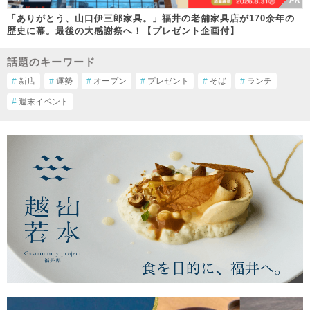
「ありがとう、山口伊三郎家具。」福井の老舗家具店が170余年の
歴史に幕。最後の大感謝祭へ！【プレゼント企画付】
話題のキーワード
#
新店
#
運勢
#
オープン
#
プレゼント
#
そば
#
ランチ
#
週末イベント