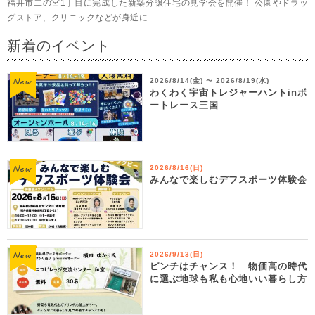
福井市二の宮1丁目に完成した新築分譲住宅の見学会を開催！ 公園やドラッ
グストア、クリニックなどが身近に...
新着のイベント
2026/8/14(金)
2026/8/19(水)
〜
わくわく宇宙トレジャーハントinボ
ートレース三国
2026/8/16(日)
みんなで楽しむデフスポーツ体験会
2026/9/13(日)
ピンチはチャンス！ 物価高の時代
に選ぶ地球も私も心地いい暮らし方