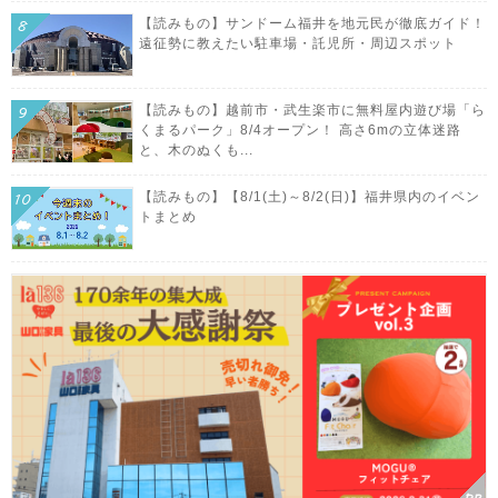
【読みもの】サンドーム福井を地元民が徹底ガイド！
遠征勢に教えたい駐車場・託児所・周辺スポット
【読みもの】越前市・武生楽市に無料屋内遊び場「ら
くまるパーク」8/4オープン！ 高さ6mの立体迷路
と、木のぬくも...
【読みもの】【8/1(土)～8/2(日)】福井県内のイベン
トまとめ