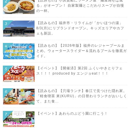
【読みもの】小浜貴船にラーメン屋「麺屋為せば成
る」がオープン！ 自家製麺とこだわりスープが自慢
の一杯。
【読みもの】福井市・リライムが「かいほつの湯」
8/3(月)にリブランドオープン。キッズエリアやカフ
ェも新設。
【読みもの】【2026年版】福井のレジャープールま
とめ。ウォータースライダー＆流れるプールを徹底ガ
イド。
【イベント】【開催済】第2回 ふくいやきとりフェ
ス！！！ produced by エンジョeat！！！
【読みもの】【穴場ランチ】春江で見つけた隠れ家。
「軽食喫茶 來(KURU)」の日替わりランチがおいしく
て、また食...
【イベント】あわらのぶどう園に行こう！