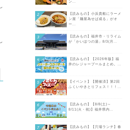
ン...
し
【読みもの】小浜貴船にラーメ
ン屋「麺屋為せば成る」がオ
ー...
【読みもの】福井市・リライム
し
が「かいほつの湯」8/3(月...
【読みもの】【2026年版】福
井のレジャープールまとめ。...
【イベント】【開催済】第2回
ふくいやきとりフェス！！！...
【読みもの】【8/8(土)～
8/11(火・祝)】福井県内...
【読みもの】【穴場ランチ】春