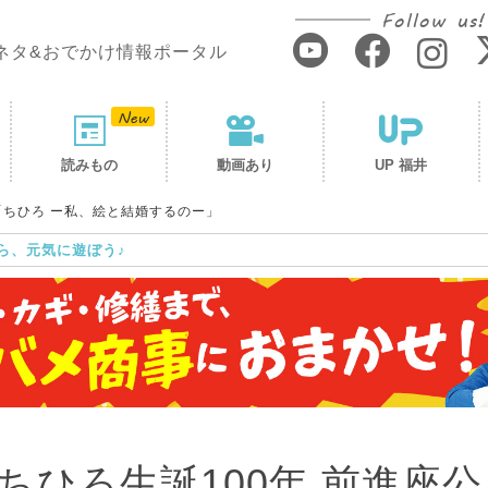
Follow us!
ネタ&おでかけ情報ポータル
読みもの
動画あり
UP 福井
「ちひろ ー私、絵と結婚するのー」
ら、元気に遊ぼう♪
ひろ生誕100年 前進座公