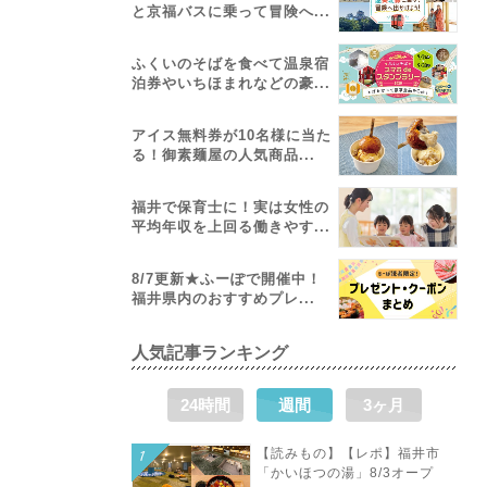
と京福バスに乗って冒険へ...
ふくいのそばを食べて温泉宿
泊券やいちほまれなどの豪...
アイス無料券が10名様に当た
る！御素麺屋の人気商品...
福井で保育士に！実は女性の
平均年収を上回る働きやす...
8/7更新★ふーぽで開催中！
福井県内のおすすめプレ...
人気記事ランキング
24時間
週間
3ヶ月
【読みもの】【レポ】福井市
「かいほつの湯」8/3オープ