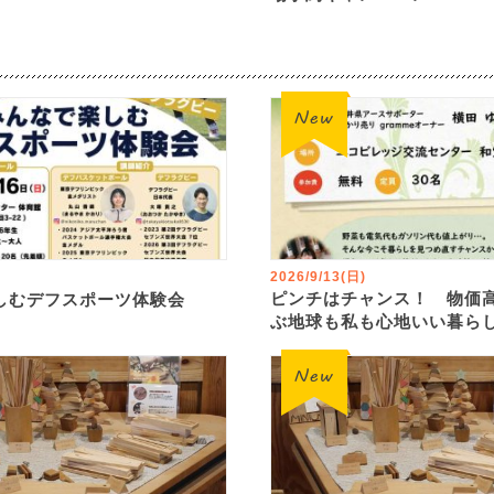
2026/9/13(日)
ピンチはチャンス！ 物価
しむデフスポーツ体験会
ぶ地球も私も心地いい暮ら