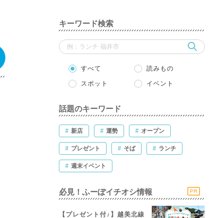
キーワード検索
すべて
読みもの
スポット
イベント
話題のキーワード
#
新店
#
運勢
#
オープン
#
プレゼント
#
そば
#
ランチ
#
週末イベント
必見！ふーぽイチオシ情報
PR
【プレゼント付♪】越美北線