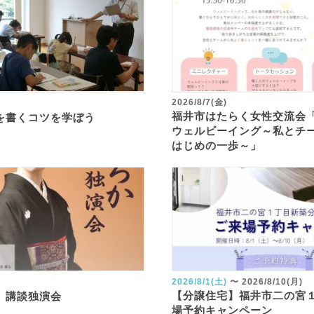
2026/8/7(金)
福井市はたらく女性交流会
を書くコツを学ぼう
ウェルビーイング～私とチ
はじめの一歩～」
2026/8/1(土)
〜
2026/8/10(月)
【分譲住宅】福井市二の宮
 講談独演会
場予約キャンペーン