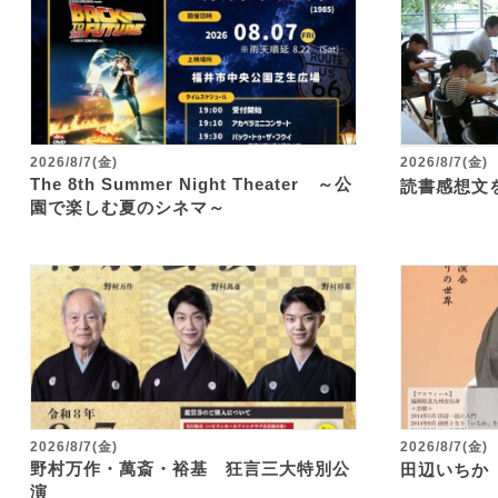
2026/8/7(金)
2026/8/7(金)
The 8th Summer Night Theater ～公
読書感想文
園で楽しむ夏のシネマ～
2026/8/7(金)
2026/8/7(金)
野村万作・萬斎・裕基 狂言三大特別公
田辺いちか
演