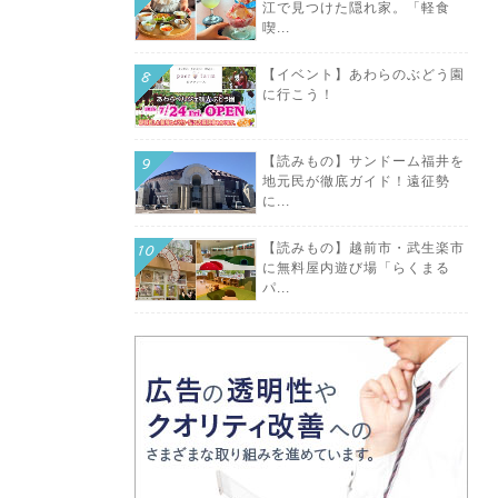
江で見つけた隠れ家。「軽食
喫...
【イベント】あわらのぶどう園
に行こう！
【読みもの】サンドーム福井を
地元民が徹底ガイド！遠征勢
に...
【読みもの】越前市・武生楽市
に無料屋内遊び場「らくまる
パ...