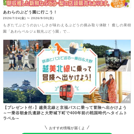
あわらのぶどう園に行こう！
2026/7/24(金)
2026/9/30(水)
〜
もぎたてぶどうのおいしさが味わえるぶどうの摘み取り体験！ 癒しの果樹
園「あわらベルジェ観光ぶどう園」で...
【プレゼント付♪】越美北線と京福バスに乗って冒険へ出かけよう
～一乗谷朝倉氏遺跡と大野城下町で400年前の戦国時代へタイムト
ラベル～
おすすめ情報が届くよ