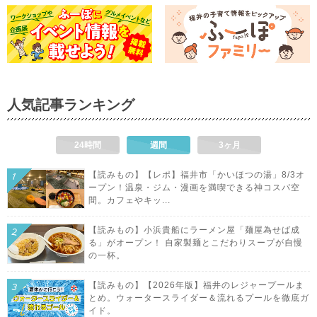
人気記事ランキング
24時間
週間
3ヶ月
【読みもの】【レポ】福井市「かいほつの湯」8/3オ
ープン！温泉・ジム・漫画を満喫できる神コスパ空
間。カフェやキッ...
【読みもの】小浜貴船にラーメン屋「麺屋為せば成
る」がオープン！ 自家製麺とこだわりスープが自慢
の一杯。
【読みもの】【2026年版】福井のレジャープールま
とめ。ウォータースライダー＆流れるプールを徹底ガ
イド。