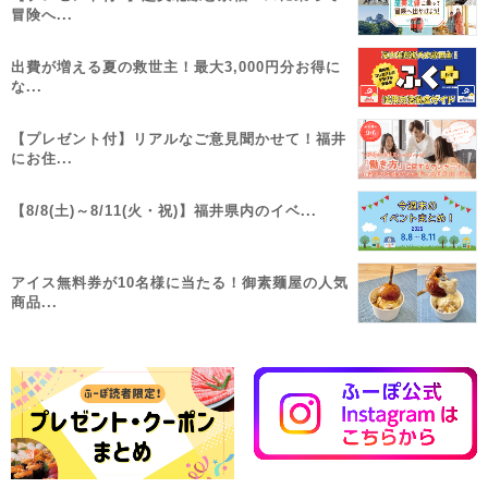
冒険へ...
出費が増える夏の救世主！最大3,000円分お得に
な...
【プレゼント付】リアルなご意見聞かせて！福井
にお住...
【8/8(土)～8/11(火・祝)】福井県内のイベ...
アイス無料券が10名様に当たる！御素麺屋の人気
商品...