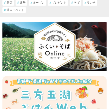
#
新店
#
運勢
#
オープン
#
プレゼント
#
そば
#
ランチ
#
週末イベント