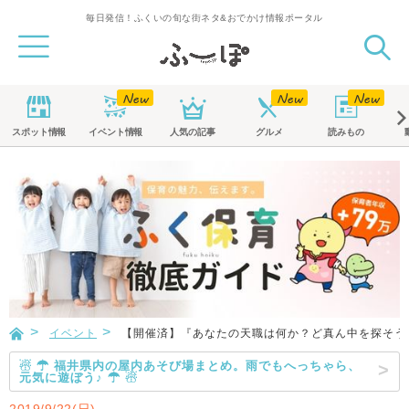
毎日発信！ふくいの旬な街ネタ&おでかけ情報ポータル
スポット
情報
イベント
情報
人気の記事
グルメ
読みもの
イベント
【開催済】『あなたの天職は何か？ど真ん中を探そう
☃ ☂ 福井県内の屋内あそび場まとめ。雨でもへっちゃら、
元気に遊ぼう♪ ☂ ☃
2019/9/22(日)