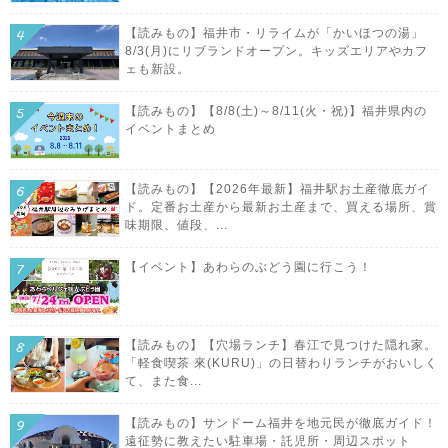
【読みもの】福井市・リライムが「かいほつの湯」
8/3(月)にリブランドオープン。キッズエリアやカフ
ェも新設。
【読みもの】【8/8(土)～8/11(火・祝)】福井県内の
イベントまとめ
【読みもの】【2026年最新】福井駅お土産徹底ガイ
ド。定番お土産から最新お土産まで、買える場所、賞
味期限、値段、...
【イベント】あわらのぶどう園に行こう！
【読みもの】【穴場ランチ】春江で見つけた隠れ家。
「軽食喫茶 來(KURU)」の日替わりランチがおいしく
て、また食...
【読みもの】サンドーム福井を地元民が徹底ガイド！
遠征勢に教えたい駐車場・託児所・周辺スポット