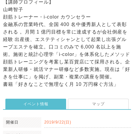
【講師プロフィール】
山﨑智子
顔筋トレーナー・i-color カウンセラー
金融系の営業時代、全国 400 名中優秀新人として表彰
される 。月間 1 億円目標を常に達成するが会社倒産を
経験 出産後、エステティシャンとして起業し出張グル
ープエステを確立。口コミのみで 6,000 名以上を施
術。施術と統計心理学「i-color」を体系化したメソッド
顔筋トレーニングを考案し某百貨店にて採用される。企
業新人研修・就活マナー研修など多数実施。現在は「好
きを仕事に」を掲げ、副業・複業の講座を開催。
書籍「好きなことで無理なく月 10 万円稼ぐ方法」
イベント情報
マップ
開催日
2019/9/22(日)