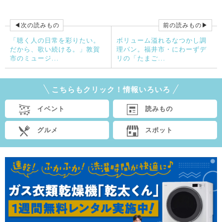
◀次の読みもの
前の読みもの▶
「聴く人の日常を彩りたい。
ボリューム溢れるなつかし調
だから、歌い続ける。」敦賀
理パン。福井市・にわーずデ
市のミュージ...
リの「たまご...
こちらもクリック！情報いろいろ
イベント
読みもの
グルメ
スポット