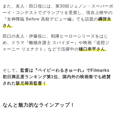
また、友人・田口役には、第30回ジュノン・スーパーボ
ーイ・コンテストでグランプリを受賞し、現在上映中の
『女神降臨 Before 高校デビュー編』でも話題の
綱啓永
さん
。
田口の友人・伊藤役に、戦隊ヒーローシリーズをはじ
め、ドラマ『離婚弁護士 スパイダー』や映画『追想ジ
ャーニー リエナクト』などで活躍中の
樋口幸平さん
。
そして
、監督は『ベイビーわるきゅーれ』でFilmarks
初日満足度ランキング第1位、国内外の映画祭でも絶賛
された
阪元裕吾監督！
なんと魅力的なラインアップ！