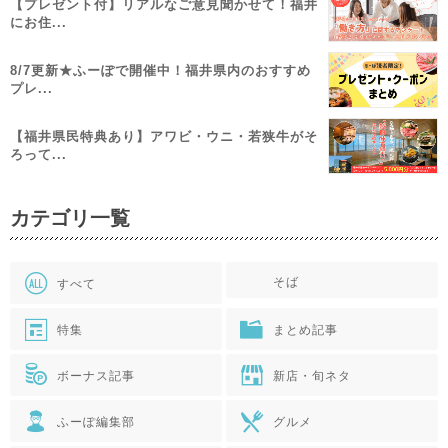
【プレゼント付】リアルなご意見聞かせて！福井
にお住...
8/7更新★ふーぽで開催中！福井県内のおすすめ
プレ...
【福井県民特典あり】アワビ・ウニ・若狭牛がそ
ろって...
カテゴリ一覧
そば
すべて
特集
まとめ記事
ボーナス記事
新店・旬ネタ
ふーぽ編集部
グルメ