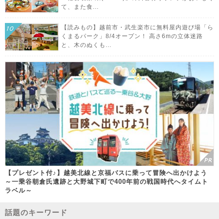
て、また食...
【読みもの】越前市・武生楽市に無料屋内遊び場「ら
くまるパーク」8/4オープン！ 高さ6mの立体迷路
と、木のぬくも...
【プレゼント付♪】越美北線と京福バスに乗って冒険へ出かけよう
～一乗谷朝倉氏遺跡と大野城下町で400年前の戦国時代へタイムト
ラベル～
話題のキーワード