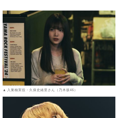
入巣柚実役・久保史緒里さん（乃木坂46）