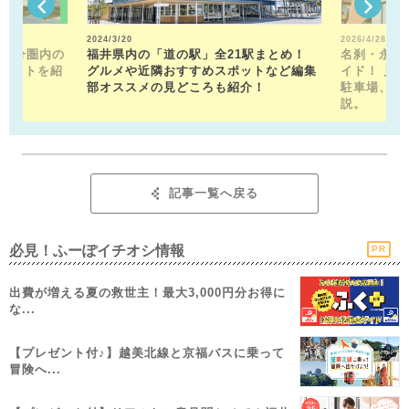
2024/3/20
2026/4/28
15分圏内の
福井県内の「道の駅」全21駅まとめ！
名刹・永平
ポットを紹
グルメや近隣おすすめスポットなど編集
イド！ 見
部オススメの見どころも紹介！
駐車場、お
説。
記事一覧へ戻る
必見！ふーぽイチオシ情報
PR
出費が増える夏の救世主！最大3,000円分お得に
な...
【プレゼント付♪】越美北線と京福バスに乗って
冒険へ...