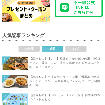
人気記事ランキング
24時間
週間
3ヶ月
【読みもの】【レポ】福井市「かいほつの湯」8/3オ
ープン！温泉・ジム・漫画を満喫できる神コスパ空
間。カフェやキッ...
【読みもの】小浜貴船にラーメン屋「麺屋為せば成
る」がオープン！ 自家製麺とこだわりスープが自慢
の一杯。
【読みもの】【8/8(土)～8/11(火・祝)】福井県内の
イベントまとめ