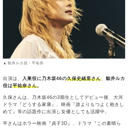
鯨井ルカ役・平祐奈
出演は、
入巣役に乃木坂46の
久保史緒里さん
、
鯨井ルカ
役は
平祐奈さん
。
久保さんは、乃木坂46の3期生としてデビュー後、大河
ドラマ『どうする家康』、映画『誰よりもつよく抱きし
めて』等の話題作に出演し女優としても活躍中。
平さんはホラー映画『貞子3D』、ドラマ『この素晴ら