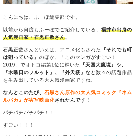
こんにちは、ふーぽ編集部です。
以前から何度もふーぽでご紹介している、
福井市出身の
人気漫画家・石黒正数さん
。
石黒正数さんといえば、アニメ化もされた
『それでも町
は廻っている』
のほか、「このマンガがすごい！
2019」でオトコ編第1位に輝いた
『天国大魔境』
や
、
『木曜日のフルット』、『外天楼』
など数々の話題作品
を生み出している大人気漫画家ですね。
なんとこのたび、
石黒さん原作の大人気コミック『ネム
ルバカ』が実写映画化
されたんです！
パチパチパチパチ！！
すごい！！！