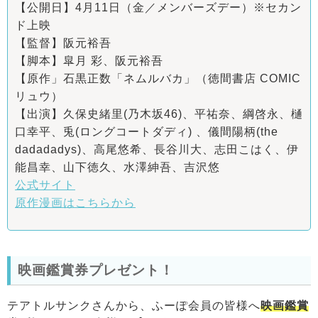
【公開日】4月11日（金／メンバーズデー）※セカン
ド上映
【監督】阪元裕吾
【脚本】皐月 彩、阪元裕吾
【原作」石黒正数「ネムルバカ」（徳間書店 COMIC
リュウ）
【出演】久保史緒里(乃木坂46)、平祐奈、綱啓永、樋
口幸平、兎(ロングコートダディ) 、儀間陽柄(the
dadadadys)、高尾悠希、長谷川大、志田こはく、伊
能昌幸、山下徳久、水澤紳吾、吉沢悠
公式サイト
原作漫画はこちらから
映画鑑賞券プレゼント！
テアトルサンクさんから、ふーぽ会員の皆様へ
映画鑑賞