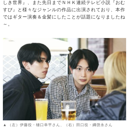
しき世界』、また先日までＮＨＫ連続テレビ小説『おむ
すび』と様々なジャンルの作品に出演されており、本作
ではギター演奏＆金髪にしたことが話題になりましたね
～。
（左）伊藤役・樋口幸平さん、（右）田口役・綱啓永さん