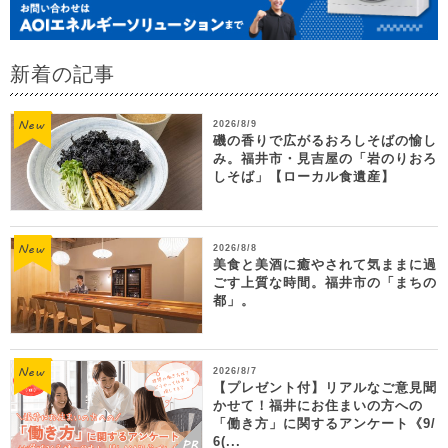
新着の記事
2026/8/9
磯の香りで広がるおろしそばの愉し
み。福井市・見吉屋の「岩のりおろ
しそば」【ローカル食遺産】
2026/8/8
美食と美酒に癒やされて気ままに過
ごす上質な時間。福井市の「まちの
都」。
2026/8/7
【プレゼント付】リアルなご意見聞
かせて！福井にお住まいの方への
「働き方」に関するアンケート《9/
6(...