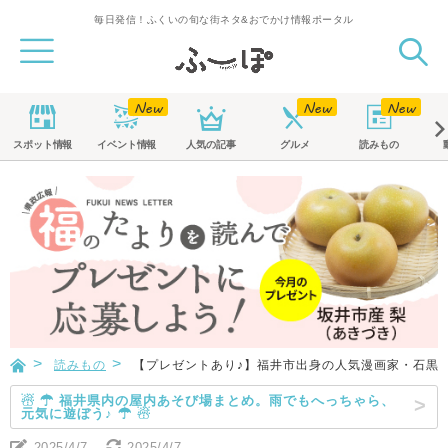
毎日発信！ふくいの旬な街ネタ&おでかけ情報ポータル
スポット
情報
イベント
情報
人気の記事
グルメ
読みもの
読みもの
【プレゼントあり♪】福井市出身の人気漫画家・石黒正
☃ ☂ 福井県内の屋内あそび場まとめ。雨でもへっちゃら、
元気に遊ぼう♪ ☂ ☃
2025/4/7
2025/4/7