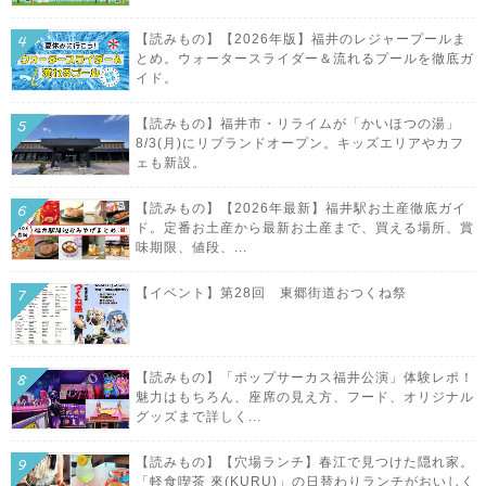
【読みもの】【2026年版】福井のレジャープールま
とめ。ウォータースライダー＆流れるプールを徹底ガ
イド。
【読みもの】福井市・リライムが「かいほつの湯」
8/3(月)にリブランドオープン。キッズエリアやカフ
ェも新設。
【読みもの】【2026年最新】福井駅お土産徹底ガイ
ド。定番お土産から最新お土産まで、買える場所、賞
味期限、値段、...
【イベント】第28回 東郷街道おつくね祭
【読みもの】「ポップサーカス福井公演」体験レポ！
魅力はもちろん、座席の見え方、フード、オリジナル
グッズまで詳しく...
【読みもの】【穴場ランチ】春江で見つけた隠れ家。
「軽食喫茶 來(KURU)」の日替わりランチがおいしく