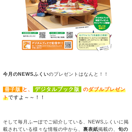
今月の
NEWSふくい
のプレゼントはなんと！！
デジタルブック版
冊子版
と、
の
ダブルプレゼン
ト
ですよ～～！！
そして毎月ふーぽでご紹介している、NEWSふくいに掲
載されている様々な情報の中から、
裏表紙
掲載の、
旬の