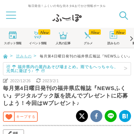
毎日発信！ふくいの旬な街ネタ&おでかけ情報ポータル
スポット
情報
イベント
情報
人気の記事
グルメ
読みもの
読みもの
毎月第4日曜日発刊の福井県広報誌『NEWSふくい』
☃ ☂ 福井県内の屋内あそび場まとめ。雨でもへっちゃら、
元気に遊ぼう♪ ☂ ☃
2022/12/26
2023/2/1
毎月第4日曜日発刊の福井県広報誌『NEWSふく
い』デジタルブック版を読んでプレゼントに応募
しよう！今回はWプレゼント♪
キープする
連載