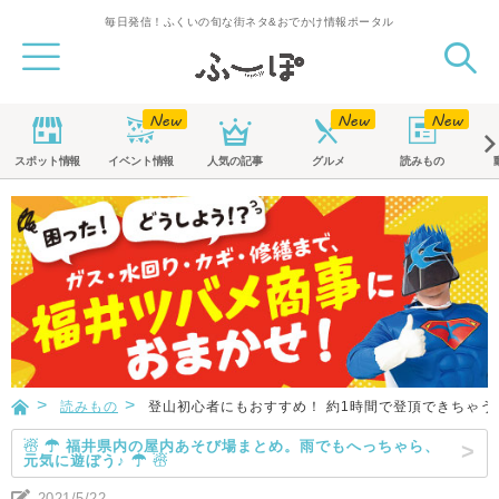
毎日発信！ふくいの旬な街ネタ&おでかけ情報ポータル
スポット
情報
イベント
情報
人気の記事
グルメ
読みもの
読みもの
登山初心者にもおすすめ！ 約1時間で登頂できちゃ
☃ ☂ 福井県内の屋内あそび場まとめ。雨でもへっちゃら、
元気に遊ぼう♪ ☂ ☃
2021/5/22