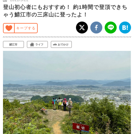
登山初心者にもおすすめ！ 約1時間で登頂できち
ゃう鯖江市の三床山に登ったよ！
キープする
鯖江市
ライフ
おでかけ