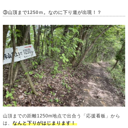
③山頂まで1250ｍ。なのに下り道が出現！？
山頂までの距離1250m地点で出合う「応援看板」から
は、
なんと下りがはじまります！