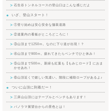
石生谷トンネルコースの登山口はこんな感じだよ
いざ、登山スタート！
①登り始めは安心安全な舗装道路
②道案内の看板がところどころに！
③山頂まで1250ｍ。なのに下り道が出現！？
④山頂まで900ｍ。疲れてきたらベンチでひと休み！
⑤山頂まで500ｍ。新緑も紅葉も【もみじロード】におま
かせあれ！
⑥山頂近くで嬉しい気遣い。階段に補助ロープがあるよ♪
ついに山頂に到着だー！
三床山山頂にはテーブルとベンチもあります！
パノラマ展望台からの景色とは！