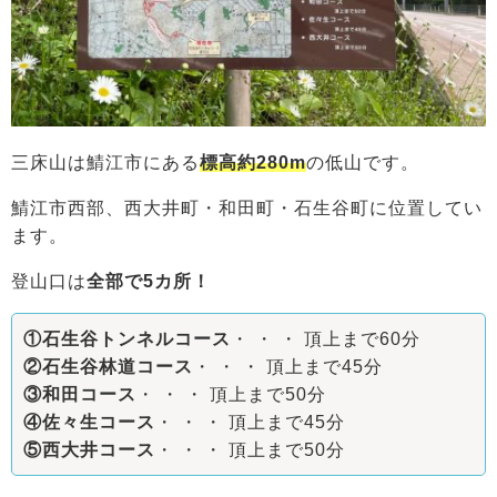
三床山は鯖江市にある
標高約280m
の低山です。
鯖江市西部、西大井町・和田町・石生谷町に位置してい
ます。
登山口は
全部で5カ所！
①石生谷トンネルコース
・ ・ ・ 頂上まで60分
②石生谷林道コース
・ ・ ・ 頂上まで45分
③和田コース
・ ・ ・ 頂上まで50分
④佐々生コース
・ ・ ・ 頂上まで45分
⑤西大井コース
・ ・ ・ 頂上まで50分