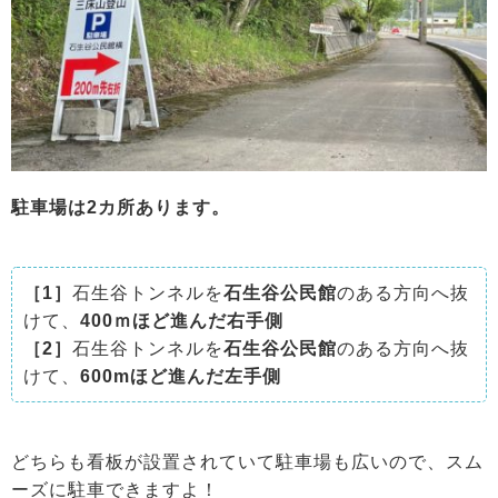
駐車場は2カ所あります。
［1］
石生谷トンネルを
石生谷公民館
のある方向へ抜
けて、
400ｍほど進んだ右手側
［2］
石生谷トンネルを
石生谷公民館
のある方向へ抜
けて、
600mほど進んだ左手側
どちらも看板が設置されていて駐車場も広いので、スム
ーズに駐車できますよ！