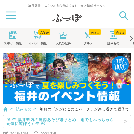
毎日発信！ふくいの旬な街ネタ&おでかけ情報ポータル
スポット
情報
イベント
情報
人気の記事
グルメ
読みもの
読みもの
加賀の「かがにこにこパーク」が楽し過ぎて親子でリ
☃ ☂ 福井県内の屋内あそび場まとめ。雨でもへっちゃら、
元気に遊ぼう♪ ☂ ☃
2018/10/6
2023/5/5