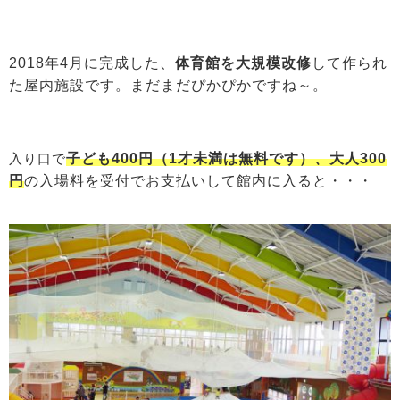
2018年4月に完成した、
体育館を大規模改修
して作られ
た屋内施設です。まだまだぴかぴかですね～。
入り口で
子ども400円（1才未満は無料です）、大人300
円
の入場料を受付でお支払いして館内に入ると・・・