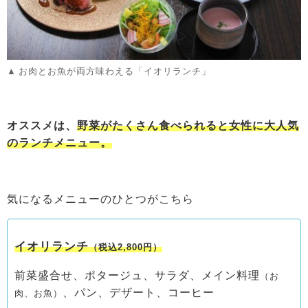
お肉とお魚が両方味わえる「イオリランチ」
オススメは、
野菜がたくさん食べられると女性に大人気
のランチメニュー。
気になるメニューのひとつがこちら
イオリランチ
（税込2,800円）
前菜盛合せ、ポタージュ、サラダ、メイン料理
（お
、パン、デザート、コーヒー
肉、お魚）