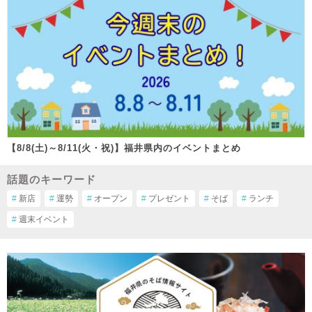
【8/8(土)～8/11(火・祝)】福井県内のイベントまとめ
話題のキーワード
#
新店
#
運勢
#
オープン
#
プレゼント
#
そば
#
ランチ
#
週末イベント