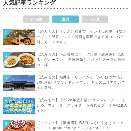
人気記事ランキング
24時間
週間
3ヶ月
【読みもの】【レポ】福井市「かいほつの湯」8/3オ
ープン！温泉・ジム・漫画を満喫できる神コスパ空
間。カフェやキッ...
【読みもの】小浜貴船にラーメン屋「麺屋為せば成
る」がオープン！ 自家製麺とこだわりスープが自慢
の一杯。
【読みもの】福井市・リライムが「かいほつの湯」
8/3(月)にリブランドオープン。キッズエリアやカフ
ェも新設。
【読みもの】【2026年版】福井のレジャープールま
とめ。ウォータースライダー＆流れるプールを徹底ガ
イド。
【イベント】【開催済】第2回 ふくいやきとりフェ
ス！！！ produced by エンジョeat！！！