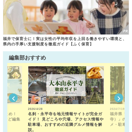
福井で保育士に！実は女性の平均年収を上回る働きやすい環境と、
県内の手厚い支援制度を徹底ガイド【ふく保育】
編集部おすすめ
2026/4/28
2024/7/19
駅まとめ！
名刹・永平寺を地元情報サイトが完全ガ
福井県「平
トなど編集
イド！ 見どころや穴場、アクセス情報や
寺）」の見
！
駐車場、おすすめの近隣グルメ情報を解
メ・駐車場
説。