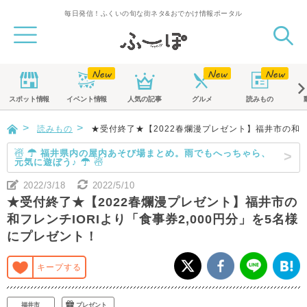
毎日発信！ふくいの旬な街ネタ&おでかけ情報ポータル
スポット
情報
イベント
情報
人気の記事
グルメ
読みもの
読みもの
★受付終了★【2022春爛漫プレゼント】福井市の和フレ
☃ ☂ 福井県内の屋内あそび場まとめ。雨でもへっちゃら、
元気に遊ぼう♪ ☂ ☃
2022/3/18
2022/5/10
★受付終了★【2022春爛漫プレゼント】福井市の
和フレンチIORIより「食事券2,000円分」を5名様
にプレゼント！
キープする
福井市
プレゼント