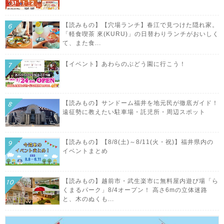
【読みもの】【穴場ランチ】春江で見つけた隠れ家。
「軽食喫茶 來(KURU)」の日替わりランチがおいしく
て、また食...
【イベント】あわらのぶどう園に行こう！
【読みもの】サンドーム福井を地元民が徹底ガイド！
遠征勢に教えたい駐車場・託児所・周辺スポット
【読みもの】【8/8(土)～8/11(火・祝)】福井県内の
イベントまとめ
【読みもの】越前市・武生楽市に無料屋内遊び場「ら
くまるパーク」8/4オープン！ 高さ6mの立体迷路
と、木のぬくも...