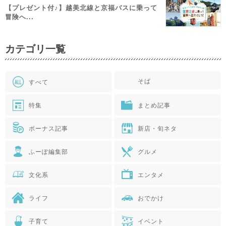
【プレゼント付♪】越美北線と京福バスに乗って
冒険へ...
カテゴリ一覧
そば
すべて
特集
まとめ記事
ボーナス記事
新店・旬ネタ
ふーぽ編集部
グルメ
文化系
エンタメ
ライフ
おでかけ
子育て
イベント