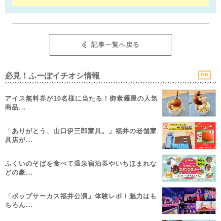
記事一覧へ戻る
必見！ふーぽイチオシ情報
PR
アイス無料券が10名様に当たる！御素麺屋の人気
商品...
「ありがとう、山口伊三郎家具。」福井の老舗家
具店が...
ふくいのそばを食べて温泉宿泊券やいちほまれな
どの豪...
「ポップサーカス福井公演」体験レポ！魅力はも
ちろん...