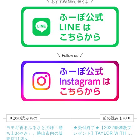
おすすめ情報が届くよ
Follow us
◀次の読みもの
前の読みもの▶
ヨモギ香るふるさとの味「勝
★受付終了★【2022春爛漫プ
ち山おやき」。勝山市内の販
レゼント】TAYLOR WITH ...
売店11店を...