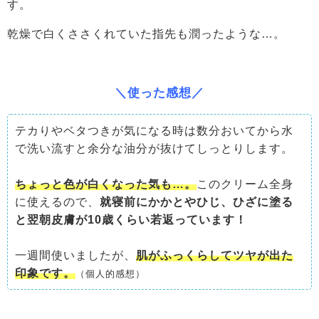
す。
乾燥で白くささくれていた指先も潤ったような…。
＼使った感想／
テカりやベタつきが気になる時は数分おいてから水
で洗い流すと余分な油分が抜けてしっとりします。
ちょっと色が白くなった気も…。
このクリーム全身
に使えるので、
就寝前にかかとやひじ、ひざに塗る
と
翌朝皮膚が10歳くらい若返っています！
一週間使いましたが、
肌がふっくらしてツヤが出た
印象です。
（個人的感想）