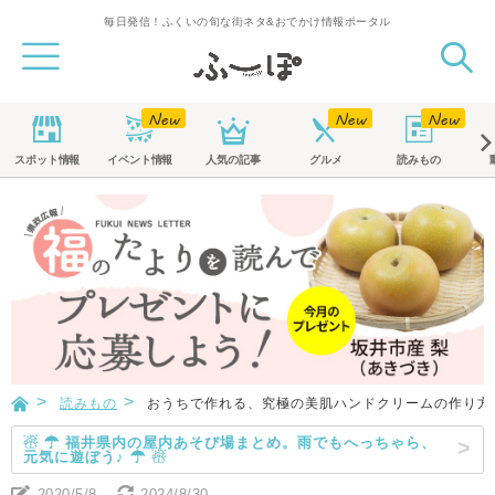
毎日発信！ふくいの旬な街ネタ&おでかけ情報ポータル
スポット
情報
イベント
情報
人気の記事
グルメ
読みもの
読みもの
おうちで作れる、究極の美肌ハンドクリームの作り方
☃ ☂ 福井県内の屋内あそび場まとめ。雨でもへっちゃら、
元気に遊ぼう♪ ☂ ☃
2020/5/8
2024/8/30