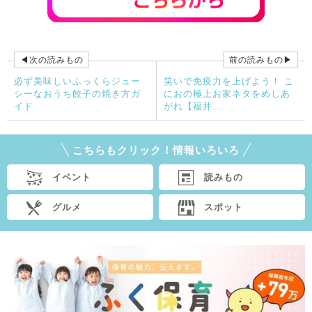
◀次の読みもの
前の読みもの▶
必ず美味しいふっくらジュー
笑いで免疫力を上げよう！ こ
シーなおうち餃子の焼き方ガ
におの極上お家ネタをめしあ
イド
がれ【福井...
こちらもクリック！情報いろいろ
イベント
読みもの
グルメ
スポット