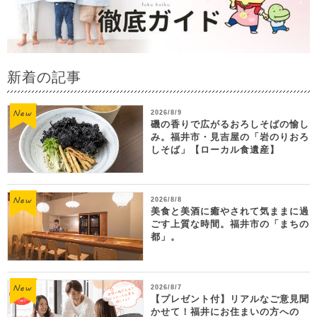
新着の記事
2026/8/9
磯の香りで広がるおろしそばの愉し
み。福井市・見吉屋の「岩のりおろ
しそば」【ローカル食遺産】
2026/8/8
美食と美酒に癒やされて気ままに過
ごす上質な時間。福井市の「まちの
都」。
2026/8/7
【プレゼント付】リアルなご意見聞
かせて！福井にお住まいの方への