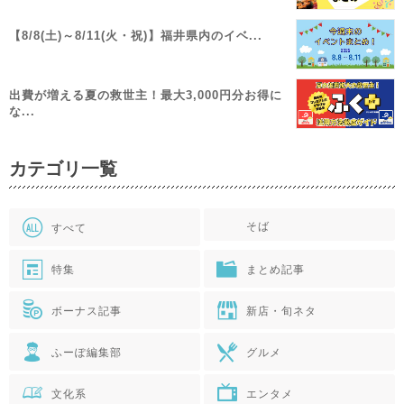
【8/8(土)～8/11(火・祝)】福井県内のイベ...
出費が増える夏の救世主！最大3,000円分お得に
な...
カテゴリ一覧
そば
すべて
特集
まとめ記事
ボーナス記事
新店・旬ネタ
ふーぽ編集部
グルメ
文化系
エンタメ