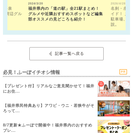
2024/3/20
2026/4/28
山平泉
福井県内の「道の駅」全21駅まとめ！
名刹・永平
。 周辺グル
グルメや近隣おすすめスポットなど編集
イド！ 見
部オススメの見どころも紹介！
駐車場、お
説。
記事一覧へ戻る
必見！ふーぽイチオシ情報
PR
【プレゼント付】リアルなご意見聞かせて！福井
にお住...
【福井県民特典あり】アワビ・ウニ・若狭牛がそ
ろって...
8/7更新★ふーぽで開催中！福井県内のおすすめ
プレ...