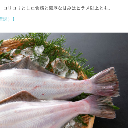
、コリコリとした食感と濃厚な甘みはヒラメ以上とも。
産課）
】