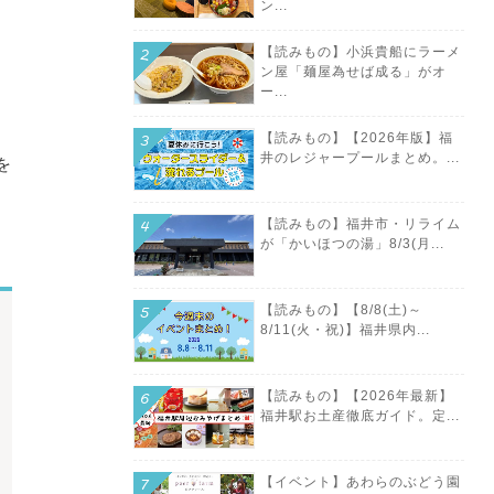
ン...
【読みもの】小浜貴船にラーメ
ン屋「麺屋為せば成る」がオ
ー...
【読みもの】【2026年版】福
井のレジャープールまとめ。...
を
【読みもの】福井市・リライム
が「かいほつの湯」8/3(月...
【読みもの】【8/8(土)～
8/11(火・祝)】福井県内...
【読みもの】【2026年最新】
福井駅お土産徹底ガイド。定...
【イベント】あわらのぶどう園