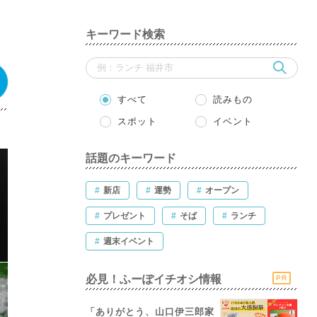
キーワード検索
すべて
読みもの
スポット
イベント
話題のキーワード
#
新店
#
運勢
#
オープン
#
プレゼント
#
そば
#
ランチ
#
週末イベント
必見！ふーぽイチオシ情報
PR
「ありがとう、山口伊三郎家