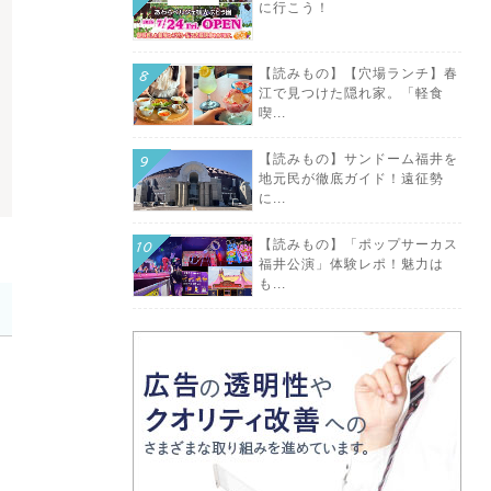
に行こう！
【読みもの】【穴場ランチ】春
江で見つけた隠れ家。「軽食
喫...
【読みもの】サンドーム福井を
地元民が徹底ガイド！遠征勢
に...
【読みもの】「ポップサーカス
福井公演」体験レポ！魅力は
も...