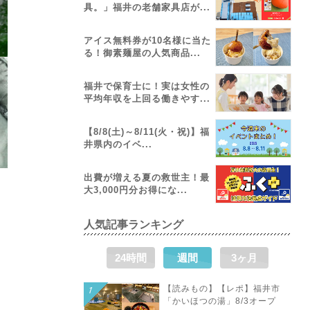
具。」福井の老舗家具店が...
アイス無料券が10名様に当た
る！御素麺屋の人気商品...
福井で保育士に！実は女性の
平均年収を上回る働きやす...
【8/8(土)～8/11(火・祝)】福
井県内のイベ...
出費が増える夏の救世主！最
大3,000円分お得にな...
人気記事ランキング
24時間
週間
3ヶ月
【読みもの】【レポ】福井市
「かいほつの湯」8/3オープ