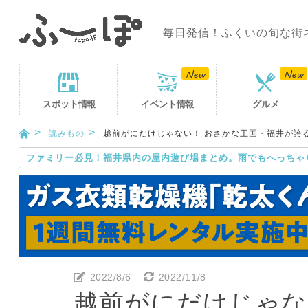
毎日発信！ふくいの旬な街
スポット
情報
イベント
情報
グルメ
読みもの
越前がにだけじゃない！ おさかな王国・福井が誇
ファミリー必見！福井県内の屋内遊び場まとめ。雨でもへっちゃ
2022/8/6
2022/11/8
越前がにだけじゃな