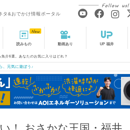
Follow us!
ネタ&おでかけ情報ポータル
読みもの
動画あり
UP 福井
る魚介6選。あなたのお気に入りはどれ？
ら、元気に遊ぼう♪
い！ おさかな王国・福井