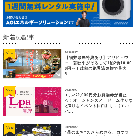
新着の記事
2026/8/7
【福井県民特典あり】アワビ・ウ
ニ・若狭牛がそろって1泊2食18,80
0円～！越前の絶景温泉旅で最大
5...
2026/8/7
エルパ2,000円分お買物券が当た
る！オーシャンスノードーム作りな
ど8月もイベント目白押し♪【エル
パ...
2026/8/7
“星のまち”のきらめきを、カケラ