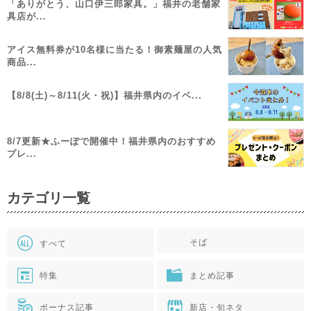
「ありがとう、山口伊三郎家具。」福井の老舗家
具店が...
アイス無料券が10名様に当たる！御素麺屋の人気
商品...
【8/8(土)～8/11(火・祝)】福井県内のイベ...
8/7更新★ふーぽで開催中！福井県内のおすすめ
プレ...
カテゴリ一覧
そば
すべて
特集
まとめ記事
ボーナス記事
新店・旬ネタ