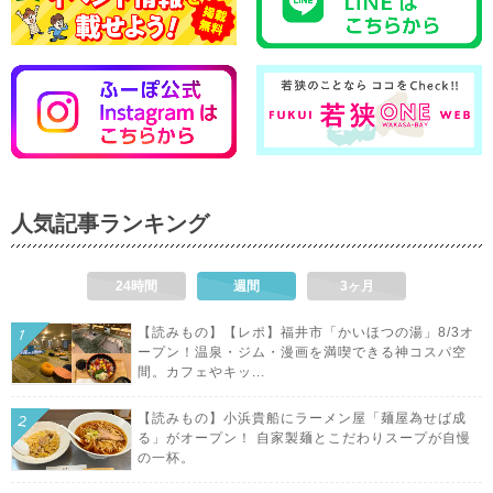
人気記事ランキング
24時間
週間
3ヶ月
【読みもの】【レポ】福井市「かいほつの湯」8/3オ
ープン！温泉・ジム・漫画を満喫できる神コスパ空
間。カフェやキッ...
【読みもの】小浜貴船にラーメン屋「麺屋為せば成
る」がオープン！ 自家製麺とこだわりスープが自慢
の一杯。