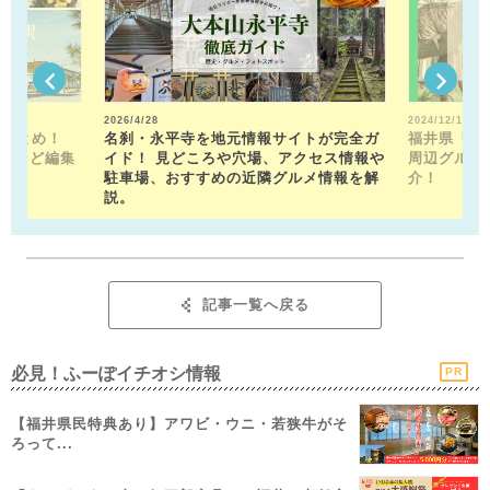
2026/4/28
2024/12/13
駅まとめ！
名刹・永平寺を地元情報サイトが完全ガ
福井県「福
トなど編集
イド！ 見どころや穴場、アクセス情報や
周辺グルメ
！
駐車場、おすすめの近隣グルメ情報を解
介！
説。
記事一覧へ戻る
必見！ふーぽイチオシ情報
PR
【福井県民特典あり】アワビ・ウニ・若狭牛がそ
ろって...