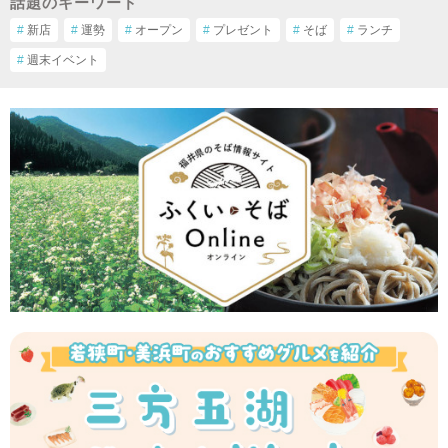
話題のキーワード
#
新店
#
運勢
#
オープン
#
プレゼント
#
そば
#
ランチ
#
週末イベント