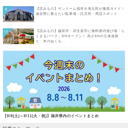
【読みもの】サンドーム福井を地元民が徹底ガイド！
遠征勢に教えたい駐車場・託児所・周辺スポット
【読みもの】越前市・武生楽市に無料屋内遊び場「ら
くまるパーク」8/4オープン！ 高さ6mの立体迷路
と、木のぬくも...
【8/8(土)～8/11(火・祝)】福井県内のイベントまとめ