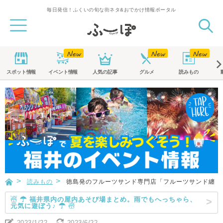
毎日発信！ふくいの旬な街ネタ&おでかけ情報ポータル
スポット
情報
イベント
情報
人気の記事
グルメ
読みもの
読みもの
徳島発のフルーツサンド専門店「フルーツサンド纏（
☃ ☂ 福井県内の屋内あそび場まとめ。雨でもへっちゃら、
元気に遊ぼう♪ ☂ ☃
2023/1/22
2023/6/22