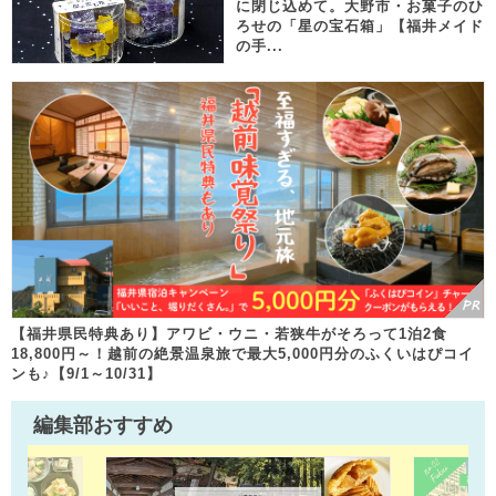
に閉じ込めて。大野市・お菓子のひ
ろせの「星の宝石箱」【福井メイド
の手...
【福井県民特典あり】アワビ・ウニ・若狭牛がそろって1泊2食
18,800円～！越前の絶景温泉旅で最大5,000円分のふくいはぴコイ
ンも♪【9/1～10/31】
編集部おすすめ