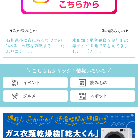
◀次の読みもの
前の読みもの▶
石川県小松市にあるウワサの
水仙畑で星空観察☆越前町の
宿3選。五感を刺激する、こだ
梨子ヶ平園地で星を見てきま
わりコンセ...
した！【ふく...
こちらもクリック！情報いろいろ
イベント
読みもの
グルメ
スポット