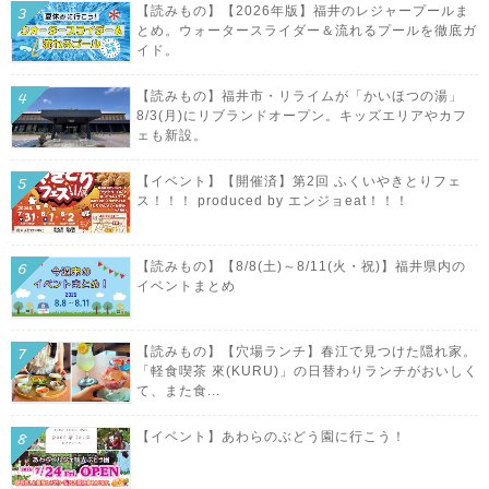
【読みもの】【2026年版】福井のレジャープールま
とめ。ウォータースライダー＆流れるプールを徹底ガ
イド。
【読みもの】福井市・リライムが「かいほつの湯」
8/3(月)にリブランドオープン。キッズエリアやカフ
ェも新設。
【イベント】【開催済】第2回 ふくいやきとりフェ
ス！！！ produced by エンジョeat！！！
【読みもの】【8/8(土)～8/11(火・祝)】福井県内の
イベントまとめ
【読みもの】【穴場ランチ】春江で見つけた隠れ家。
「軽食喫茶 來(KURU)」の日替わりランチがおいしく
て、また食...
【イベント】あわらのぶどう園に行こう！