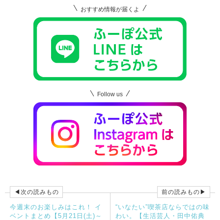
おすすめ情報が届くよ
Follow us
◀次の読みもの
前の読みもの▶
今週末のお楽しみはこれ！ イ
“いなたい”喫茶店ならではの味
ベントまとめ【5月21日(土)～
わい。【生活芸人・田中佑典