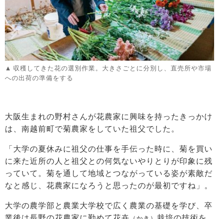
収穫してきた花の選別作業。大きさごとに分別し、直売所や市場
への出荷の準備をする
大阪生まれの野村さんが花農家に興味を持ったきっかけ
は、南越前町で菊農家をしていた祖父でした。
「大学の夏休みに祖父の仕事を手伝った時に、菊を買い
に来た近所の人と祖父との何気ないやりとりが印象に残
っていて。菊を通して地域とつながっている姿が素敵だ
なと感じ、花農家になろうと思ったのが最初ですね」。
大学の農学部と農業大学校で広く農業の基礎を学び、卒
業後は長野の花農家に勤めて花卉
栽培の技術を
（かき）