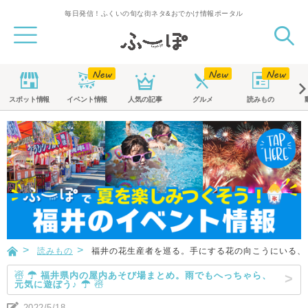
毎日発信！ふくいの旬な街ネタ&おでかけ情報ポータル
スポット
情報
イベント
情報
人気の記事
グルメ
読みもの
読みもの
福井の花生産者を巡る。手にする花の向こうにいる、
☃ ☂ 福井県内の屋内あそび場まとめ。雨でもへっちゃら、
元気に遊ぼう♪ ☂ ☃
2022/5/18