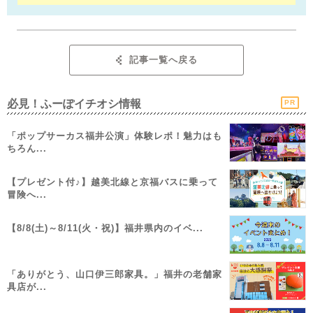
記事一覧へ戻る
必見！ふーぽイチオシ情報
PR
「ポップサーカス福井公演」体験レポ！魅力はも
ちろん...
【プレゼント付♪】越美北線と京福バスに乗って
冒険へ...
【8/8(土)～8/11(火・祝)】福井県内のイベ...
「ありがとう、山口伊三郎家具。」福井の老舗家
具店が...