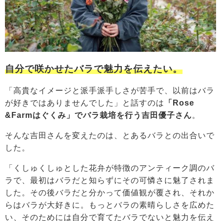
自分で咲かせたバラで魅力を伝えたい。
「高貴なイメージと派手派手しさが苦手で、以前はバラ
が好きではありませんでした」と話すのは
「Rose
&Farmはぐくみ」でバラ栽培を行う吉田優子さん
。
そんな吉田さんを変えたのは、とあるバラとの出合いで
した。
「くしゅくしゅとした花弁が特徴のアンティーク調のバ
ラで、最初はバラだと知らずにその可憐さに魅了されま
した。その後バラだと分かって価値観が覆され、それか
らはバラが大好きに。もっとバラの素晴らしさを広めた
い、そのためには自分で育てたバラでないと魅力を伝え