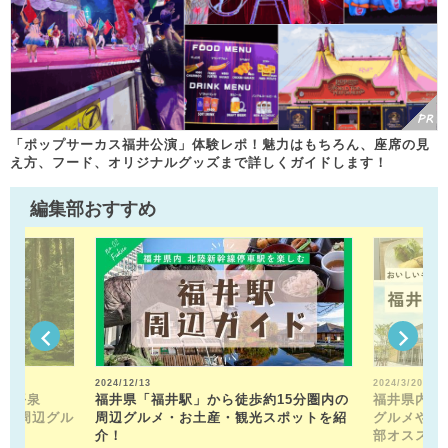
「ポップサーカス福井公演」体験レポ！魅力はもちろん、座席の見
え方、フード、オリジナルグッズまで詳しくガイドします！
編集部おすすめ
2024/12/13
2024/3/20
山平泉
福井県「福井駅」から徒歩約15分圏内の
福井県内の
。 周辺グル
周辺グルメ・お土産・観光スポットを紹
グルメや近
介！
部オススメ