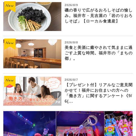
2026/8/9
磯の香りで広がるおろしそばの愉し
み。福井市・見吉屋の「岩のりおろ
しそば」【ローカル食遺産】
2026/8/8
美食と美酒に癒やされて気ままに過
ごす上質な時間。福井市の「まちの
都」。
2026/8/7
【プレゼント付】リアルなご意見聞
かせて！福井にお住まいの方への
「働き方」に関するアンケート《9/
6(...