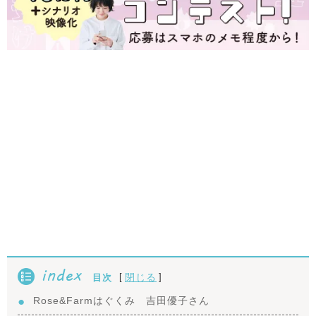
index
[
]
閉じる
目次
Rose&Farmはぐくみ 吉田優子さん