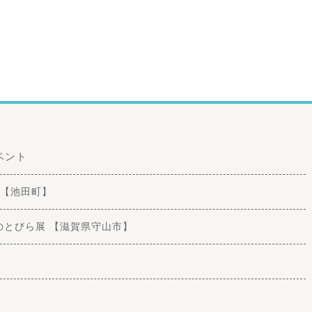
ベント
し 【池田町】
がくのとびら展 【滋賀県守山市】
】