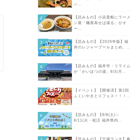
ン...
【読みもの】小浜貴船にラーメ
ン屋「麺屋為せば成る」がオ
ー...
【読みもの】【2026年版】福
井のレジャープールまとめ。...
【読みもの】福井市・リライム
が「かいほつの湯」8/3(月...
【イベント】【開催済】第2回
ふくいやきとりフェス！！！...
【読みもの】【8/8(土)～
8/11(火・祝)】福井県内...
【読みもの】【穴場ランチ】春