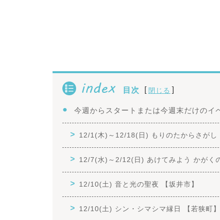
index
[
]
目次
閉じる
今週からスタートまたは今週末だけのイ
12/1(木)～12/18(日) もりのたからさが
12/7(水)～2/12(日) あけてみよう か
12/10(土) 音と光の聖夜 【坂井市】
12/10(土) シン・シマシマ縁日 【若狭町