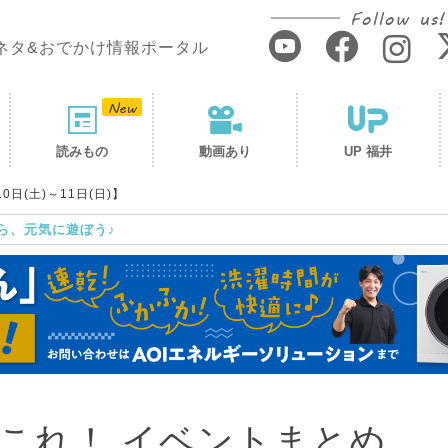
Follow us!
ネタ&おでかけ情報ポータル
読みもの
動画あり
UP 福井
日(土)～11日(日)】
ら、元気に遊ぼう♪
これ！ イベントまとめ