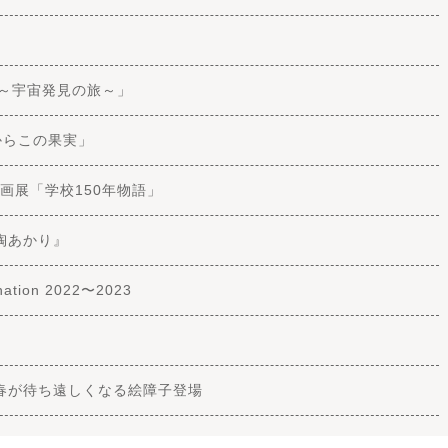
ー～宇宙発見の旅～」
からこの果実」
画展「学校150年物語」
陶あかり』
tion 2022〜2023
に春が待ち遠しくなる絵障子登場