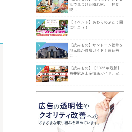
江で見つけた隠れ家。「軽食
喫...
【イベント】あわらのぶどう園
に行こう！
【読みもの】サンドーム福井を
地元民が徹底ガイド！遠征勢
に...
【読みもの】【2026年最新】
福井駅お土産徹底ガイド。定...