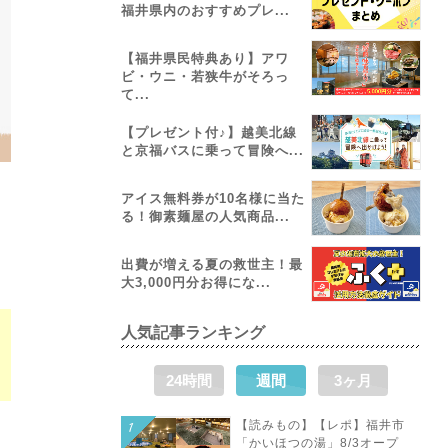
福井県内のおすすめプレ...
【福井県民特典あり】アワ
ビ・ウニ・若狭牛がそろっ
て...
【プレゼント付♪】越美北線
と京福バスに乗って冒険へ...
アイス無料券が10名様に当た
る！御素麺屋の人気商品...
出費が増える夏の救世主！最
大3,000円分お得にな...
人気記事ランキング
の
24時間
週間
3ヶ月
【読みもの】【レポ】福井市
「かいほつの湯」8/3オープ