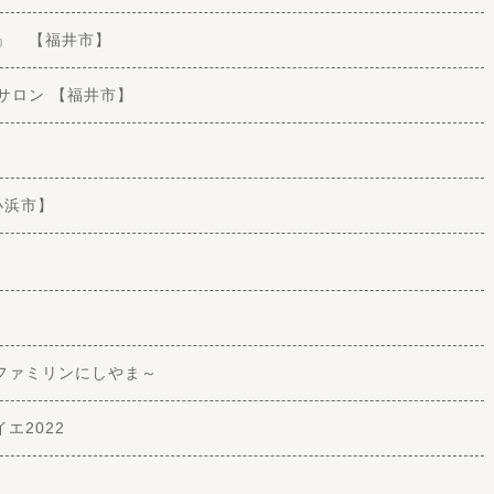
く』 【福井市】
トサロン 【福井市】
【小浜市】
ファミリンにしやま～
エ2022