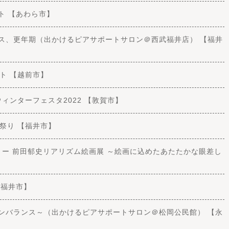
ート 【あわら市】
ランス、更年期（出かけるピアサポートサロン＠西武福井店） 【福井
ケット 【越前市】
庫 ウィンターフェスタ2022 【敦賀市】
もん祭り 【福井市】
アギャラリー 前田郁史リアリズム絵画展 ～絵画に込めたあたたかな眼差し
【福井市】
ルモンバランス～（出かけるピアサポートサロン＠松岡公民館） 【永