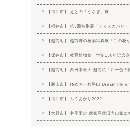
【福井市】 えとの「うさぎ」展
【福井市】 第3回特別展「ディスカバリ
【越前町】 越前岬の植物写真展「この花
【坂井市】 教育博物館 学制150年記念企
【越前町】 西日本最大 越前焼『四千色の
【勝山市】 ゆめおーれ勝山 Dream Illumina
【福井市】 ふくあかり2022
【大野市】 冬季限定 武家屋敷旧内山家