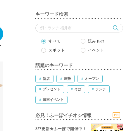
キーワード検索
すべて
読みもの
スポット
イベント
話題のキーワード
#
新店
#
運勢
#
オープン
#
プレゼント
#
そば
#
ランチ
#
週末イベント
必見！ふーぽイチオシ情報
PR
8/7更新★ふーぽで開催中！