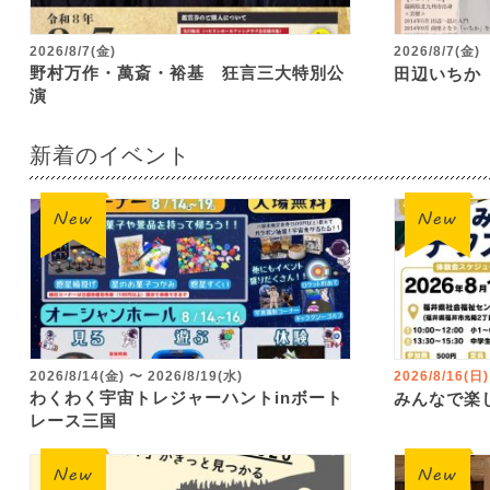
2026/8/7(金)
2026/8/7(金)
野村万作・萬斎・裕基 狂言三大特別公
田辺いちか
演
新着のイベント
2026/8/14(金)
〜
2026/8/19(水)
2026/8/16(日)
わくわく宇宙トレジャーハントinボート
みんなで楽
レース三国