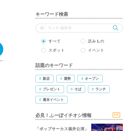
岡
キーワード検索
すべて
読みもの
スポット
イベント
話題のキーワード
#
新店
#
運勢
#
オープン
#
プレゼント
#
そば
#
ランチ
#
週末イベント
必見！ふーぽイチオシ情報
PR
「ポップサーカス福井公演」