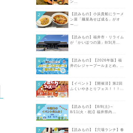
ン...
【読みもの】小浜貴船にラーメ
ン屋「麺屋為せば成る」がオ
ー...
【読みもの】福井市・リライム
が「かいほつの湯」8/3(月...
【読みもの】【2026年版】福
井のレジャープールまとめ。...
【イベント】【開催済】第2回
ふくいやきとりフェス！！！...
【読みもの】【8/8(土)～
8/11(火・祝)】福井県内...
【読みもの】【穴場ランチ】春