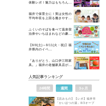
体験レポ！魅力はもちろん...
福井で保育士に！実は女性の
平均年収を上回る働きやす...
ふくいのそばを食べて温泉宿
泊券やいちほまれなどの豪...
【8/8(土)～8/11(火・祝)】福
井県内のイベ...
「ありがとう、山口伊三郎家
具。」福井の老舗家具店が...
人気記事ランキング
24時間
週間
3ヶ月
【読みもの】【レポ】福井市
「かいほつの湯」8/3オープ