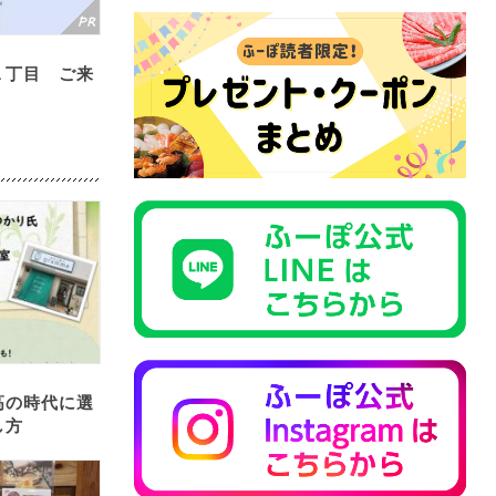
１丁目 ご来
高の時代に選
し方