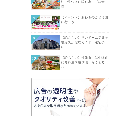
江で見つけた隠れ家。「軽食
喫...
【イベント】あわらのぶどう園
に行こう！
【読みもの】サンドーム福井を
地元民が徹底ガイド！遠征勢
に...
【読みもの】越前市・武生楽市
に無料屋内遊び場「らくまる
パ...