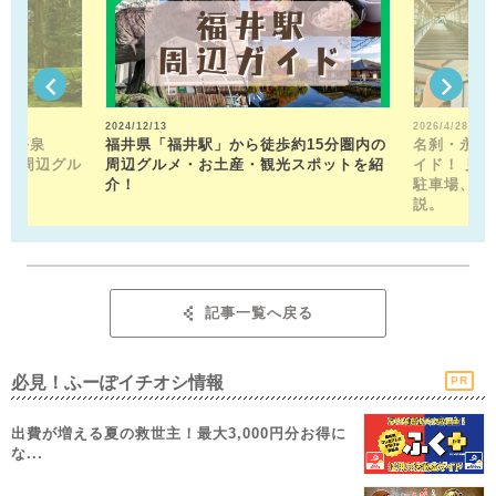
2024/12/13
2026/4/28
山平泉
福井県「福井駅」から徒歩約15分圏内の
名刹・永平
。 周辺グル
周辺グルメ・お土産・観光スポットを紹
イド！ 見
介！
駐車場、お
説。
記事一覧へ戻る
必見！ふーぽイチオシ情報
PR
出費が増える夏の救世主！最大3,000円分お得に
な...