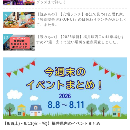
グッズまで詳しく...
【読みもの】【穴場ランチ】春江で見つけた隠れ家。
「軽食喫茶 來(KURU)」の日替わりランチがおいしく
て、また食...
【読みもの】【2026最新】福井駅西口の駐車場おす
すめ27選！安くて近い場所を徹底調査しました。
【8/8(土)～8/11(火・祝)】福井県内のイベントまとめ