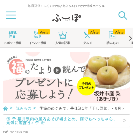
毎日発信！ふくいの旬な街ネタ&おでかけ情報ポータル
スポット
情報
イベント
情報
人気の記事
グルメ
読みもの
読みもの
季節のめぐみで、手仕込1年「干し野菜」＜8月＞
☃ ☂ 福井県内の屋内あそび場まとめ。雨でもへっちゃら、
元気に遊ぼう♪ ☂ ☃
2023/8/25