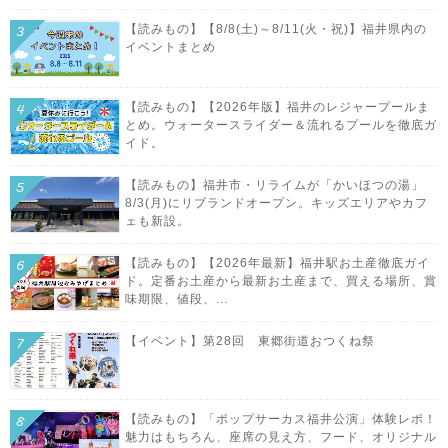
【読みもの】【8/8(土)～8/11(火・祝)】福井県内の
イベントまとめ
【読みもの】【2026年版】福井のレジャープールま
とめ。ウォータースライダー＆流れるプールを徹底ガ
イド。
【読みもの】福井市・リライムが「かいほつの湯」
8/3(月)にリブランドオープン。キッズエリアやカフ
ェも新設。
【読みもの】【2026年最新】福井駅お土産徹底ガイ
ド。定番お土産から最新お土産まで、買える場所、賞
味期限、値段、...
【イベント】第28回 東郷街道おつくね祭
【読みもの】「ポップサーカス福井公演」体験レポ！
魅力はもちろん、座席の見え方、フード、オリジナル