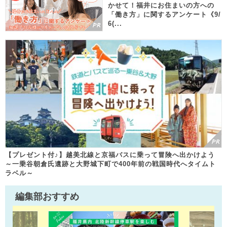
かせて！福井にお住まいの方への
「働き方」に関するアンケート《9/
6(...
【プレゼント付♪】越美北線と京福バスに乗って冒険へ出かけよう
～一乗谷朝倉氏遺跡と大野城下町で400年前の戦国時代へタイムト
ラベル～
編集部おすすめ