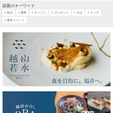
話題のキーワード
#
新店
#
運勢
#
オープン
#
プレゼント
#
そば
#
ランチ
#
週末イベント