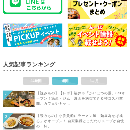
人気記事ランキング
24時間
週間
3ヶ月
【読みもの】【レポ】福井市「かいほつの湯」8/3オ
ープン！温泉・ジム・漫画を満喫できる神コスパ空
間。カフェやキッ...
【読みもの】小浜貴船にラーメン屋「麺屋為せば成
る」がオープン！ 自家製麺とこだわりスープが自慢
の一杯。