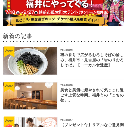
新着の記事
2026/8/9
磯の香りで広がるおろしそばの愉し
み。福井市・見吉屋の「岩のりおろ
しそば」【ローカル食遺産】
2026/8/8
美食と美酒に癒やされて気ままに過
ごす上質な時間。福井市の「まちの
都」。
2026/8/7
【プレゼント付】リアルなご意見聞