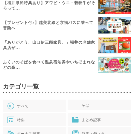
【福井県民特典あり】アワビ・ウニ・若狭牛がそ
ろって...
【プレゼント付♪】越美北線と京福バスに乗って
冒険へ...
「ありがとう、山口伊三郎家具。」福井の老舗家
具店が...
ふくいのそばを食べて温泉宿泊券やいちほまれな
どの豪...
カテゴリ一覧
そば
すべて
特集
まとめ記事
ボーナス記事
新店・旬ネタ