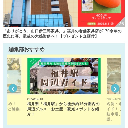
「ありがとう、山口伊三郎家具。」福井の老舗家具店が170余年の
歴史に幕。最後の大感謝祭へ！【プレゼント企画付】
編集部おすすめ
2024/12/13
2026/4/28
駅まとめ！
福井県「福井駅」から徒歩約15分圏内の
名刹・永平
トなど編集
周辺グルメ・お土産・観光スポットを紹
イド！ 見
！
介！
駐車場、お
説。