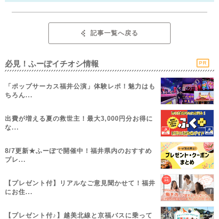
記事一覧へ戻る
必見！ふーぽイチオシ情報
PR
「ポップサーカス福井公演」体験レポ！魅力はも
ちろん...
出費が増える夏の救世主！最大3,000円分お得に
な...
8/7更新★ふーぽで開催中！福井県内のおすすめ
プレ...
【プレゼント付】リアルなご意見聞かせて！福井
にお住...
【プレゼント付♪】越美北線と京福バスに乗って