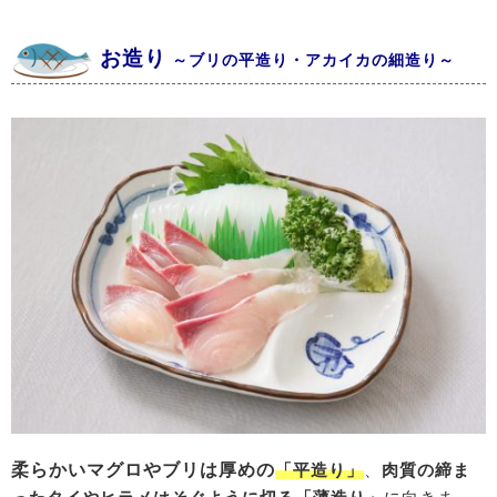
お造り
～ブリの平造り・アカイカの細造り～
柔らかいマグロやブリは厚めの
「平造り
」
、
肉質の締ま