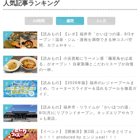
人気記事ランキング
24時間
週間
3ヶ月
【読みもの】【レポ】福井市「かいほつの湯」8/3オ
ープン！温泉・ジム・漫画を満喫できる神コスパ空
間。カフェやキッ...
【読みもの】小浜貴船にラーメン屋「麺屋為せば成
る」がオープン！ 自家製麺とこだわりスープが自慢
の一杯。
【読みもの】【2026年版】福井のレジャープールま
とめ。ウォータースライダー＆流れるプールを徹底ガ
イド。
【読みもの】福井市・リライムが「かいほつの湯」
8/3(月)にリブランドオープン。キッズエリアやカフ
ェも新設。
【イベント】【開催済】第2回 ふくいやきとりフェ
ス！！！ produced by エンジョeat！！！