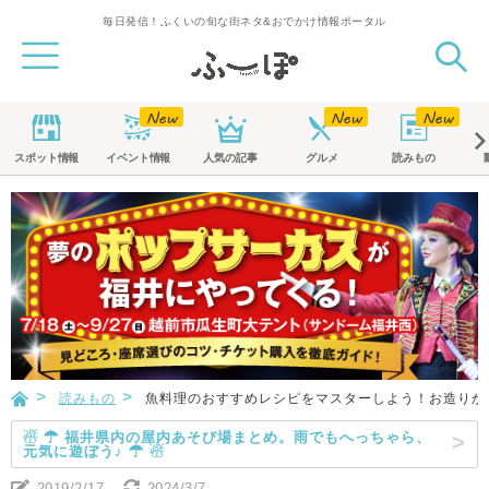
毎日発信！ふくいの旬な街ネタ&おでかけ情報ポータル
スポット
情報
イベント
情報
人気の記事
グルメ
読みもの
読みもの
魚料理のおすすめレシピをマスターしよう！お造りか
☃ ☂ 福井県内の屋内あそび場まとめ。雨でもへっちゃら、
元気に遊ぼう♪ ☂ ☃
2019/2/17
2024/3/7