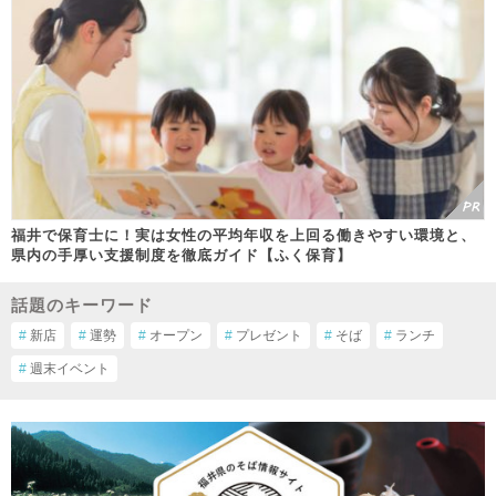
福井で保育士に！実は女性の平均年収を上回る働きやすい環境と、
県内の手厚い支援制度を徹底ガイド【ふく保育】
話題のキーワード
#
新店
#
運勢
#
オープン
#
プレゼント
#
そば
#
ランチ
#
週末イベント