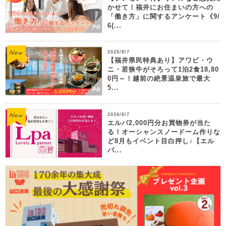
かせて！福井にお住まいの方への
「働き方」に関するアンケート《9/
6(...
2026/8/7
【福井県民特典あり】アワビ・ウ
ニ・若狭牛がそろって1泊2食18,80
0円～！越前の絶景温泉旅で最大
5...
2026/8/7
エルパ2,000円分お買物券が当た
る！オーシャンスノードーム作りな
ど8月もイベント目白押し♪【エル
パ...