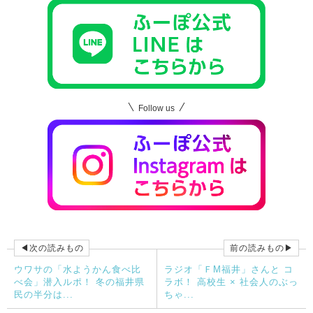
Follow us
◀次の読みもの
前の読みもの▶
ウワサの「水ようかん食べ比
ラジオ「ＦМ福井」さんと コ
べ会」潜入ルポ！ 冬の福井県
ラボ！ 高校生 × 社会人のぶっ
民の半分は...
ちゃ...