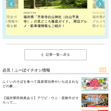
2024/7/19
2024/3/20
トが完全ガ
福井県「平泉寺白山神社（白山平泉
福井県内の
クセス情報や
寺）」の見どころ徹底ガイド。 周辺グル
グルメや近
メ情報を解
メ・駐車場情報もご紹介！
部オススメ
記事一覧へ戻る
必見！ふーぽイチオシ情報
PR
ふくいのそばを食べて温泉宿泊券やいちほまれな
どの豪...
【福井県民特典あり】アワビ・ウニ・若狭牛がそ
ろって...