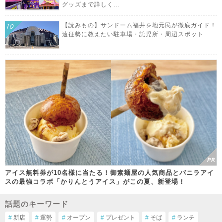
グッズまで詳しく...
【読みもの】サンドーム福井を地元民が徹底ガイド！
遠征勢に教えたい駐車場・託児所・周辺スポット
アイス無料券が10名様に当たる！御素麺屋の人気商品とバニラアイ
スの最強コラボ「かりんとうアイス」がこの夏、新登場！
話題のキーワード
#
新店
#
運勢
#
オープン
#
プレゼント
#
そば
#
ランチ