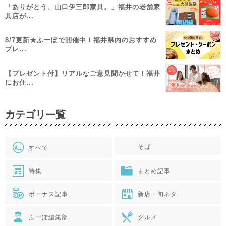
「ありがとう、山口伊三郎家具。」福井の老舗家
具店が...
8/7更新★ふーぽで開催中！福井県内のおすすめ
プレ...
【プレゼント付】リアルなご意見聞かせて！福井
にお住...
カテゴリ一覧
そば
すべて
特集
まとめ記事
ボーナス記事
新店・旬ネタ
ふーぽ編集部
グルメ