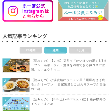
人気記事ランキング
24時間
週間
3ヶ月
【読みもの】【レポ】福井市「かいほつの湯」8/3オ
ープン！温泉・ジム・漫画を満喫できる神コスパ空
間。カフェやキッ...
【読みもの】小浜貴船にラーメン屋「麺屋為せば成
る」がオープン！ 自家製麺とこだわりスープが自慢
の一杯。
【読みもの】【8/8(土)～8/11(火・祝)】福井県内の
イベントまとめ