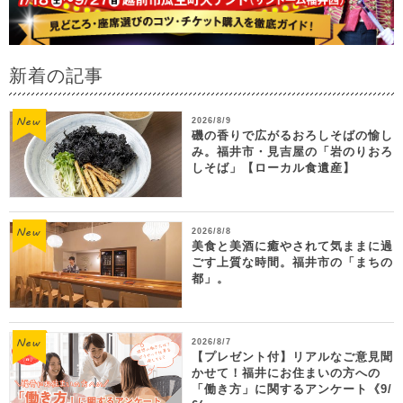
新着の記事
2026/8/9
磯の香りで広がるおろしそばの愉し
み。福井市・見吉屋の「岩のりおろ
しそば」【ローカル食遺産】
2026/8/8
美食と美酒に癒やされて気ままに過
ごす上質な時間。福井市の「まちの
都」。
2026/8/7
【プレゼント付】リアルなご意見聞
かせて！福井にお住まいの方への
「働き方」に関するアンケート《9/