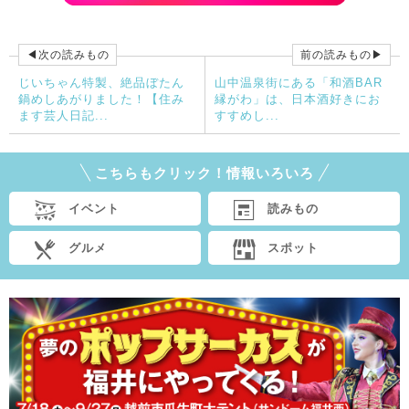
◀次の読みもの
前の読みもの▶
じいちゃん特製、絶品ぼたん
山中温泉街にある「和酒BAR
鍋めしあがりました！【住み
縁がわ」は、日本酒好きにお
ます芸人日記...
すすめし...
こちらもクリック！情報いろいろ
イベント
読みもの
グルメ
スポット