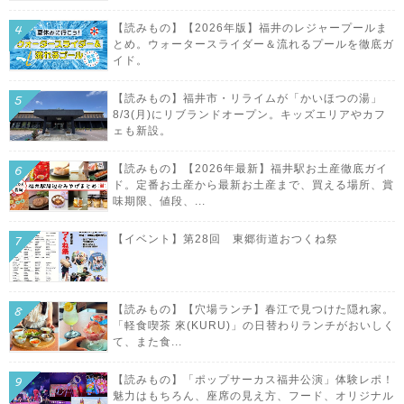
【読みもの】【2026年版】福井のレジャープールま
とめ。ウォータースライダー＆流れるプールを徹底ガ
イド。
【読みもの】福井市・リライムが「かいほつの湯」
8/3(月)にリブランドオープン。キッズエリアやカフ
ェも新設。
【読みもの】【2026年最新】福井駅お土産徹底ガイ
ド。定番お土産から最新お土産まで、買える場所、賞
味期限、値段、...
【イベント】第28回 東郷街道おつくね祭
【読みもの】【穴場ランチ】春江で見つけた隠れ家。
「軽食喫茶 來(KURU)」の日替わりランチがおいしく
て、また食...
【読みもの】「ポップサーカス福井公演」体験レポ！
魅力はもちろん、座席の見え方、フード、オリジナル