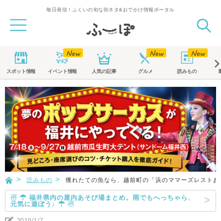
毎日発信！ふくいの旬な街ネタ&おでかけ情報ポータル
スポット
情報
イベント
情報
人気の記事
グルメ
読みもの
読みもの
獲れたての魚なら、越前町の「浜のママーズレストお
☃ ☂ 福井県内の屋内あそび場まとめ。雨でもへっちゃら、
元気に遊ぼう♪ ☂ ☃
2019/1/7