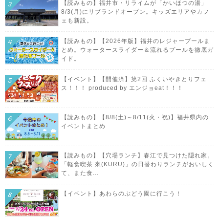
【読みもの】福井市・リライムが「かいほつの湯」
8/3(月)にリブランドオープン。キッズエリアやカフ
ェも新設。
【読みもの】【2026年版】福井のレジャープールま
とめ。ウォータースライダー＆流れるプールを徹底ガ
イド。
【イベント】【開催済】第2回 ふくいやきとりフェ
ス！！！ produced by エンジョeat！！！
【読みもの】【8/8(土)～8/11(火・祝)】福井県内の
イベントまとめ
【読みもの】【穴場ランチ】春江で見つけた隠れ家。
「軽食喫茶 來(KURU)」の日替わりランチがおいしく
て、また食...
【イベント】あわらのぶどう園に行こう！