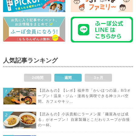
人気記事ランキング
24時間
週間
3ヶ月
【読みもの】【レポ】福井市「かいほつの湯」8/3オ
ープン！温泉・ジム・漫画を満喫できる神コスパ空
間。カフェやキッ...
【読みもの】小浜貴船にラーメン屋「麺屋為せば成
る」がオープン！ 自家製麺とこだわりスープが自慢
の一杯。