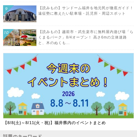
【読みもの】サンドーム福井を地元民が徹底ガイド！
遠征勢に教えたい駐車場・託児所・周辺スポット
【読みもの】越前市・武生楽市に無料屋内遊び場「ら
くまるパーク」8/4オープン！ 高さ6mの立体迷路
と、木のぬくも...
【8/8(土)～8/11(火・祝)】福井県内のイベントまとめ
話題のキーワード