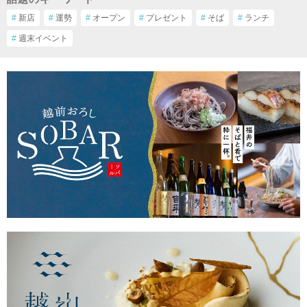
#
新店
#
運勢
#
オープン
#
プレゼント
#
そば
#
ランチ
#
週末イベント