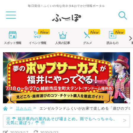
毎日発信！ふくいの旬な街ネタ&おでかけ情報ポータル
スポット
情報
イベント
情報
人気の記事
グルメ
読みもの
読みもの
エンゼルランドふくいがお家で楽しめる「遊びのプロ
☃ ☂ 福井県内の屋内あそび場まとめ。雨でもへっちゃら、
元気に遊ぼう♪ ☂ ☃
2020/3/17
2020/3/22