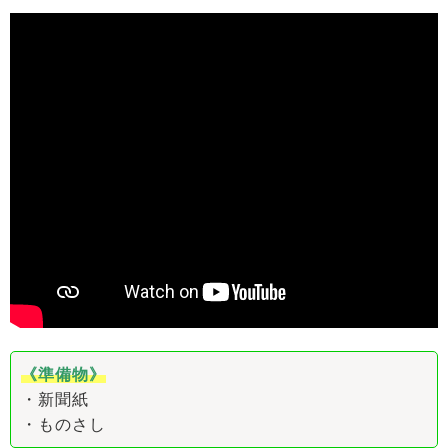
《準備物》
・新聞紙
・ものさし