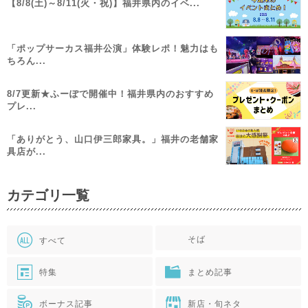
【8/8(土)～8/11(火・祝)】福井県内のイベ...
「ポップサーカス福井公演」体験レポ！魅力はも
ちろん...
8/7更新★ふーぽで開催中！福井県内のおすすめ
プレ...
「ありがとう、山口伊三郎家具。」福井の老舗家
具店が...
カテゴリ一覧
そば
すべて
特集
まとめ記事
ボーナス記事
新店・旬ネタ