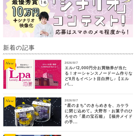
新着の記事
2026/8/7
エルパ2,000円分お買物券が当た
る！オーシャンスノードーム作りな
ど8月もイベント目白押し♪【エル
パ...
2026/8/7
“星のまち”のきらめきを、カケラ
に閉じ込めて。大野市・お菓子のひ
ろせの「星の宝石箱」【福井メイド
の手...