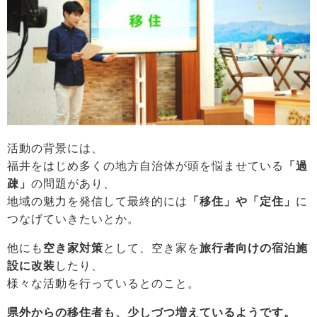
活動の背景には、
福井をはじめ多くの地方自治体が頭を悩ませている
「過
疎」
の問題があり、
地域の魅力を発信して最終的には
「移住」や「定住」
に
つなげていきたいとか。
他にも
空き家対策
として、空き家を
旅行者向けの宿泊施
設に改装
したり、
様々な活動を行っているとのこと。
県外からの移住者も、少しづつ増えているようです。