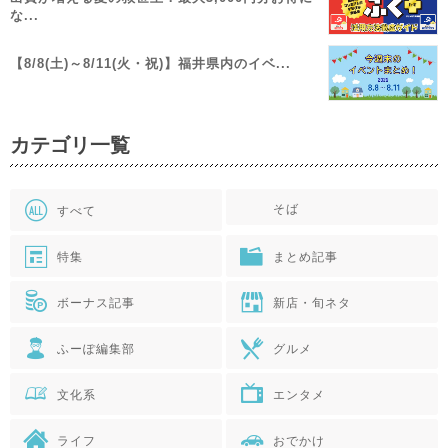
な...
【8/8(土)～8/11(火・祝)】福井県内のイベ...
カテゴリ一覧
そば
すべて
特集
まとめ記事
ボーナス記事
新店・旬ネタ
ふーぽ編集部
グルメ
文化系
エンタメ
ライフ
おでかけ