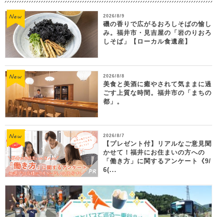
2026/8/9
磯の香りで広がるおろしそばの愉し
み。福井市・見吉屋の「岩のりおろ
しそば」【ローカル食遺産】
2026/8/8
美食と美酒に癒やされて気ままに過
ごす上質な時間。福井市の「まちの
都」。
2026/8/7
【プレゼント付】リアルなご意見聞
かせて！福井にお住まいの方への
「働き方」に関するアンケート《9/
6(...