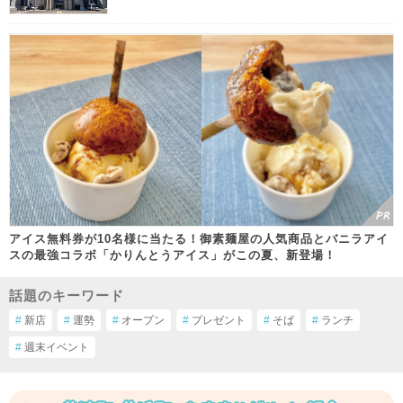
アイス無料券が10名様に当たる！御素麺屋の人気商品とバニラアイ
スの最強コラボ「かりんとうアイス」がこの夏、新登場！
話題のキーワード
#
新店
#
運勢
#
オープン
#
プレゼント
#
そば
#
ランチ
#
週末イベント