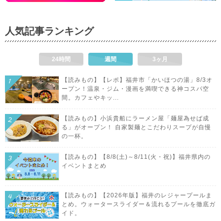
人気記事ランキング
24時間
週間
3ヶ月
【読みもの】【レポ】福井市「かいほつの湯」8/3オ
ープン！温泉・ジム・漫画を満喫できる神コスパ空
間。カフェやキッ...
【読みもの】小浜貴船にラーメン屋「麺屋為せば成
る」がオープン！ 自家製麺とこだわりスープが自慢
の一杯。
【読みもの】【8/8(土)～8/11(火・祝)】福井県内の
イベントまとめ
【読みもの】【2026年版】福井のレジャープールま
とめ。ウォータースライダー＆流れるプールを徹底ガ
イド。