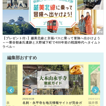
【プレゼント付♪】越美北線と京福バスに乗って冒険へ出かけよう
～一乗谷朝倉氏遺跡と大野城下町で400年前の戦国時代へタイムト
ラベル～
編集部おすすめ
2026/4/28
2024/12/13
山平泉
名刹・永平寺を地元情報サイトが完全ガ
福井県「福