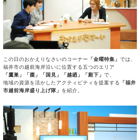
この日のおかえりなさいのコーナー
「金曜特集」
では、
福井市の越前海岸沿いに位置する五つのエリア
「鷹巣」「棗」「国見」「越廼」「殿下」
で、
地域の資源を活かしたアクティビティを提案する
「福井
市越前海岸盛り上げ隊」
を紹介。