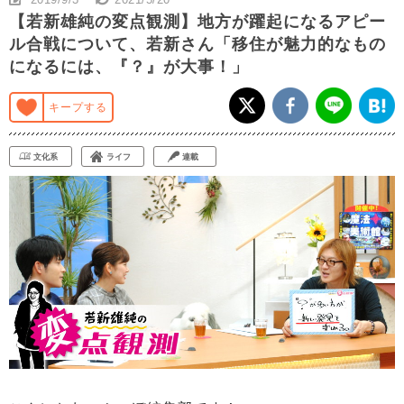
【若新雄純の変点観測】地方が躍起になるアピー
ル合戦について、若新さん「移住が魅力的なもの
になるには、『？』が大事！」
キープする
文化系
ライフ
連載