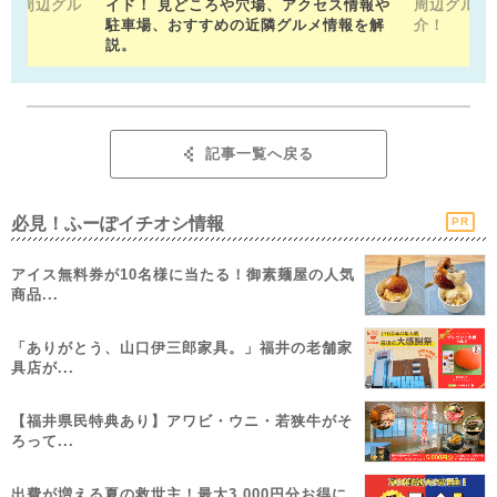
。 周辺グル
イド！ 見どころや穴場、アクセス情報や
周辺グルメ
駐車場、おすすめの近隣グルメ情報を解
介！
説。
記事一覧へ戻る
必見！ふーぽイチオシ情報
PR
アイス無料券が10名様に当たる！御素麺屋の人気
商品...
「ありがとう、山口伊三郎家具。」福井の老舗家
具店が...
【福井県民特典あり】アワビ・ウニ・若狭牛がそ
ろって...
出費が増える夏の救世主！最大3,000円分お得に