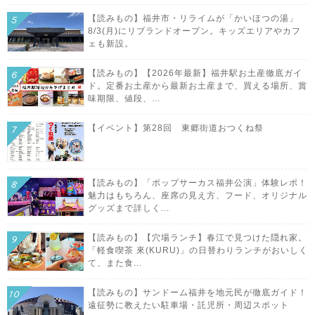
【読みもの】福井市・リライムが「かいほつの湯」
8/3(月)にリブランドオープン。キッズエリアやカフ
ェも新設。
【読みもの】【2026年最新】福井駅お土産徹底ガイ
ド。定番お土産から最新お土産まで、買える場所、賞
味期限、値段、...
【イベント】第28回 東郷街道おつくね祭
【読みもの】「ポップサーカス福井公演」体験レポ！
魅力はもちろん、座席の見え方、フード、オリジナル
グッズまで詳しく...
【読みもの】【穴場ランチ】春江で見つけた隠れ家。
「軽食喫茶 來(KURU)」の日替わりランチがおいしく
て、また食...
【読みもの】サンドーム福井を地元民が徹底ガイド！
遠征勢に教えたい駐車場・託児所・周辺スポット