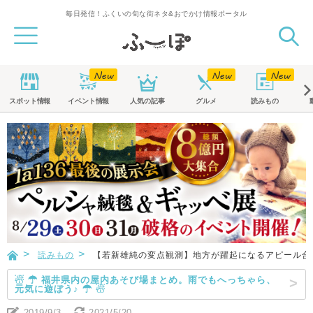
毎日発信！ふくいの旬な街ネタ&おでかけ情報ポータル
スポット
情報
イベント
情報
人気の記事
グルメ
読みもの
読みもの
【若新雄純の変点観測】地方が躍起になるアピール合
☃ ☂ 福井県内の屋内あそび場まとめ。雨でもへっちゃら、
元気に遊ぼう♪ ☂ ☃
2019/9/3
2021/5/20