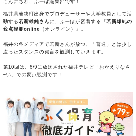
こんにちわ、ふーぽ編集部です！
福井県若狭町出身でプロデューサーや大学教員として活
動する
若新雄純さん
に、ふーぽが密着する『
若新雄純の
変点観測online
（オンライン）』。
福井の各メディアで若新さんが放つ、「普通」とは少し
違ったスタンスの発言を観測していきます。
第10回は、8/9に放送された福井テレビ「おかえりなさ
~い」での変点観測です！