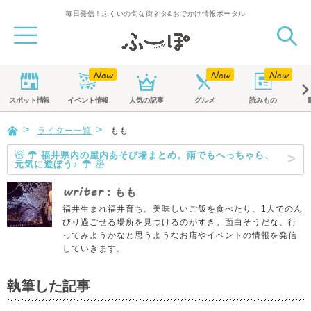
毎日発信！ふくいの旬な街ネタ&おでかけ情報ポータル
スポット
情報
イベント
情報
人気の記事
グルメ
読みもの
ライター一覧
もも
☃ ☂ 福井県内の屋内あそび場まとめ。雨でもへっちゃら、
元気に遊ぼう♪ ☂ ☃
writer
：もも
福井生まれ福井育ち。美味しいご飯を食べたり、1人でのん
びり過ごせる場所を見つけるのがすき。面白そうだな、行
ってみようかなと思うようなお店やイベントの情報を発信
していきます。
執筆した記事