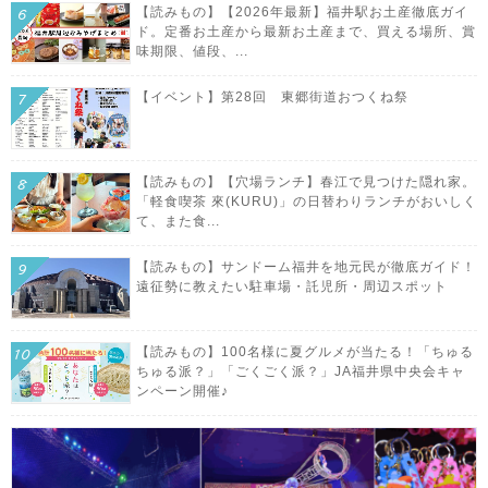
【読みもの】【2026年最新】福井駅お土産徹底ガイ
ド。定番お土産から最新お土産まで、買える場所、賞
味期限、値段、...
【イベント】第28回 東郷街道おつくね祭
【読みもの】【穴場ランチ】春江で見つけた隠れ家。
「軽食喫茶 來(KURU)」の日替わりランチがおいしく
て、また食...
【読みもの】サンドーム福井を地元民が徹底ガイド！
遠征勢に教えたい駐車場・託児所・周辺スポット
【読みもの】100名様に夏グルメが当たる！「ちゅる
ちゅる派？」「ごくごく派？」JA福井県中央会キャ
ンペーン開催♪