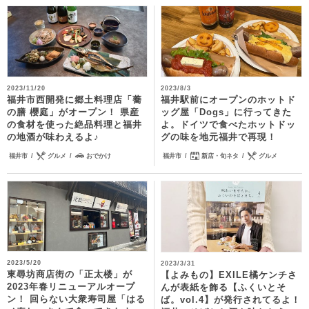
2023/11/20
2023/8/3
福井市西開発に郷土料理店「蕎
福井駅前にオープンのホットド
の膳 櫻庭」がオープン！ 県産
ッグ屋「Dogs」に行ってきた
の食材を使った絶品料理と福井
よ。ドイツで食べたホットドッ
の地酒が味わえるよ♪
グの味を地元福井で再現！
福井市
グルメ
おでかけ
福井市
新店・旬ネタ
グルメ
2023/5/20
2023/3/31
東尋坊商店街の「正太楼」が
【よみもの】EXILE橘ケンチさ
2023年春リニューアルオープ
んが表紙を飾る【ふくいとそ
ン！ 回らない大衆寿司屋「はる
ば。vol.4】が発行されてるよ！