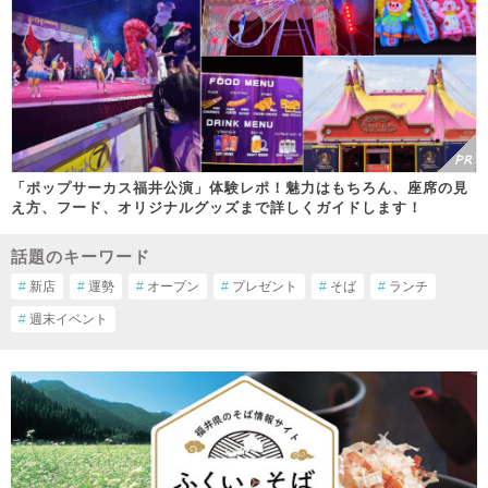
「ポップサーカス福井公演」体験レポ！魅力はもちろん、座席の見
え方、フード、オリジナルグッズまで詳しくガイドします！
話題のキーワード
#
新店
#
運勢
#
オープン
#
プレゼント
#
そば
#
ランチ
#
週末イベント