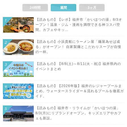
24時間
週間
3ヶ月
【読みもの】【レポ】福井市「かいほつの湯」8/3オ
ープン！温泉・ジム・漫画を満喫できる神コスパ空
間。カフェやキッ...
【読みもの】小浜貴船にラーメン屋「麺屋為せば成
る」がオープン！ 自家製麺とこだわりスープが自慢
の一杯。
【読みもの】【8/8(土)～8/11(火・祝)】福井県内の
イベントまとめ
【読みもの】【2026年版】福井のレジャープールま
とめ。ウォータースライダー＆流れるプールを徹底ガ
イド。
【読みもの】福井市・リライムが「かいほつの湯」
8/3(月)にリブランドオープン。キッズエリアやカフ
ェも新設。