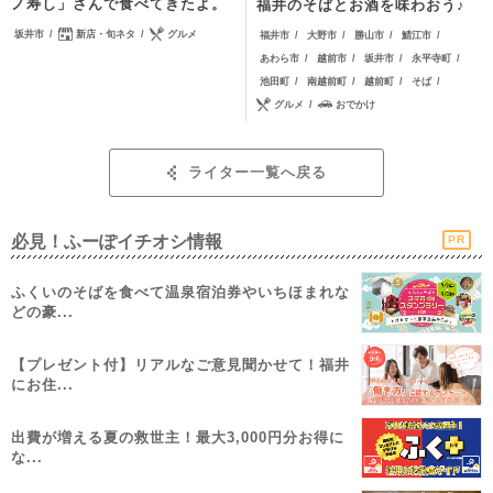
ノ寿し」さんで食べてきたよ。
福井のそばとお酒を味わおう♪
坂井市
新店・旬ネタ
グルメ
福井市
大野市
勝山市
鯖江市
あわら市
越前市
坂井市
永平寺町
池田町
南越前町
越前町
そば
グルメ
おでかけ
ライター一覧へ戻る
必見！ふーぽイチオシ情報
PR
ふくいのそばを食べて温泉宿泊券やいちほまれな
どの豪...
【プレゼント付】リアルなご意見聞かせて！福井
にお住...
出費が増える夏の救世主！最大3,000円分お得に
な...