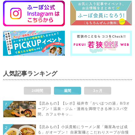
人気記事ランキング
24時間
週間
3ヶ月
【読みもの】【レポ】福井市「かいほつの湯」8/3オ
ープン！温泉・ジム・漫画を満喫できる神コスパ空
間。カフェやキッ...
【読みもの】小浜貴船にラーメン屋「麺屋為せば成
る」がオープン！ 自家製麺とこだわりスープが自慢