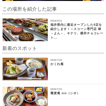
この場所を紹介した記事
2024/4/21
福井県内に最近オープンした4店を
紹介します！～スコーン専門店 肆
－よん－、キナリ、横井チョコレー
ト...
新着のスポット
2026/7/22
かくれ庵
2026/7/21
蕎麦庵 sio（シオ）