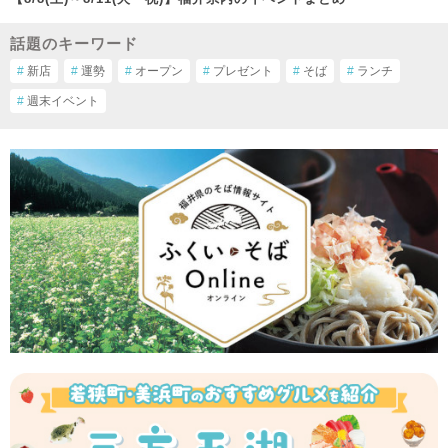
話題のキーワード
#
新店
#
運勢
#
オープン
#
プレゼント
#
そば
#
ランチ
#
週末イベント