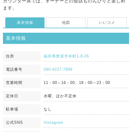
カウンター席では、オーナーとの会話ものんびりと楽しめ
ます。
基本情報
地図
いいコメ
基本情報
住所
福井県敦賀市本町1-8-26
電話番号
090-4227-7889
営業時間
11：00～16：00、18：00～23：00
定休日
水曜、ほか不定休
駐車場
なし
公式SNS
Instagram