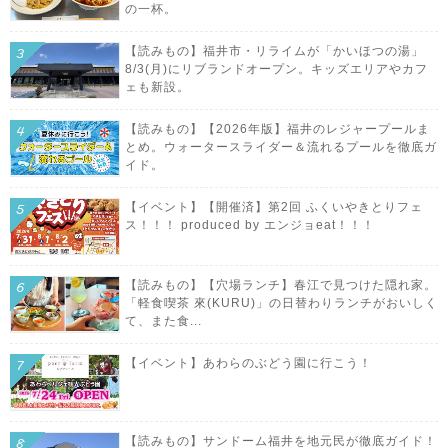
の一杯。
【読みもの】福井市・リライムが「かいほつの湯」
8/3(月)にリブランドオープン。キッズエリアやカフ
ェも新設。
【読みもの】【2026年版】福井のレジャープールま
とめ。ウォータースライダー＆流れるプールを徹底ガ
イド。
【イベント】【開催済】第2回 ふくいやきとりフェ
ス！！！ produced by エンジョeat！！！
【読みもの】【穴場ランチ】春江で見つけた隠れ家。
「軽食喫茶 來(KURU)」の日替わりランチがおいしく
て、また食...
【イベント】あわらのぶどう園に行こう！
【読みもの】サンドーム福井を地元民が徹底ガイド！