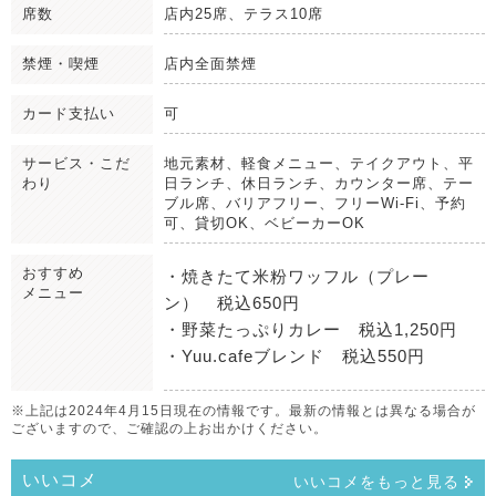
席数
店内25席、テラス10席
禁煙・喫煙
店内全面禁煙
カード支払い
可
サービス・こだ
地元素材、軽食メニュー、テイクアウト、平
わり
日ランチ、休日ランチ、カウンター席、テー
ブル席、バリアフリー、フリーWi-Fi、予約
可、貸切OK、ベビーカーOK
おすすめ
・焼きたて米粉ワッフル（プレー
メニュー
ン） 税込650円
・野菜たっぷりカレー 税込1,250円
・Yuu.cafeブレンド 税込550円
※上記は2024年4月15日現在の情報です。最新の情報とは異なる場合が
ございますので、ご確認の上お出かけください。
いいコメ
いいコメをもっと見る