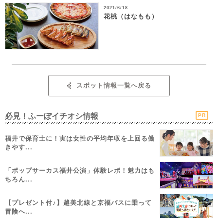
2021/6/18
花桃（はなもも）
スポット情報一覧へ戻る
必見！ふーぽイチオシ情報
PR
福井で保育士に！実は女性の平均年収を上回る働
きやす...
「ポップサーカス福井公演」体験レポ！魅力はも
ちろん...
【プレゼント付♪】越美北線と京福バスに乗って
冒険へ...