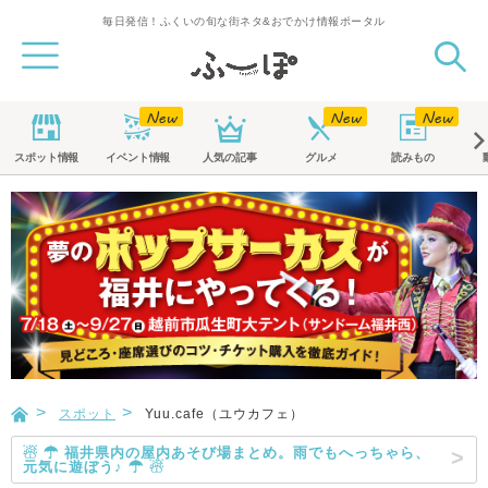
毎日発信！ふくいの旬な街ネタ&おでかけ情報ポータル
スポット
情報
イベント
情報
人気の記事
グルメ
読みもの
スポット
Yuu.cafe（ユウカフェ）
☃ ☂ 福井県内の屋内あそび場まとめ。雨でもへっちゃら、
元気に遊ぼう♪ ☂ ☃