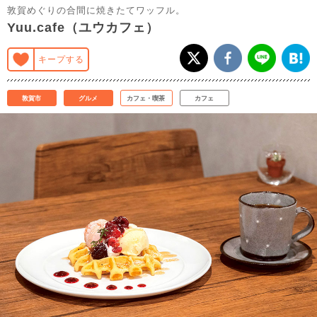
敦賀めぐりの合間に焼きたてワッフル。
Yuu.cafe（ユウカフェ）
キープする
敦賀市
グルメ
カフェ・喫茶
カフェ