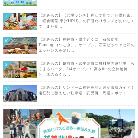
【読みもの】【穴場ランチ】春江で見つけた隠れ家。
「軽食喫茶 來(KURU)」の日替わりランチがおいしく
て、また食...
【読みもの】福井市・県庁近くに「石窯食堂
Tsumugi（つむぎ）」オープン。石窯ピッツァと和の
エッセンスを楽し...
【読みもの】越前市・武生楽市に無料屋内遊び場「ら
くまるパーク」8/4オープン！ 高さ6mの立体迷路
と、木のぬくも...
【読みもの】サンドーム福井を地元民が徹底ガイド！
遠征勢に教えたい駐車場・託児所・周辺スポット