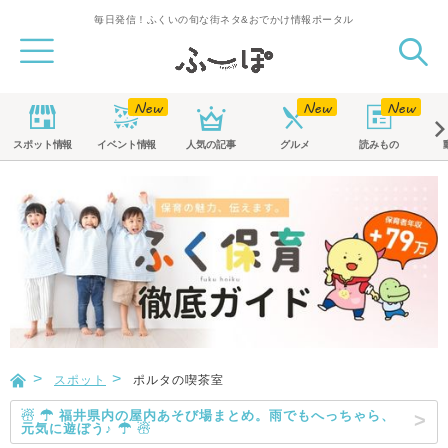
毎日発信！ふくいの旬な街ネタ&おでかけ情報ポータル
スポット
情報
イベント
情報
人気の記事
グルメ
読みもの
スポット
ポルタの喫茶室
☃ ☂ 福井県内の屋内あそび場まとめ。雨でもへっちゃら、
元気に遊ぼう♪ ☂ ☃