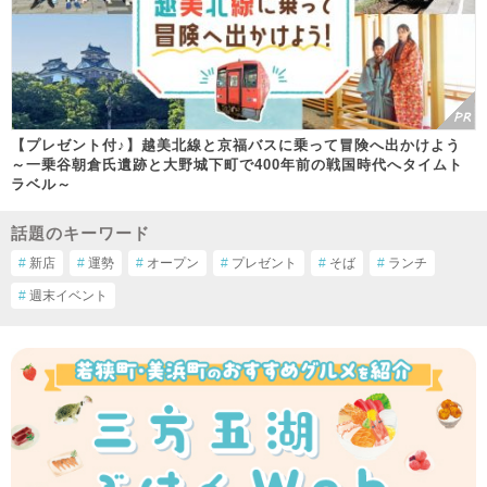
【プレゼント付♪】越美北線と京福バスに乗って冒険へ出かけよう
～一乗谷朝倉氏遺跡と大野城下町で400年前の戦国時代へタイムト
ラベル～
話題のキーワード
#
新店
#
運勢
#
オープン
#
プレゼント
#
そば
#
ランチ
#
週末イベント