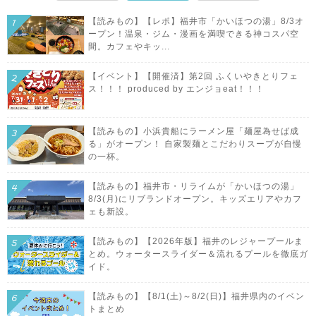
【読みもの】【レポ】福井市「かいほつの湯」8/3オ
ープン！温泉・ジム・漫画を満喫できる神コスパ空
間。カフェやキッ...
【イベント】【開催済】第2回 ふくいやきとりフェ
ス！！！ produced by エンジョeat！！！
【読みもの】小浜貴船にラーメン屋「麺屋為せば成
る」がオープン！ 自家製麺とこだわりスープが自慢
の一杯。
【読みもの】福井市・リライムが「かいほつの湯」
8/3(月)にリブランドオープン。キッズエリアやカフ
ェも新設。
【読みもの】【2026年版】福井のレジャープールま
とめ。ウォータースライダー＆流れるプールを徹底ガ
イド。
【読みもの】【8/1(土)～8/2(日)】福井県内のイベン
トまとめ