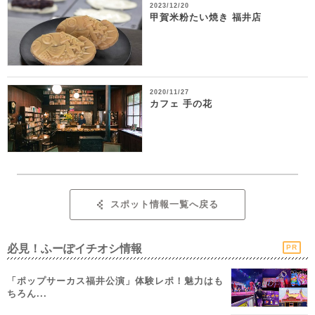
2023/12/20
甲賀米粉たい焼き 福井店
2020/11/27
カフェ 手の花
スポット情報一覧へ戻る
必見！ふーぽイチオシ情報
PR
「ポップサーカス福井公演」体験レポ！魅力はも
ちろん...