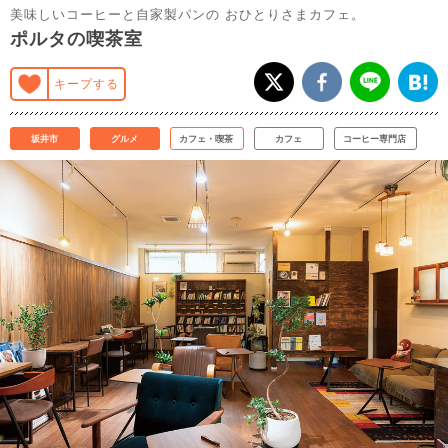
美味しいコーヒーと自家製パンの おひとりさまカフェ。
ポルタの喫茶室
キープする
坂井市
グルメ
カフェ・喫茶
カフェ
コーヒー専門店