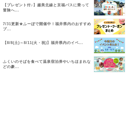
【プレゼント付♪】越美北線と京福バスに乗って
冒険へ...
7/31更新★ふーぽで開催中！福井県内のおすすめ
プ...
【8/8(土)～8/11(火・祝)】福井県内のイベ...
ふくいのそばを食べて温泉宿泊券やいちほまれな
どの豪...