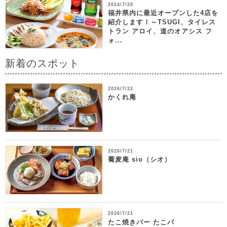
2024/7/20
福井県内に最近オープンした4店を
紹介します！～TSUGI、タイレス
トラン アロイ、道のオアシス フ
ォ...
新着のスポット
2026/7/22
かくれ庵
2026/7/21
蕎麦庵 sio（シオ）
2026/7/21
たこ焼きバー たこパ