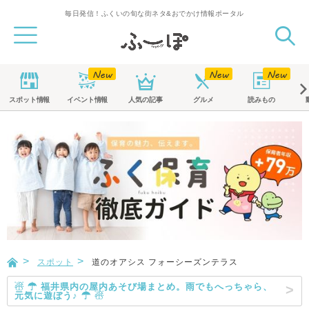
毎日発信！ふくいの旬な街ネタ&おでかけ情報ポータル
スポット
情報
イベント
情報
人気の記事
グルメ
読みもの
スポット
道のオアシス フォーシーズンテラス
☃ ☂ 福井県内の屋内あそび場まとめ。雨でもへっちゃら、
元気に遊ぼう♪ ☂ ☃