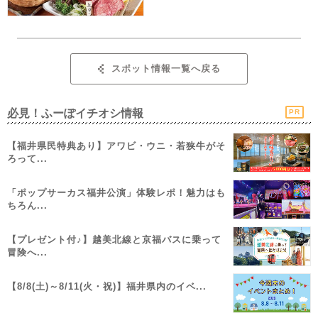
スポット情報一覧へ戻る
必見！ふーぽイチオシ情報
PR
【福井県民特典あり】アワビ・ウニ・若狭牛がそ
ろって...
「ポップサーカス福井公演」体験レポ！魅力はも
ちろん...
【プレゼント付♪】越美北線と京福バスに乗って
冒険へ...
【8/8(土)～8/11(火・祝)】福井県内のイベ...