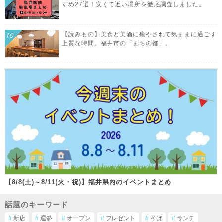
すめ27選！安くて近い場所を徹底調査しました。
【読みもの】美食と美酒に癒やされて気ままに過ごす
上質な時間。福井市の「まちの都」。
【8/8(土)～8/11(火・祝)】福井県内のイベントまとめ
話題のキーワード
#
新店
#
運勢
#
オープン
#
プレゼント
#
そば
#
ランチ