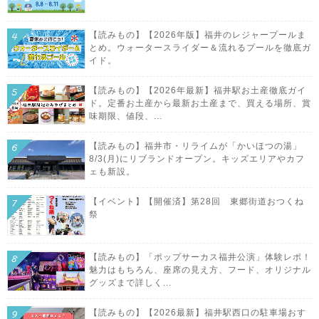
【読みもの】【2026年版】福井のレジャープールま
とめ。ウォータースライダー＆流れるプールを徹底ガ
イド。
【読みもの】【2026年最新】福井駅お土産徹底ガイ
ド。定番お土産から最新お土産まで、買える場所、賞
味期限、値段、...
【読みもの】福井市・リライムが「かいほつの湯」
8/3(月)にリブランドオープン。キッズエリアやカフ
ェも新設。
【イベント】【開催済】第28回 東郷街道おつくね
祭
【読みもの】「ポップサーカス福井公演」体験レポ！
魅力はもちろん、座席の見え方、フード、オリジナル
グッズまで詳しく...
【読みもの】【2026最新】福井駅西口の駐車場おす