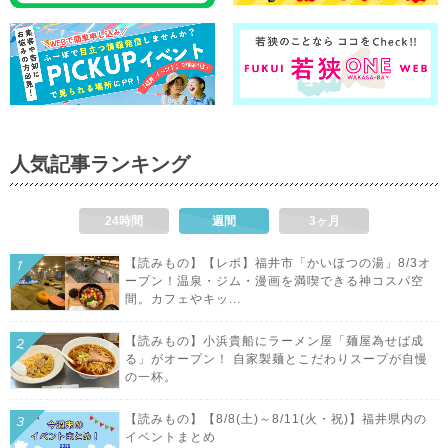
人気記事ランキング
24時間
週間
3ヶ月
【読みもの】【レポ】福井市「かいほつの湯」8/3オ
ープン！温泉・ジム・漫画を満喫できる神コスパ空
間。カフェやキッ...
【読みもの】小浜貴船にラーメン屋「麺屋為せば成
る」がオープン！ 自家製麺とこだわりスープが自慢
の一杯。
【読みもの】【8/8(土)～8/11(火・祝)】福井県内の
イベントまとめ