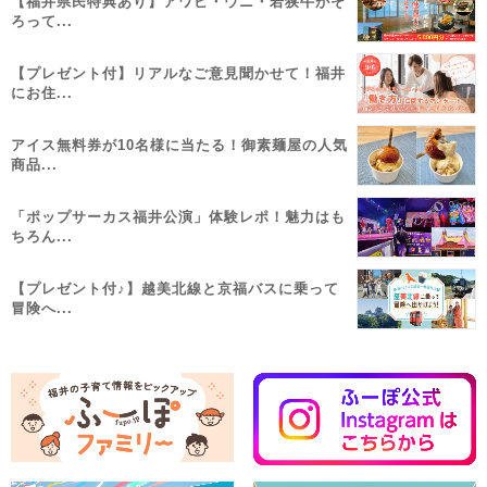
【福井県民特典あり】アワビ・ウニ・若狭牛がそ
ろって...
【プレゼント付】リアルなご意見聞かせて！福井
にお住...
アイス無料券が10名様に当たる！御素麺屋の人気
商品...
「ポップサーカス福井公演」体験レポ！魅力はも
ちろん...
【プレゼント付♪】越美北線と京福バスに乗って
冒険へ...