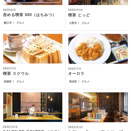
2025/6/5
2025/3/14
呑める喫茶 888（はちみつ）
喫茶 とっど
鯖江市
グルメ
大野市
グルメ
2023/7/4
2023/7/4
喫茶 スクウル
オーロラ
若狭町
グルメ
美浜町
グルメ
2022/11/4
2022/3/12