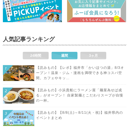
人気記事ランキング
24時間
週間
3ヶ月
【読みもの】【レポ】福井市「かいほつの湯」8/3オ
ープン！温泉・ジム・漫画を満喫できる神コスパ空
間。カフェやキッ...
【読みもの】小浜貴船にラーメン屋「麺屋為せば成
る」がオープン！ 自家製麺とこだわりスープが自慢
の一杯。
【読みもの】【8/8(土)～8/11(火・祝)】福井県内の
イベントまとめ