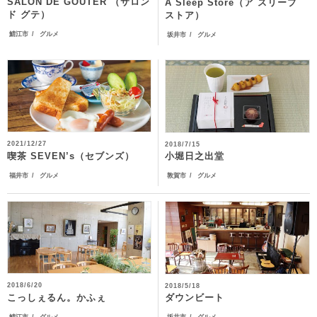
SALON DE GOUTER （サロン
A Sleep Store（ア スリープ
ド グテ）
ストア）
鯖江市
グルメ
坂井市
グルメ
2021/12/27
2018/7/15
喫茶 SEVEN’s（セブンズ）
小堀日之出堂
福井市
グルメ
敦賀市
グルメ
2018/6/20
2018/5/18
こっしぇるん。かふぇ
ダウンビート
鯖江市
グルメ