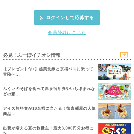
ログインして応募する
会員登録はこちら
必見！ふーぽイチオシ情報
PR
【プレゼント付♪】越美北線と京福バスに乗って
冒険へ...
ふくいのそばを食べて温泉宿泊券やいちほまれな
どの豪...
アイス無料券が10名様に当たる！御素麺屋の人気
商品...
出費が増える夏の救世主！最大3,000円分お得に
な...