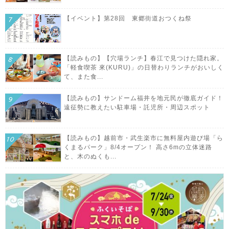
【イベント】第28回 東郷街道おつくね祭
【読みもの】【穴場ランチ】春江で見つけた隠れ家。
「軽食喫茶 來(KURU)」の日替わりランチがおいしく
て、また食...
【読みもの】サンドーム福井を地元民が徹底ガイド！
遠征勢に教えたい駐車場・託児所・周辺スポット
【読みもの】越前市・武生楽市に無料屋内遊び場「ら
くまるパーク」8/4オープン！ 高さ6mの立体迷路
と、木のぬくも...