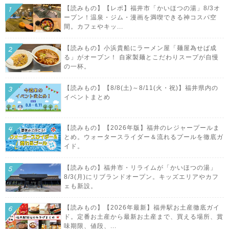
【読みもの】【レポ】福井市「かいほつの湯」8/3オ
ープン！温泉・ジム・漫画を満喫できる神コスパ空
間。カフェやキッ...
【読みもの】小浜貴船にラーメン屋「麺屋為せば成
る」がオープン！ 自家製麺とこだわりスープが自慢
の一杯。
【読みもの】【8/8(土)～8/11(火・祝)】福井県内の
イベントまとめ
【読みもの】【2026年版】福井のレジャープールま
とめ。ウォータースライダー＆流れるプールを徹底ガ
イド。
【読みもの】福井市・リライムが「かいほつの湯」
8/3(月)にリブランドオープン。キッズエリアやカフ
ェも新設。
【読みもの】【2026年最新】福井駅お土産徹底ガイ
ド。定番お土産から最新お土産まで、買える場所、賞
味期限、値段、...