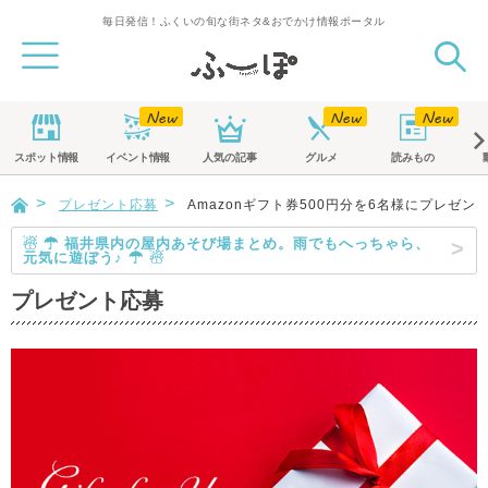
毎日発信！ふくいの旬な街ネタ&おでかけ情報ポータル
スポット
情報
イベント
情報
人気の記事
グルメ
読みもの
プレゼント応募
Amazonギフト券500円分を6名様にプレゼン
☃ ☂ 福井県内の屋内あそび場まとめ。雨でもへっちゃら、
元気に遊ぼう♪ ☂ ☃
プレゼント応募