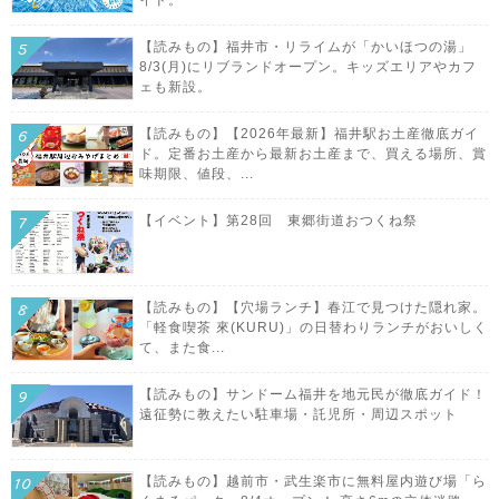
イド。
【読みもの】福井市・リライムが「かいほつの湯」
8/3(月)にリブランドオープン。キッズエリアやカフ
ェも新設。
【読みもの】【2026年最新】福井駅お土産徹底ガイ
ド。定番お土産から最新お土産まで、買える場所、賞
味期限、値段、...
【イベント】第28回 東郷街道おつくね祭
【読みもの】【穴場ランチ】春江で見つけた隠れ家。
「軽食喫茶 來(KURU)」の日替わりランチがおいしく
て、また食...
【読みもの】サンドーム福井を地元民が徹底ガイド！
遠征勢に教えたい駐車場・託児所・周辺スポット
【読みもの】越前市・武生楽市に無料屋内遊び場「ら