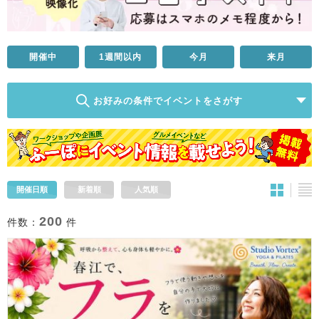
開催中
1週間以内
今月
来月
お好みの条件でイベントをさがす
開催日順
新着順
人気順
200
件数：
件