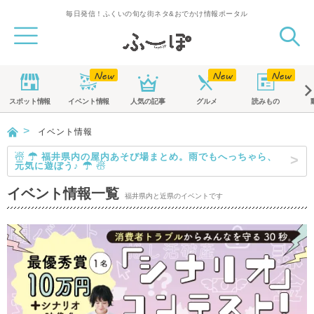
毎日発信！ふくいの旬な街ネタ&おでかけ情報ポータル
スポット
情報
イベント
情報
人気の記事
グルメ
読みもの
イベント情報
☃ ☂ 福井県内の屋内あそび場まとめ。雨でもへっちゃら、
元気に遊ぼう♪ ☂ ☃
イベント情報一覧
福井県内と近県のイベントです