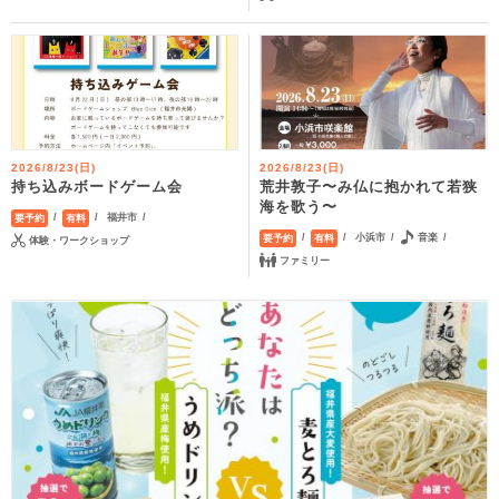
2026/8/23(日)
2026/8/23(日)
荒井敦子〜み仏に抱かれて若狭
持ち込みボードゲーム会
海を歌う〜
福井市
要予約
有料
小浜市
音楽
要予約
有料
体験・ワークショップ
ファミリー