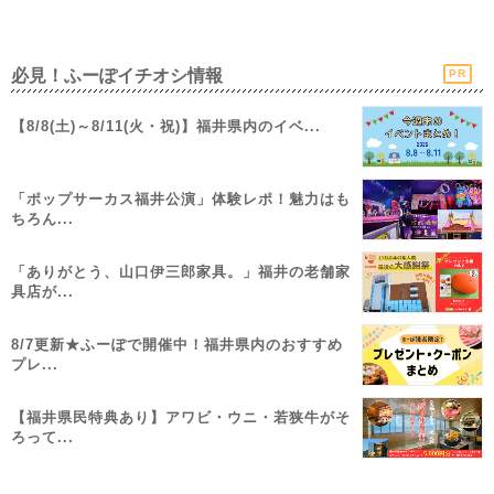
必見！ふーぽイチオシ情報
PR
【8/8(土)～8/11(火・祝)】福井県内のイベ...
「ポップサーカス福井公演」体験レポ！魅力はも
ちろん...
「ありがとう、山口伊三郎家具。」福井の老舗家
具店が...
8/7更新★ふーぽで開催中！福井県内のおすすめ
プレ...
【福井県民特典あり】アワビ・ウニ・若狭牛がそ
ろって...