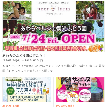
あわらのぶどう園に行こう！
2026/7/24(金)
2026/9/30(水)
〜
もぎたてぶどうのおいしさが味わえるぶどうの摘み取り体験！ 癒しの果樹
園「あわらベルジェ観光ぶどう園」で...
2026/8/23(日)
2026/8/23(日)