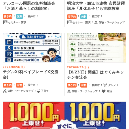
アルコール問題の無料相談会
明治大学・鯖江市連携 市民活躍
「お酒と暮らしの相談室」
講座「夏休み子ども実験教室」
福井市
鯖江市
要予約
無料
要予約
無料
セミナー・講演
セミナー・講演
体験・ワークショップ
2026/8/23(日)
2026/8/23(日)
テグルX杯(ベイブレードX交流
【8/23(日) 開催】はぐくみキッ
会)
チン交流会
福井市
福井市
グルメ
要予約
有料
要予約
有料
体験・ワークショップ
子育て
体験・ワークショップ
婚活