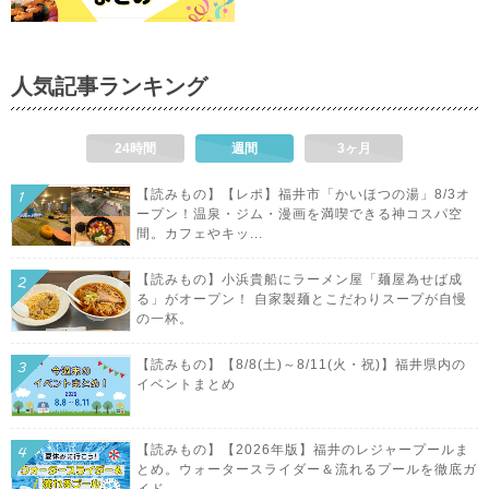
人気記事ランキング
24時間
週間
3ヶ月
【読みもの】【レポ】福井市「かいほつの湯」8/3オ
ープン！温泉・ジム・漫画を満喫できる神コスパ空
間。カフェやキッ...
【読みもの】小浜貴船にラーメン屋「麺屋為せば成
る」がオープン！ 自家製麺とこだわりスープが自慢
の一杯。
【読みもの】【8/8(土)～8/11(火・祝)】福井県内の
イベントまとめ
【読みもの】【2026年版】福井のレジャープールま
とめ。ウォータースライダー＆流れるプールを徹底ガ