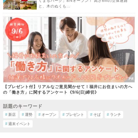
くまるパーク」8/4オープン！ 高さ6mの立体迷路
と、木のぬくも...
【プレゼント付】リアルなご意見聞かせて！福井にお住まいの方へ
の「働き方」に関するアンケート《9/6(日)締切》
話題のキーワード
#
新店
#
運勢
#
オープン
#
プレゼント
#
そば
#
ランチ
#
週末イベント