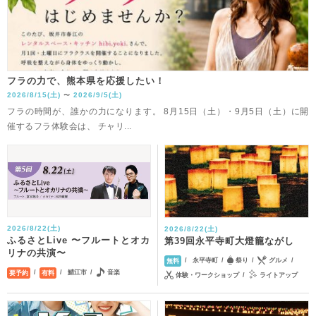
フラの力で、熊本県を応援したい！
2026/8/15(土)
2026/9/5(土)
〜
フラの時間が、誰かの力になります。 8月15日（土）・9月5日（土）に開
催するフラ体験会は、 チャリ...
2026/8/22(土)
2026/8/22(土)
ふるさとLive 〜フルートとオカ
第39回永平寺町大燈籠ながし
リナの共演〜
永平寺町
祭り
グルメ
無料
鯖江市
音楽
要予約
有料
体験・ワークショップ
ライトアップ