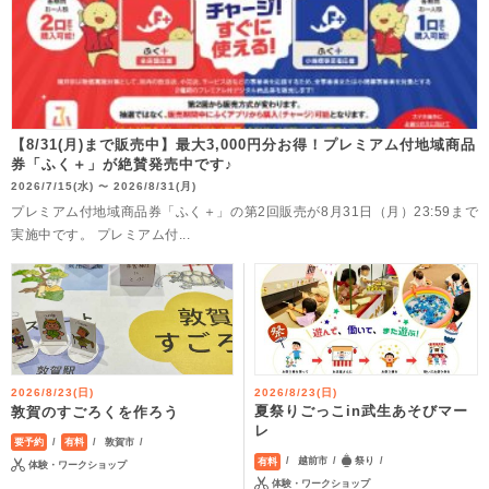
【8/31(月)まで販売中】最大3,000円分お得！プレミアム付地域商品
券「ふく＋」が絶賛発売中です♪
2026/7/15(水)
2026/8/31(月)
〜
プレミアム付地域商品券「ふく＋」の第2回販売が8月31日（月）23:59まで
実施中です。 プレミアム付...
2026/8/23(日)
2026/8/23(日)
夏祭りごっこin武生あそびマー
敦賀のすごろくを作ろう
レ
敦賀市
要予約
有料
越前市
祭り
有料
体験・ワークショップ
体験・ワークショップ