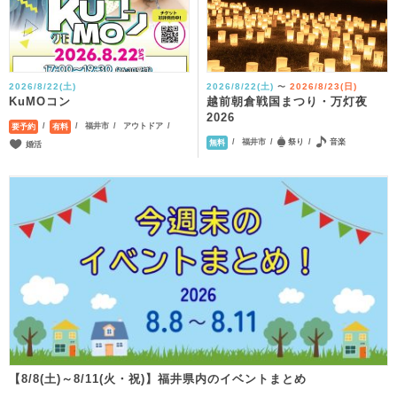
2026/8/22(土)
2026/8/22(土)
2026/8/23(日)
〜
越前朝倉戦国まつり・万灯夜
KuMOコン
2026
福井市
アウトドア
要予約
有料
福井市
祭り
音楽
無料
婚活
【8/8(土)～8/11(火・祝)】福井県内のイベントまとめ