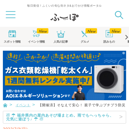
毎日発信！ふくいの旬な街ネタ&おでかけ情報ポータル
スポット
情報
イベント
情報
人気の記事
グルメ
読みもの
イベント
【開催済】そなえて安心！ 親子で学ぶプチプラ防災
☃ ☂ 福井県内の屋内あそび場まとめ。雨でもへっちゃら、
元気に遊ぼう♪ ☂ ☃
2022/7/3(日)