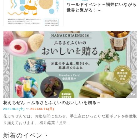
ワールドイベント～福井にいながら
世界と繋がる！～
花えちぜん ～ふるさとふくいのおいしいを贈る～
2026/8/8(土)
2026/8/16(日)
〜
花えちぜんでは、お盆期間に合わせ、手土産にぴったりな夏ギフトを多数取
り揃えております。 福井銘菓「足羽...
新着のイベント