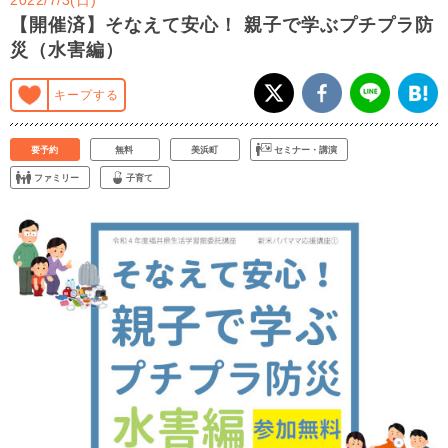
【開催済】そなえて安心！ 親子で学ぶプチプラ防
災（水害編）
キープする
要予約
無料
美浜町
セミナー・講演
ファミリー
子育て