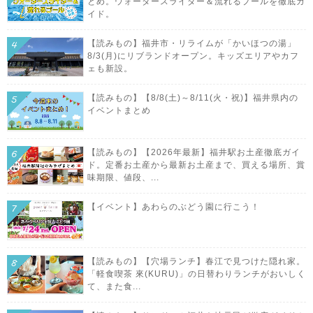
とめ。ウォータースライダー＆流れるプールを徹底ガ
イド。
【読みもの】福井市・リライムが「かいほつの湯」
8/3(月)にリブランドオープン。キッズエリアやカフ
ェも新設。
【読みもの】【8/8(土)～8/11(火・祝)】福井県内の
イベントまとめ
【読みもの】【2026年最新】福井駅お土産徹底ガイ
ド。定番お土産から最新お土産まで、買える場所、賞
味期限、値段、...
【イベント】あわらのぶどう園に行こう！
【読みもの】【穴場ランチ】春江で見つけた隠れ家。
「軽食喫茶 來(KURU)」の日替わりランチがおいしく
て、また食...