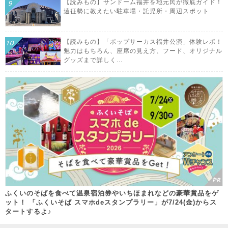
【読みもの】サンドーム福井を地元民が徹底ガイド！
遠征勢に教えたい駐車場・託児所・周辺スポット
【読みもの】「ポップサーカス福井公演」体験レポ！
魅力はもちろん、座席の見え方、フード、オリジナル
グッズまで詳しく...
ふくいのそばを食べて温泉宿泊券やいちほまれなどの豪華賞品をゲ
ット！ 「ふくいそば スマホdeスタンプラリー」が7/24(金)からス
タートするよ♪