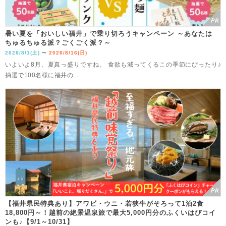
暑い夏を「おいしい福井」で乗り切ろうキャンペーン ～あなたは
ちゅるちゅる派？ごくごく派？～
2026/8/1(土)
2026/8/16(日)
〜
いよいよ8月、夏真っ盛りですね。 食欲も減ってくるこの季節にぴったり♪
抽選で100名様に福井の...
【福井県民特典あり】アワビ・ウニ・若狭牛がそろって1泊2食
18,800円～！越前の絶景温泉旅で最大5,000円分のふくいはぴコイ
ンも♪【9/1～10/31】