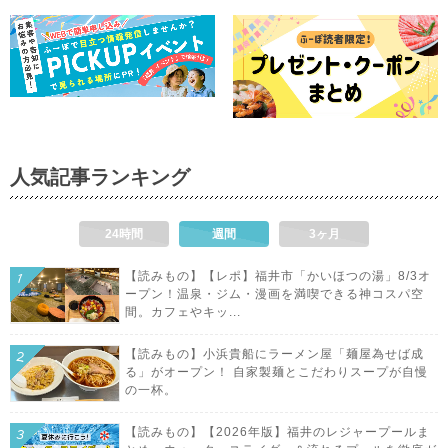
人気記事ランキング
24時間
週間
3ヶ月
【読みもの】【レポ】福井市「かいほつの湯」8/3オ
ープン！温泉・ジム・漫画を満喫できる神コスパ空
間。カフェやキッ...
【読みもの】小浜貴船にラーメン屋「麺屋為せば成
る」がオープン！ 自家製麺とこだわりスープが自慢
の一杯。
【読みもの】【2026年版】福井のレジャープールま