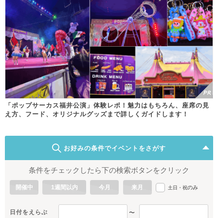
「ポップサーカス福井公演」体験レポ！魅力はもちろん、座席の見
え方、フード、オリジナルグッズまで詳しくガイドします！
お好みの条件でイベントをさがす
条件をチェックしたら下の検索ボタンをクリック
開催中
1週間以内
今月
来月
のみ
土日・祝
日付をえらぶ
〜