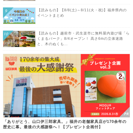
【読みもの】【8/8(土)～8/11(火・祝)】福井県内の
イベントまとめ
【読みもの】越前市・武生楽市に無料屋内遊び場「ら
くまるパーク」8/4オープン！ 高さ6mの立体迷路
と、木のぬくも...
「ありがとう、山口伊三郎家具。」福井の老舗家具店が170余年の
歴史に幕。最後の大感謝祭へ！【プレゼント企画付】