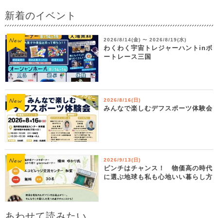
新着のイベント
2026/8/14(金)
2026/8/19(水)
〜
わくわく宇宙トレジャーハントinボ
ートレース三国
2026/8/16(日)
みんなで楽しむデフスポーツ体験会
2026/9/13(日)
ピンチはチャンス！ 物価高の時代
に選ぶ地球も私も心地いい暮らし方
あわせて読みたい