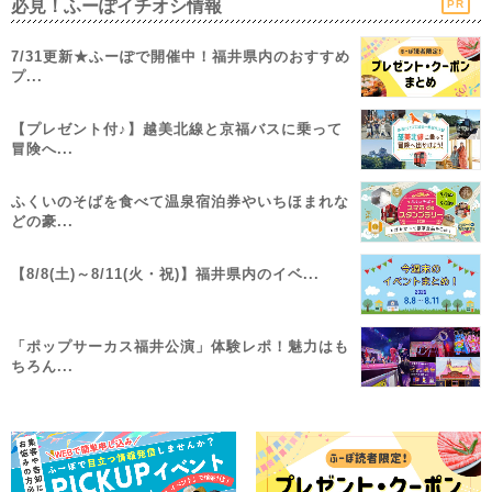
必見！ふーぽイチオシ情報
PR
7/31更新★ふーぽで開催中！福井県内のおすすめ
プ...
【プレゼント付♪】越美北線と京福バスに乗って
冒険へ...
ふくいのそばを食べて温泉宿泊券やいちほまれな
どの豪...
【8/8(土)～8/11(火・祝)】福井県内のイベ...
「ポップサーカス福井公演」体験レポ！魅力はも
ちろん...