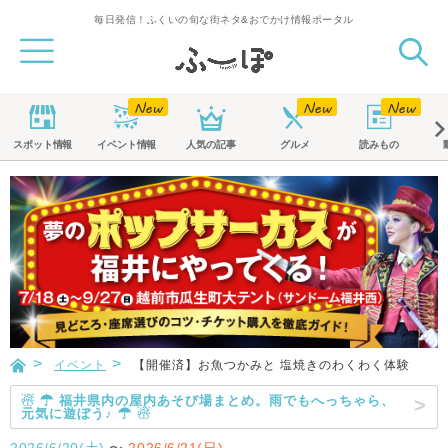
毎日発信！ふくいの旬な街ネタ&おでかけ情報ポータル
スポット
情報
イベント
情報
人気の記事
グルメ
読みもの
イベント
【開催済】お魚つかみと 塩焼きのわくわく体験
☃ ☂ 福井県内の屋内あそび場まとめ。雨でもへっちゃら、
元気に遊ぼう♪ ☂ ☃
2026/6/20(土)
〜
2026/6/21(日)