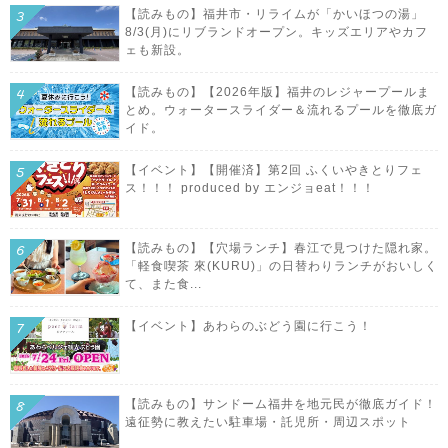
【読みもの】福井市・リライムが「かいほつの湯」
8/3(月)にリブランドオープン。キッズエリアやカフ
ェも新設。
【読みもの】【2026年版】福井のレジャープールま
とめ。ウォータースライダー＆流れるプールを徹底ガ
イド。
【イベント】【開催済】第2回 ふくいやきとりフェ
ス！！！ produced by エンジョeat！！！
【読みもの】【穴場ランチ】春江で見つけた隠れ家。
「軽食喫茶 來(KURU)」の日替わりランチがおいしく
て、また食...
【イベント】あわらのぶどう園に行こう！
【読みもの】サンドーム福井を地元民が徹底ガイド！
遠征勢に教えたい駐車場・託児所・周辺スポット