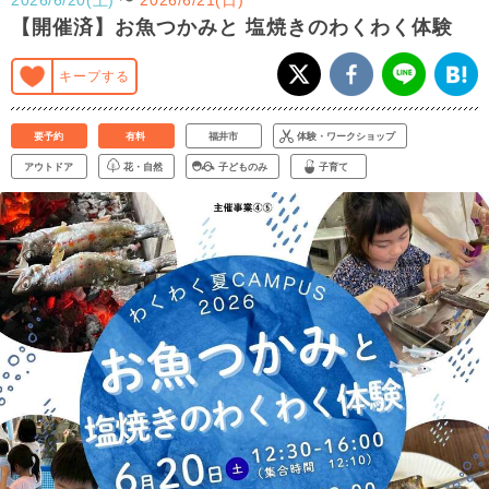
【開催済】お魚つかみと 塩焼きのわくわく体験
キープする
要予約
有料
福井市
体験・ワークショップ
アウトドア
花・自然
子どものみ
子育て