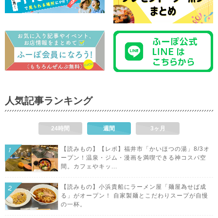
人気記事ランキング
24時間
週間
3ヶ月
【読みもの】【レポ】福井市「かいほつの湯」8/3オ
ープン！温泉・ジム・漫画を満喫できる神コスパ空
間。カフェやキッ...
【読みもの】小浜貴船にラーメン屋「麺屋為せば成
る」がオープン！ 自家製麺とこだわりスープが自慢
の一杯。