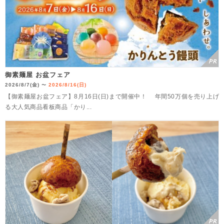
御素麺屋 お盆フェア
2026/8/7(金)
2026/8/16(日)
〜
【御素麺屋お盆フェア】8月16日(日)まで開催中！ 年間50万個を売り上げ
る大人気商品看板商品「かり...