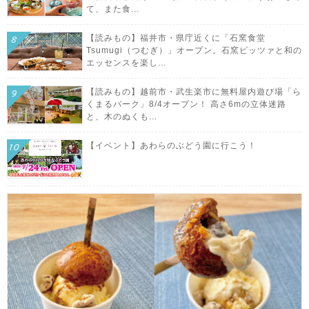
て、また食...
【読みもの】福井市・県庁近くに「石窯食堂
Tsumugi（つむぎ）」オープン。石窯ピッツァと和の
エッセンスを楽し...
【読みもの】越前市・武生楽市に無料屋内遊び場「ら
くまるパーク」8/4オープン！ 高さ6mの立体迷路
と、木のぬくも...
【イベント】あわらのぶどう園に行こう！