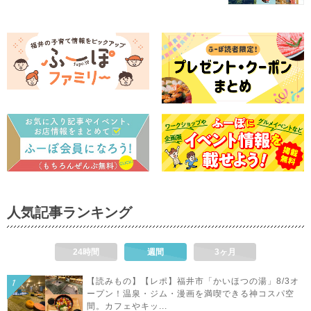
人気記事ランキング
24時間
週間
3ヶ月
【読みもの】【レポ】福井市「かいほつの湯」8/3オ
ープン！温泉・ジム・漫画を満喫できる神コスパ空
間。カフェやキッ...