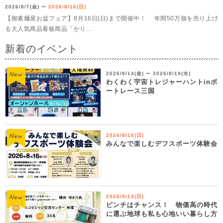
2026/8/7(金)
2026/8/16(日)
〜
【御素麺屋お盆フェア】8月16日(日)まで開催中！ 年間50万個を売り上げ
る大人気商品看板商品「かり...
新着のイベント
2026/8/14(金)
2026/8/19(水)
〜
わくわく宇宙トレジャーハントinボ
ートレース三国
2026/8/16(日)
みんなで楽しむデフスポーツ体験会
2026/9/13(日)
ピンチはチャンス！ 物価高の時代
に選ぶ地球も私も心地いい暮らし方