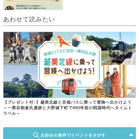
あわせて読みたい
【プレゼント付♪】越美北線と京福バスに乗って冒険へ出かけよう
～一乗谷朝倉氏遺跡と大野城下町で400年前の戦国時代へタイムト
ラベル～
お好みの条件でイベントをさがす