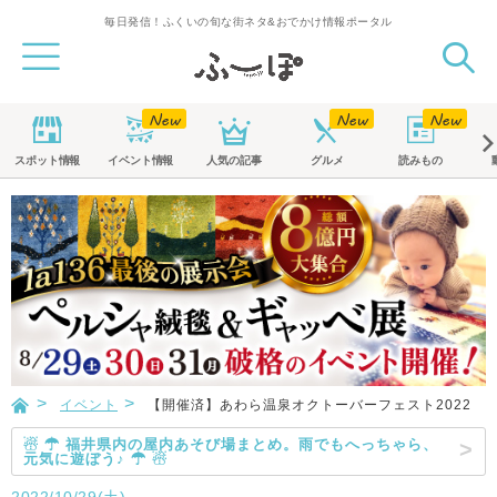
毎日発信！ふくいの旬な街ネタ&おでかけ情報ポータル
スポット
情報
イベント
情報
人気の記事
グルメ
読みもの
イベント
【開催済】あわら温泉オクトーバーフェスト2022
☃ ☂ 福井県内の屋内あそび場まとめ。雨でもへっちゃら、
元気に遊ぼう♪ ☂ ☃
2022/10/29(土)