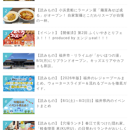
【読みもの】小浜貴船にラーメン屋「麺屋為せば成
る」がオープン！ 自家製麺とこだわりスープが自慢
の一杯。
【イベント】【開催済】第2回 ふくいやきとりフェ
ス！！！ produced by エンジョeat！！！
【読みもの】福井市・リライムが「かいほつの湯」
8/3(月)にリブランドオープン。キッズエリアやカフ
ェも新設。
【読みもの】【2026年版】福井のレジャープールま
とめ。ウォータースライダー＆流れるプールを徹底ガ
イド。
【読みもの】【8/1(土)～8/2(日)】福井県内のイベン
トまとめ
【読みもの】【穴場ランチ】春江で見つけた隠れ家。
「軽食喫茶 來(KURU)」の日替わりランチがおいしく