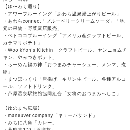
【ゆ〜わく通り】
・アワーブルーイング「あわら温泉湯上がりビール」
・あわらconnect「ブルーベリークリームソーダ」「地
元の果物・野菜露店販売」
・ベトココブルーイング「アメリカ産クラフトビール、
カラマリポテト」
・Woo kYon’s Kitchin「クラフトビール、ヤンニョムチ
キン、やみつきポテト」
・らーめん福の神「おつまみチャーシュー、メンマ、煮
卵」
・まつぼっくり「唐揚げ、キリン生ビール、各種アルコ
ール、ソフトドリンク」
・芦原温泉駅旅館協同組合「女将のおつまみへしこ」
【ゆのまち広場】
・maneuver company「キューバサンド」
・みちに八角「カレー」
・薬膳茶279「薬膳茶」