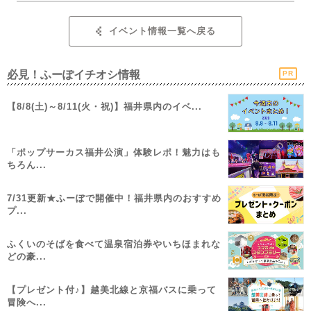
イベント情報一覧へ戻る
必見！ふーぽイチオシ情報
PR
【8/8(土)～8/11(火・祝)】福井県内のイベ...
「ポップサーカス福井公演」体験レポ！魅力はも
ちろん...
7/31更新★ふーぽで開催中！福井県内のおすすめ
プ...
ふくいのそばを食べて温泉宿泊券やいちほまれな
どの豪...
【プレゼント付♪】越美北線と京福バスに乗って
冒険へ...