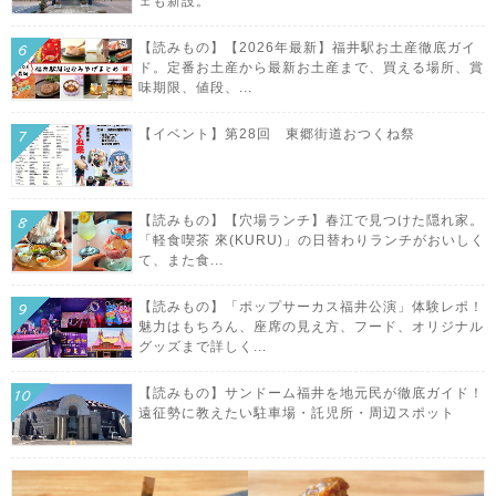
ェも新設。
【読みもの】【2026年最新】福井駅お土産徹底ガイ
ド。定番お土産から最新お土産まで、買える場所、賞
味期限、値段、...
【イベント】第28回 東郷街道おつくね祭
【読みもの】【穴場ランチ】春江で見つけた隠れ家。
「軽食喫茶 來(KURU)」の日替わりランチがおいしく
て、また食...
【読みもの】「ポップサーカス福井公演」体験レポ！
魅力はもちろん、座席の見え方、フード、オリジナル
グッズまで詳しく...
【読みもの】サンドーム福井を地元民が徹底ガイド！
遠征勢に教えたい駐車場・託児所・周辺スポット