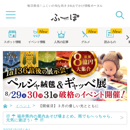
毎日発信！ふくいの旬な街ネタ&おでかけ情報ポータル
スポット
情報
イベント
情報
人気の記事
グルメ
読みもの
イベント
【開催済】３月の優しい光とともに
☃ ☂ 福井県内の屋内あそび場まとめ。雨でもへっちゃら、
元気に遊ぼう♪ ☂ ☃
2025/3/15(土)