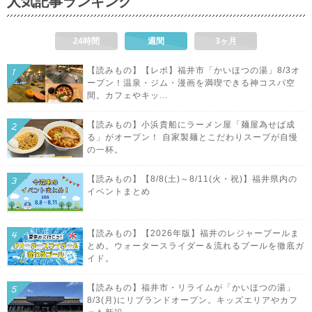
人気記事ランキング
24時間
週間
3ヶ月
【読みもの】【レポ】福井市「かいほつの湯」8/3オ
ープン！温泉・ジム・漫画を満喫できる神コスパ空
間。カフェやキッ...
【読みもの】小浜貴船にラーメン屋「麺屋為せば成
る」がオープン！ 自家製麺とこだわりスープが自慢
の一杯。
【読みもの】【8/8(土)～8/11(火・祝)】福井県内の
イベントまとめ
【読みもの】【2026年版】福井のレジャープールま
とめ。ウォータースライダー＆流れるプールを徹底ガ
イド。
【読みもの】福井市・リライムが「かいほつの湯」
8/3(月)にリブランドオープン。キッズエリアやカフ