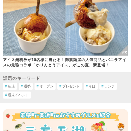
アイス無料券が10名様に当たる！御素麺屋の人気商品とバニラアイ
スの最強コラボ「かりんとうアイス」がこの夏、新登場！
話題のキーワード
#
新店
#
運勢
#
オープン
#
プレゼント
#
そば
#
ランチ
#
週末イベント