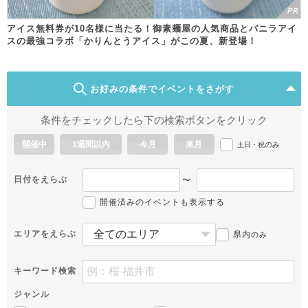
アイス無料券が10名様に当たる！御素麺屋の人気商品とバニラアイ
スの最強コラボ「かりんとうアイス」がこの夏、新登場！
お好みの条件でイベントをさがす
条件をチェックしたら下の検索ボタンをクリック
開催中
1週間以内
今月
来月
のみ
土日・祝
日付をえらぶ
〜
開催済みのイベントも表示する
エリアをえらぶ
県内
のみ
キーワード検索
ジャンル