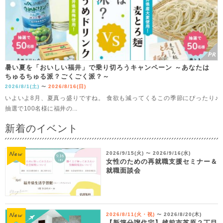
暑い夏を「おいしい福井」で乗り切ろうキャンペーン ～あなたは
ちゅるちゅる派？ごくごく派？～
2026/8/1(土)
2026/8/16(日)
〜
いよいよ8月、夏真っ盛りですね。 食欲も減ってくるこの季節にぴったり♪
抽選で100名様に福井の...
新着のイベント
2026/9/15(火)
2026/9/16(水)
〜
女性のための再就職支援セミナー＆
就職面談会
2026/8/11(火・祝)
2026/8/20(木)
〜
【新築分譲住宅】越前市芝原２丁目