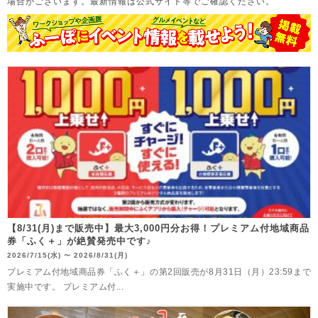
場合がございます。
最新情報は公式サイト等でご確認ください。
【8/31(月)まで販売中】最大3,000円分お得！プレミアム付地域商品
券「ふく＋」が絶賛発売中です♪
2026/7/15(水)
2026/8/31(月)
〜
プレミアム付地域商品券「ふく＋」の第2回販売が8月31日（月）23:59まで
実施中です。 プレミアム付...