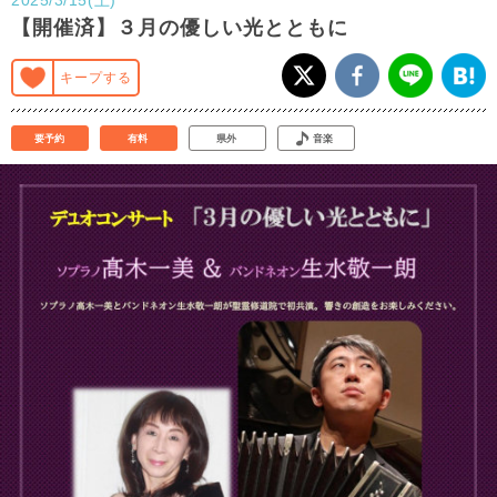
【開催済】３月の優しい光とともに
キープする
要予約
有料
県外
音楽