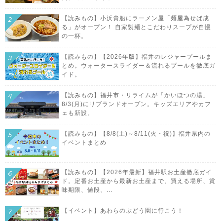
【読みもの】小浜貴船にラーメン屋「麺屋為せば成
る」がオープン！ 自家製麺とこだわりスープが自慢
の一杯。
【読みもの】【2026年版】福井のレジャープールま
とめ。ウォータースライダー＆流れるプールを徹底ガ
イド。
【読みもの】福井市・リライムが「かいほつの湯」
8/3(月)にリブランドオープン。キッズエリアやカフ
ェも新設。
【読みもの】【8/8(土)～8/11(火・祝)】福井県内の
イベントまとめ
【読みもの】【2026年最新】福井駅お土産徹底ガイ
ド。定番お土産から最新お土産まで、買える場所、賞
味期限、値段、...
【イベント】あわらのぶどう園に行こう！