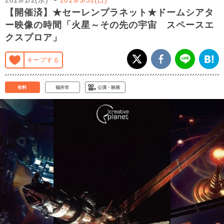
【開催済】★セーレンプラネット★ドームシアタ
ー映像の時間「火星～その先の宇宙 スペースエ
クスプロア」
キープする
有料
福井市
公演・映画