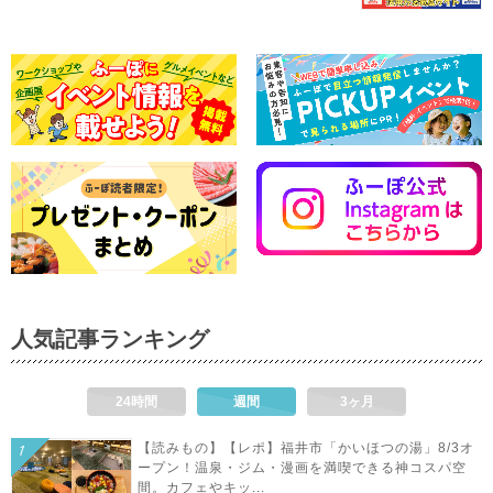
人気記事ランキング
24時間
週間
3ヶ月
【読みもの】【レポ】福井市「かいほつの湯」8/3オ
ープン！温泉・ジム・漫画を満喫できる神コスパ空
間。カフェやキッ...