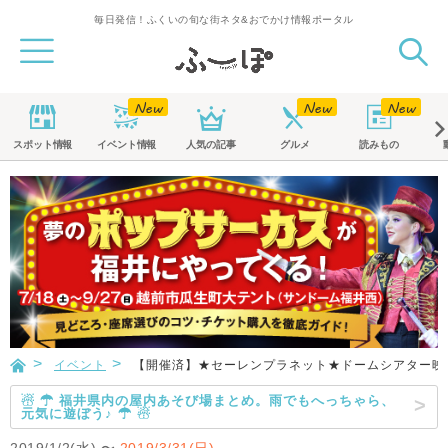
毎日発信！ふくいの旬な街ネタ&おでかけ情報ポータル
スポット
情報
イベント
情報
人気の記事
グルメ
読みもの
イベント
【開催済】★セーレンプラネット★ドームシアター映
☃ ☂ 福井県内の屋内あそび場まとめ。雨でもへっちゃら、
元気に遊ぼう♪ ☂ ☃
2019/1/2(水)
〜
2019/3/31(日)