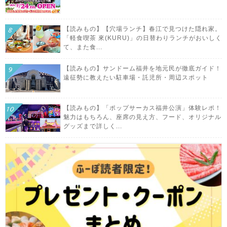
【読みもの】【穴場ランチ】春江で見つけた隠れ家。
「軽食喫茶 來(KURU)」の日替わりランチがおいしく
て、また食...
【読みもの】サンドーム福井を地元民が徹底ガイド！
遠征勢に教えたい駐車場・託児所・周辺スポット
【読みもの】「ポップサーカス福井公演」体験レポ！
魅力はもちろん、座席の見え方、フード、オリジナル
グッズまで詳しく...