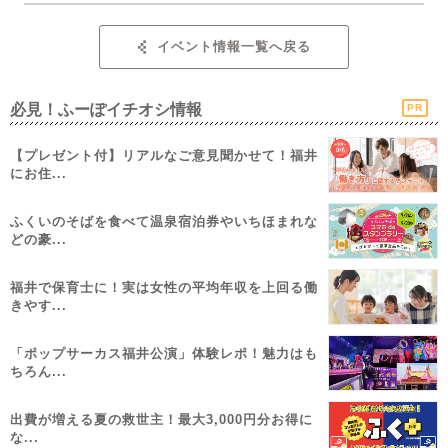
イベント情報一覧へ戻る
必見！ふーぽイチオシ情報
PR
【プレゼント付】リアルなご意見聞かせて！福井
にお住...
ふくいのそばを食べて温泉宿泊券やいちほまれな
どの豪...
福井で保育士に！実は女性の平均年収を上回る働
きやす...
「ポップサーカス福井公演」体験レポ！魅力はも
ちろん...
出費が増える夏の救世主！最大3,000円分お得に
な...