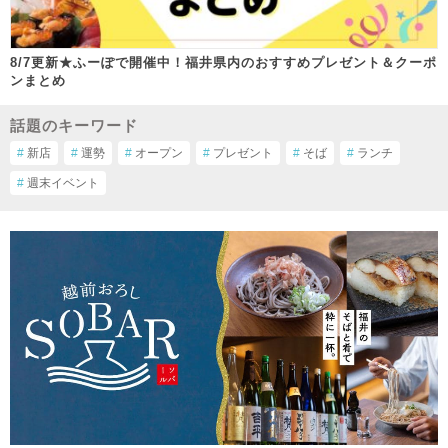
8/7更新★ふーぽで開催中！福井県内のおすすめプレゼント＆クーポ
ンまとめ
話題のキーワード
#
新店
#
運勢
#
オープン
#
プレゼント
#
そば
#
ランチ
#
週末イベント