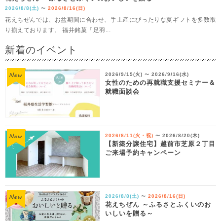
2026/8/8(土)
2026/8/16(日)
〜
花えちぜんでは、お盆期間に合わせ、手土産にぴったりな夏ギフトを多数取
り揃えております。 福井銘菓「足羽...
新着のイベント
2026/9/15(火)
2026/9/16(水)
〜
女性のための再就職支援セミナー＆
就職面談会
2026/8/11(火・祝)
2026/8/20(木)
〜
【新築分譲住宅】越前市芝原２丁目
ご来場予約キャンペーン
2026/8/8(土)
2026/8/16(日)
〜
花えちぜん ～ふるさとふくいのお
いしいを贈る～