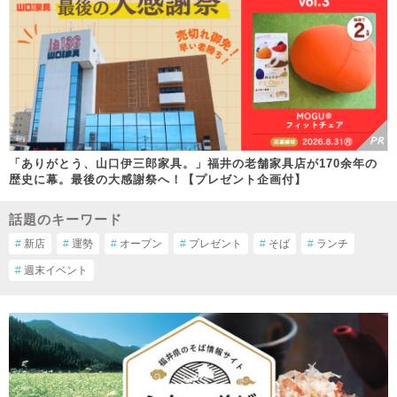
「ありがとう、山口伊三郎家具。」福井の老舗家具店が170余年の
歴史に幕。最後の大感謝祭へ！【プレゼント企画付】
話題のキーワード
#
新店
#
運勢
#
オープン
#
プレゼント
#
そば
#
ランチ
#
週末イベント