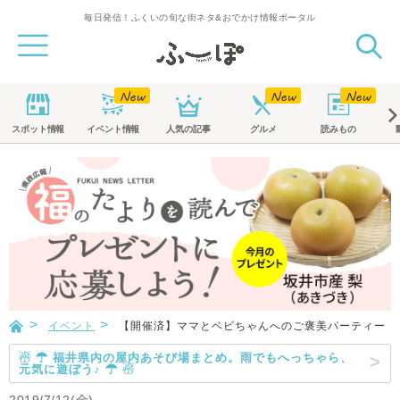
毎日発信！ふくいの旬な街ネタ&おでかけ情報ポータル
スポット
情報
イベント
情報
人気の記事
グルメ
読みもの
イベント
【開催済】ママとベビちゃんへのご褒美パーティー
☃ ☂ 福井県内の屋内あそび場まとめ。雨でもへっちゃら、
元気に遊ぼう♪ ☂ ☃
2019/7/12(金)