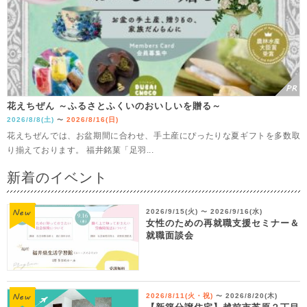
花えちぜん ～ふるさとふくいのおいしいを贈る～
2026/8/8(土)
2026/8/16(日)
〜
花えちぜんでは、お盆期間に合わせ、手土産にぴったりな夏ギフトを多数取
り揃えております。 福井銘菓「足羽...
新着のイベント
2026/9/15(火)
2026/9/16(水)
〜
女性のための再就職支援セミナー＆
就職面談会
2026/8/11(火・祝)
2026/8/20(木)
〜