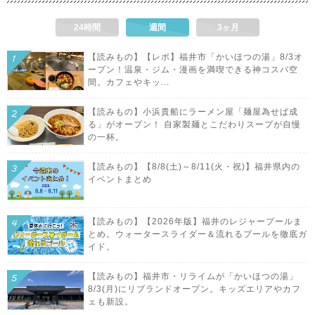
24時間
週間
3ヶ月
【読みもの】【レポ】福井市「かいほつの湯」8/3オ
ープン！温泉・ジム・漫画を満喫できる神コスパ空
間。カフェやキッ...
【読みもの】小浜貴船にラーメン屋「麺屋為せば成
る」がオープン！ 自家製麺とこだわりスープが自慢
の一杯。
【読みもの】【8/8(土)～8/11(火・祝)】福井県内の
イベントまとめ
【読みもの】【2026年版】福井のレジャープールま
とめ。ウォータースライダー＆流れるプールを徹底ガ
イド。
【読みもの】福井市・リライムが「かいほつの湯」
8/3(月)にリブランドオープン。キッズエリアやカフ
ェも新設。