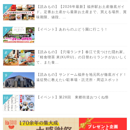
【読みもの】【2026年最新】福井駅お土産徹底ガイ
ド。定番お土産から最新お土産まで、買える場所、賞
味期限、値段、...
【イベント】あわらのぶどう園に行こう！
【読みもの】【穴場ランチ】春江で見つけた隠れ家。
「軽食喫茶 來(KURU)」の日替わりランチがおいしく
て、また食...
【読みもの】サンドーム福井を地元民が徹底ガイド！
遠征勢に教えたい駐車場・託児所・周辺スポット
【イベント】第28回 東郷街道おつくね祭