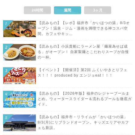
24時間
週間
3ヶ月
【読みもの】【レポ】福井市「かいほつの湯」8/3オ
ープン！温泉・ジム・漫画を満喫できる神コスパ空
間。カフェやキッ...
【読みもの】小浜貴船にラーメン屋「麺屋為せば成
る」がオープン！ 自家製麺とこだわりスープが自慢
の一杯。
【イベント】【開催済】第2回 ふくいやきとりフェ
ス！！！ produced by エンジョeat！！！
【読みもの】【2026年版】福井のレジャープールま
とめ。ウォータースライダー＆流れるプールを徹底ガ
イド。
【読みもの】福井市・リライムが「かいほつの湯」
8/3(月)にリブランドオープン。キッズエリアやカフ
ェも新設。