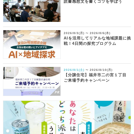
読書感想文を書くコツを学ぼう
2026/8/3(月)
2026/8/6(木)
〜
AIを活用してリアルな地域課題に挑
戦！4日間の探究プログラム
2026/8/1(土)
2026/8/10(月)
〜
【分譲住宅】福井市二の宮１丁目
ご来場予約キャンペーン