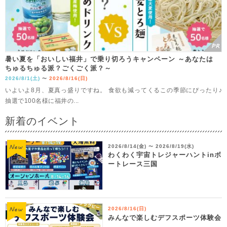
暑い夏を「おいしい福井」で乗り切ろうキャンペーン ～あなたは
ちゅるちゅる派？ごくごく派？～
2026/8/1(土)
2026/8/16(日)
〜
いよいよ8月、夏真っ盛りですね。 食欲も減ってくるこの季節にぴったり♪
抽選で100名様に福井の...
新着のイベント
2026/8/14(金)
2026/8/19(水)
〜
わくわく宇宙トレジャーハントinボ
ートレース三国
2026/8/16(日)
みんなで楽しむデフスポーツ体験会