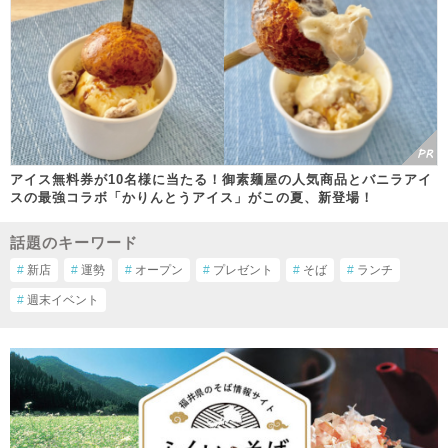
アイス無料券が10名様に当たる！御素麺屋の人気商品とバニラアイ
スの最強コラボ「かりんとうアイス」がこの夏、新登場！
話題のキーワード
#
新店
#
運勢
#
オープン
#
プレゼント
#
そば
#
ランチ
#
週末イベント