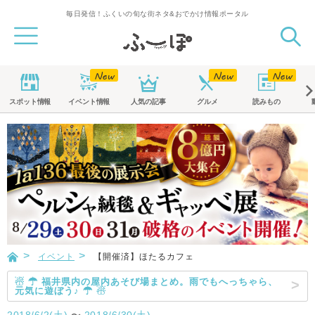
毎日発信！ふくいの旬な街ネタ&おでかけ情報ポータル
スポット
情報
イベント
情報
人気の記事
グルメ
読みもの
イベント
【開催済】ほたるカフェ
☃ ☂ 福井県内の屋内あそび場まとめ。雨でもへっちゃら、
元気に遊ぼう♪ ☂ ☃
2018/6/2(土)
〜
2018/6/30(土)