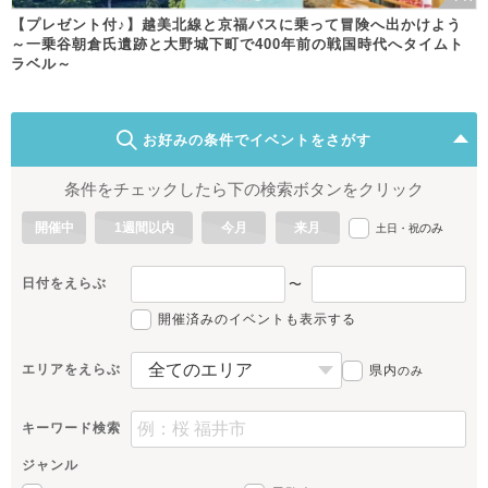
【プレゼント付♪】越美北線と京福バスに乗って冒険へ出かけよう
～一乗谷朝倉氏遺跡と大野城下町で400年前の戦国時代へタイムト
ラベル～
お好みの条件でイベントをさがす
条件をチェックしたら下の検索ボタンをクリック
開催中
1週間以内
今月
来月
のみ
土日・祝
日付をえらぶ
〜
開催済みのイベントも表示する
エリアをえらぶ
県内
のみ
キーワード検索
ジャンル