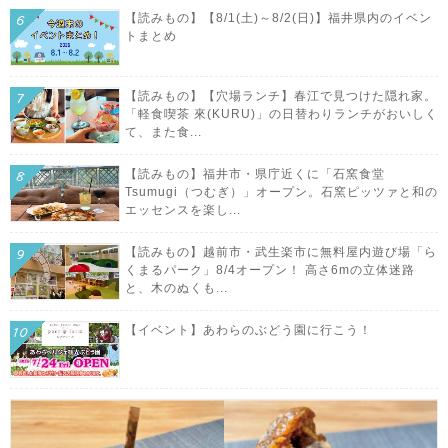
【読みもの】【8/1(土)～8/2(日)】福井県内のイベン
トまとめ
【読みもの】【穴場ランチ】春江で見つけた隠れ家。
「軽食喫茶 來(KURU)」の日替わりランチがおいしく
て、また食...
【読みもの】福井市・県庁近くに「石窯食堂
Tsumugi（つむぎ）」オープン。石窯ピッツァと和の
エッセンスを楽し...
【読みもの】越前市・武生楽市に無料屋内遊び場「ら
くまるパーク」8/4オープン！ 高さ6mの立体迷路
と、木のぬくも...
【イベント】あわらのぶどう園に行こう！