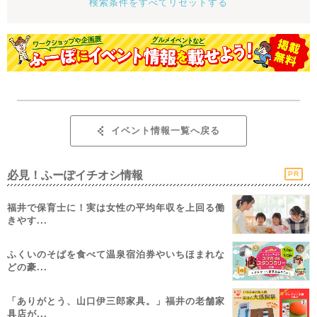
検索条件をすべてリセットする
イベント情報一覧へ戻る
必見！ふーぽイチオシ情報
PR
福井で保育士に！実は女性の平均年収を上回る働
きやす...
ふくいのそばを食べて温泉宿泊券やいちほまれな
どの豪...
「ありがとう、山口伊三郎家具。」福井の老舗家
具店が...