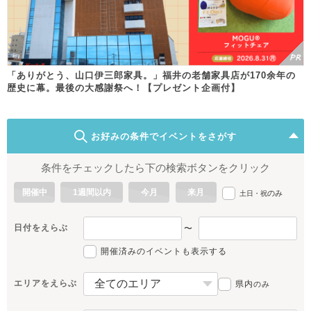
「ありがとう、山口伊三郎家具。」福井の老舗家具店が170余年の
歴史に幕。最後の大感謝祭へ！【プレゼント企画付】
お好みの条件でイベントをさがす
条件をチェックしたら下の検索ボタンをクリック
開催中
1週間以内
今月
来月
のみ
土日・祝
日付をえらぶ
〜
開催済みのイベントも表示する
エリアをえらぶ
県内
のみ