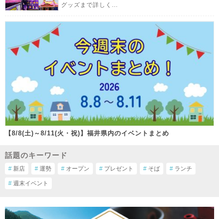
グッズまで詳しく...
【8/8(土)～8/11(火・祝)】福井県内のイベントまとめ
話題のキーワード
#
新店
#
運勢
#
オープン
#
プレゼント
#
そば
#
ランチ
#
週末イベント