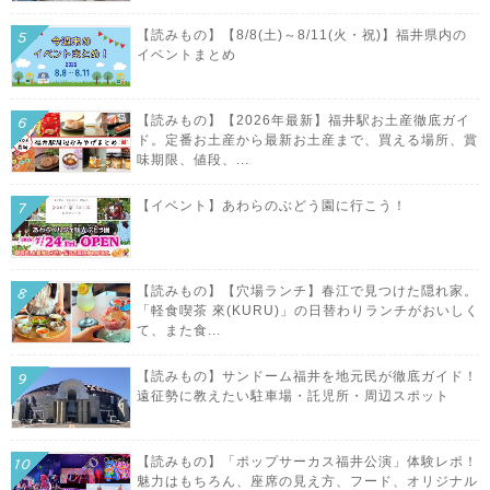
【読みもの】【8/8(土)～8/11(火・祝)】福井県内の
イベントまとめ
【読みもの】【2026年最新】福井駅お土産徹底ガイ
ド。定番お土産から最新お土産まで、買える場所、賞
味期限、値段、...
【イベント】あわらのぶどう園に行こう！
【読みもの】【穴場ランチ】春江で見つけた隠れ家。
「軽食喫茶 來(KURU)」の日替わりランチがおいしく
て、また食...
【読みもの】サンドーム福井を地元民が徹底ガイド！
遠征勢に教えたい駐車場・託児所・周辺スポット
【読みもの】「ポップサーカス福井公演」体験レポ！
魅力はもちろん、座席の見え方、フード、オリジナル