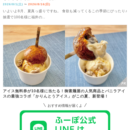
2026/8/1(土)
2026/8/16(日)
〜
いよいよ8月、夏真っ盛りですね。 食欲も減ってくるこの季節にぴったり♪
抽選で100名様に福井の...
アイス無料券が10名様に当たる！御素麺屋の人気商品とバニラアイ
スの最強コラボ「かりんとうアイス」がこの夏、新登場！
おすすめ情報が届くよ