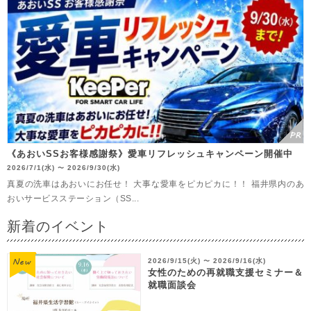
《あおいSSお客様感謝祭》愛車リフレッシュキャンペーン開催中
2026/7/1(水)
2026/9/30(水)
〜
真夏の洗車はあおいにお任せ！ 大事な愛車をピカピカに！！ 福井県内のあ
おいサービスステーション（SS...
新着のイベント
2026/9/15(火)
2026/9/16(水)
〜
女性のための再就職支援セミナー＆
就職面談会