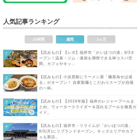
人気記事ランキング
24時間
週間
3ヶ月
【読みもの】【レポ】福井市「かいほつの湯」8/3オ
ープン！温泉・ジム・漫画を満喫できる神コスパ空
間。カフェやキッ...
【読みもの】小浜貴船にラーメン屋「麺屋為せば成
る」がオープン！ 自家製麺とこだわりスープが自慢
の一杯。
【読みもの】【2026年版】福井のレジャープールま
とめ。ウォータースライダー＆流れるプールを徹底ガ
イド。
【読みもの】福井市・リライムが「かいほつの湯」
8/3(月)にリブランドオープン。キッズエリアやカフ
ェも新設。