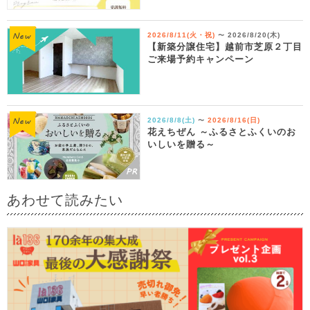
2026/8/11(火・祝)
2026/8/20(木)
〜
【新築分譲住宅】越前市芝原２丁目
ご来場予約キャンペーン
2026/8/8(土)
2026/8/16(日)
〜
花えちぜん ～ふるさとふくいのお
いしいを贈る～
あわせて読みたい