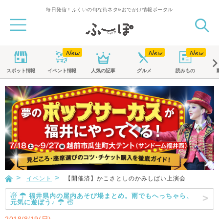
毎日発信！ふくいの旬な街ネタ&おでかけ情報ポータル
スポット
情報
イベント
情報
人気の記事
グルメ
読みもの
イベント
【開催済】かこさとしのかみしばい上演会
☃ ☂ 福井県内の屋内あそび場まとめ。雨でもへっちゃら、
元気に遊ぼう♪ ☂ ☃
2018/8/19(日)