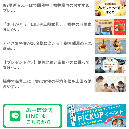
8/7更新★ふーぽで開催中！福井県内のおすすめ
プレ...
「ありがとう、山口伊三郎家具。」福井の老舗家
具店が...
アイス無料券が10名様に当たる！御素麺屋の人気
商品...
【プレゼント付♪】越美北線と京福バスに乗って
冒険へ...
福井で保育士に！実は女性の平均年収を上回る働
きやす...