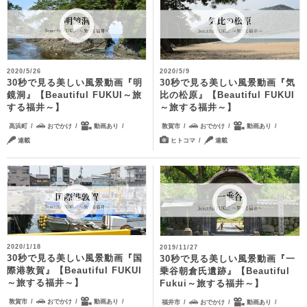
2020/5/26
2020/5/9
30秒で見る美しい風景動画『明
30秒で見る美しい風景動画『気
鏡洞』【Beautiful FUKUI～旅
比の松原』【Beautiful FUKUI
する福井～】
～旅する福井～】
高浜町
おでかけ
動画あり
敦賀市
おでかけ
動画あり
連載
ヒトコマ
連載
2020/1/18
2019/11/27
30秒で見る美しい風景動画『国
30秒で見る美しい風景動画『一
際港敦賀』【Beautiful FUKUI
乗谷朝倉氏遺跡』【Beautiful
～旅する福井～】
Fukui～旅する福井～】
敦賀市
おでかけ
動画あり
福井市
おでかけ
動画あり