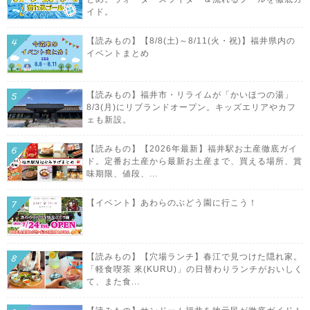
イド。
【読みもの】【8/8(土)～8/11(火・祝)】福井県内の
イベントまとめ
【読みもの】福井市・リライムが「かいほつの湯」
8/3(月)にリブランドオープン。キッズエリアやカフ
ェも新設。
【読みもの】【2026年最新】福井駅お土産徹底ガイ
ド。定番お土産から最新お土産まで、買える場所、賞
味期限、値段、...
【イベント】あわらのぶどう園に行こう！
【読みもの】【穴場ランチ】春江で見つけた隠れ家。
「軽食喫茶 來(KURU)」の日替わりランチがおいしく
て、また食...