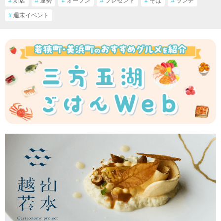
#
新店
#
運勢
#
オープン
#
プレゼント
#
そば
#
ランチ
#
週末イベント