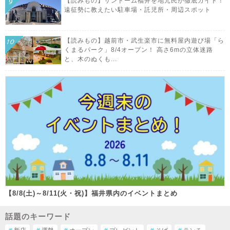
【読みもの】サンドーム福井を地元民が徹底ガイド！
遠征勢に教えたい駐車場・託児所・周辺スポット
【読みもの】越前市・武生楽市に無料屋内遊び場「ら
くまるパーク」8/4オープン！ 高さ6mの立体迷路
と、木のぬくも...
【8/8(土)～8/11(火・祝)】福井県内のイベントまとめ
話題のキーワード