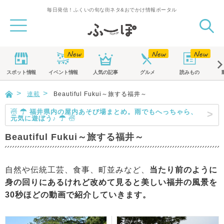
毎日発信！ふくいの旬な街ネタ&おでかけ情報ポータル
スポット
情報
イベント
情報
人気の記事
グルメ
読みもの
連載
Beautiful Fukui～旅する福井～
☃ ☂ 福井県内の屋内あそび場まとめ。雨でもへっちゃら、
元気に遊ぼう♪ ☂ ☃
Beautiful Fukui～旅する福井～
自然や伝統工芸、食事、町並みなど、
当たり前のように
身の回りにあるけれど改めて見ると美しい福井の風景を
30秒ほどの動画で紹介していきます。