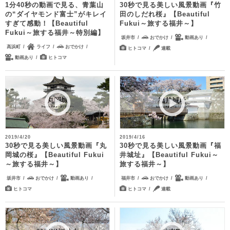
1分40秒の動画で見る、青葉山
30秒で見る美しい風景動画『竹
の“ダイヤモンド富士”がキレイ
田のしだれ桜』【Beautiful
すぎて感動！【Beautiful
Fukui～旅する福井～】
Fukui～旅する福井～特別編】
坂井市
おでかけ
動画あり
高浜町
ライフ
おでかけ
ヒトコマ
連載
動画あり
ヒトコマ
2019/4/20
2019/4/16
30秒で見る美しい風景動画『丸
30秒で見る美しい風景動画『福
岡城の桜』【Beautiful Fukui
井城址』【Beautiful Fukui～
～旅する福井～】
旅する福井～】
坂井市
おでかけ
動画あり
福井市
おでかけ
動画あり
ヒトコマ
ヒトコマ
連載