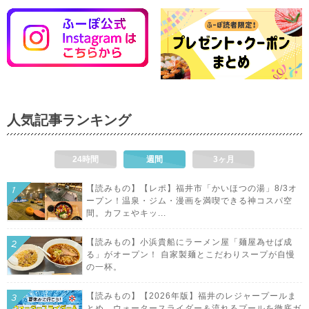
人気記事ランキング
24時間
週間
3ヶ月
【読みもの】【レポ】福井市「かいほつの湯」8/3オ
ープン！温泉・ジム・漫画を満喫できる神コスパ空
間。カフェやキッ...
【読みもの】小浜貴船にラーメン屋「麺屋為せば成
る」がオープン！ 自家製麺とこだわりスープが自慢
の一杯。
【読みもの】【2026年版】福井のレジャープールま
とめ。ウォータースライダー＆流れるプールを徹底ガ