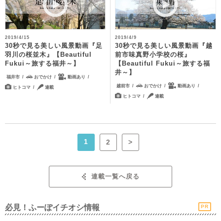
2019/4/15
2019/4/9
30秒で見る美しい風景動画『足
30秒で見る美しい風景動画『越
羽川の桜並木』【Beautiful
前市味真野小学校の桜』
Fukui～旅する福井～】
【Beautiful Fukui～旅する福
井～】
福井市
おでかけ
動画あり
越前市
おでかけ
動画あり
ヒトコマ
連載
ヒトコマ
連載
1
2
>
連載一覧へ戻る
必見！ふーぽイチオシ情報
PR