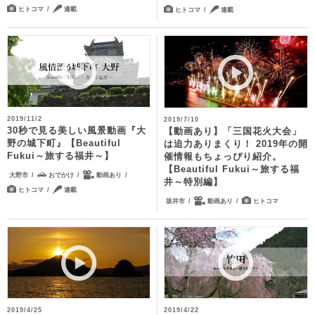
ヒトコマ
連載
ヒトコマ
連載
2019/11/2
2019/7/10
30秒で見る美しい風景動画『大
【動画あり】「三国花火大会」
野の城下町』【Beautiful
は迫力ありまくり！ 2019年の開
Fukui～旅する福井～】
催情報もちょっぴり紹介。
【Beautiful Fukui～旅する福
大野市
おでかけ
動画あり
井～特別編】
ヒトコマ
連載
坂井市
動画あり
ヒトコマ
2019/4/25
2019/4/22