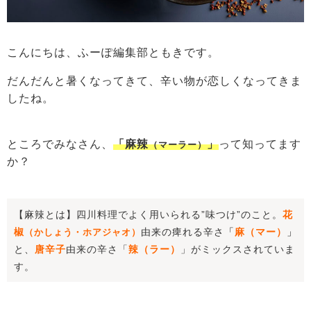
こんにちは、ふーぽ編集部ともきです。
だんだんと暑くなってきて、辛い物が恋しくなってきま
したね。
ところでみなさん、
「麻辣
」
って知ってます
（マーラー）
か？
【麻辣とは】四川料理でよく用いられる”味つけ
”のこと。
花
椒
由来の痺れる辛さ
「
麻（マー）
」
（かしょう・ホアジャオ）
と、
唐辛子
由来の辛さ「
辣（ラー）
」がミックスされていま
す。