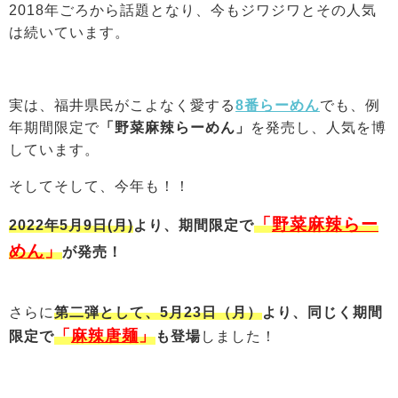
2018年ごろから話題となり、今もジワジワとその人気
は続いています。
実は、福井県民がこよなく愛する
8番らーめん
でも、例
年期間限定で
「野菜麻辣らーめん」
を発売し、人気を博
しています。
そしてそして、今年も！！
「
野菜麻辣らー
2022年5
月9日(月)
より、期間限定で
めん
」
が発売！
さらに
第二弾として、5月23日（月）
より、同じく期間
「
麻辣唐麺
」
限定で
も登場
しました！