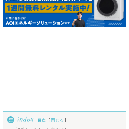
index
[
]
閉じる
目次