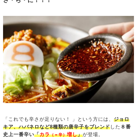
さ・ら・に！！！
「これでも辛さが足りない！ 」という方には、
ジョロ
キア、ハバネロなど8種類の唐辛子をブレンド
した
８番
史上一番辛い
「
カラ
増し
」
が登場。
（＝辛）