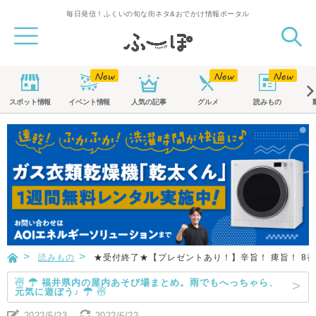
毎日発信！ふくいの旬な街ネタ&おでかけ情報ポータル
スポット
情報
イベント
情報
人気の記事
グルメ
読みもの
読みもの
★受付終了★【プレゼントあり！】辛旨！ 痺旨！ 8
☃ ☂ 福井県内の屋内あそび場まとめ。雨でもへっちゃら、
元気に遊ぼう♪ ☂ ☃
2022/5/23
2022/6/22