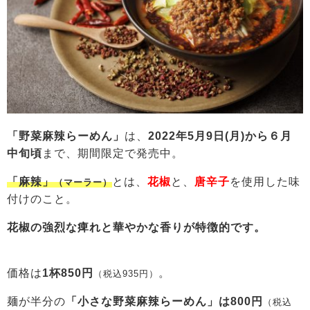
「野菜麻辣らーめん」
は、
2022年5月9日(月)から６月
中旬頃
まで、期間限定で発売中。
「麻辣」
とは、
花椒
と、
唐辛子
を使用した味
（マーラー）
付けのこと。
花椒の強烈な痺れと華やかな香りが特徴的です。
価格は
1杯850円
。
（税込935円）
麺が半分の
「小さな野菜麻辣らーめん」は800円
（税込