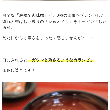
旨辛な
「麻辣辛肉味噌」
と、3種の山椒をブレンドした
痺れと香ばしい香りの「麻辣オイル」をトッピングした
唐麺。
見た目からは辛さをまったく感じませんが・・・
口に入れると
「ガツンと刺さるようなカラシビ」
！
まさに旨辛です！