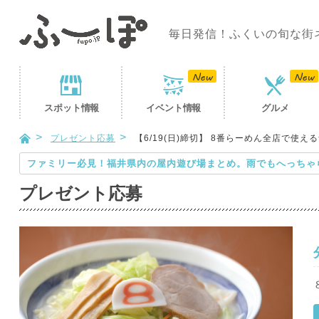
毎日発信！ふくいの旬な街
スポット
情報
イベント
情報
グルメ
プレゼント応募
【6/19(日)締切】 8番らーめん全店で使え
ファミリー必見！福井県内の屋内遊び場まとめ。雨でもへっちゃ
プレゼント応募