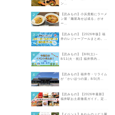
ン...
【読みもの】小浜貴船にラーメ
ン屋「麺屋為せば成る」がオ
ー...
【読みもの】【2026年版】福
井のレジャープールまとめ。...
【読みもの】【8/8(土)～
8/11(火・祝)】福井県内...
【読みもの】福井市・リライム
が「かいほつの湯」8/3(月...
【読みもの】【2026年最新】
福井駅お土産徹底ガイド。定...
【イベント】あわらのぶどう園