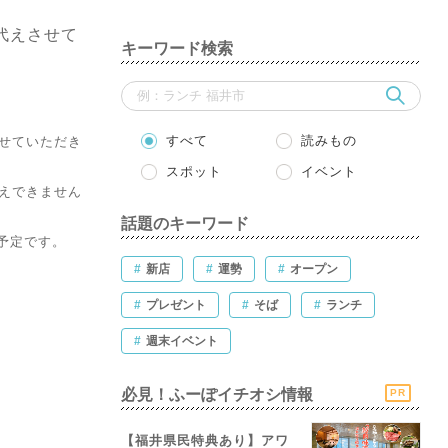
代えさせて
キーワード検索
すべて
読みもの
せていただき
スポット
イベント
えできません
話題のキーワード
予定です。
#
新店
#
運勢
#
オープン
#
プレゼント
#
そば
#
ランチ
#
週末イベント
必見！ふーぽイチオシ情報
PR
【福井県民特典あり】アワ