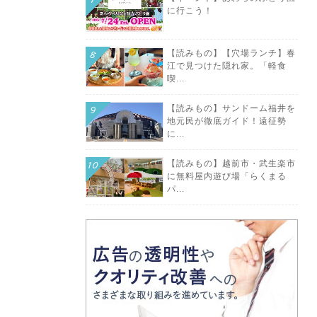
に行こう！
【読みもの】【穴場ランチ】春
江で見つけた隠れ家。「軽食
喫...
【読みもの】サンドーム福井を
地元民が徹底ガイド！遠征勢
に...
【読みもの】越前市・武生楽市
に無料屋内遊び場「らくまる
パ...