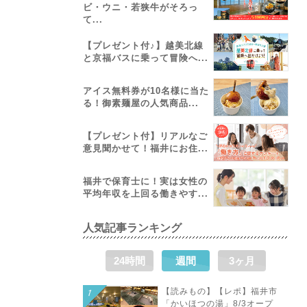
ビ・ウニ・若狭牛がそろっ
て...
【プレゼント付♪】越美北線
と京福バスに乗って冒険へ...
アイス無料券が10名様に当た
る！御素麺屋の人気商品...
【プレゼント付】リアルなご
意見聞かせて！福井にお住...
福井で保育士に！実は女性の
平均年収を上回る働きやす...
人気記事ランキング
24時間
週間
3ヶ月
【読みもの】【レポ】福井市
「かいほつの湯」8/3オープ