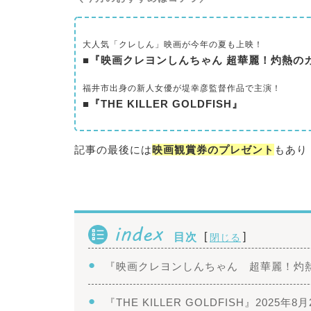
大人気「クレしん」映画が今年の夏も上映！
■『映画クレヨンしんちゃん 超華麗！灼熱の
福井市出身の新人女優が堤幸彦監督作品で主演！
■『THE KILLER GOLDFISH』
記事の最後には
映画観賞券のプレゼント
もあり
index
[
]
目次
閉じる
『映画クレヨンしんちゃん 超華麗！灼熱の
『THE KILLER GOLDFISH』2025年8