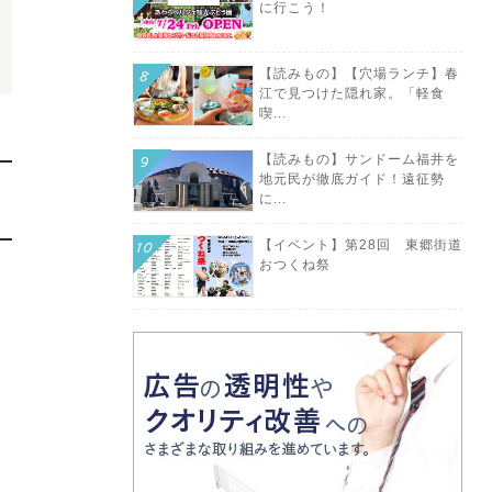
に行こう！
【読みもの】【穴場ランチ】春
江で見つけた隠れ家。「軽食
喫...
【読みもの】サンドーム福井を
地元民が徹底ガイド！遠征勢
に...
【イベント】第28回 東郷街道
おつくね祭