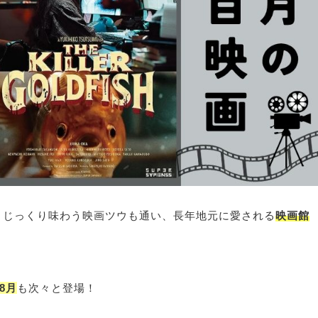
、じっくり味わう映画ツウも通い、長年地元に愛される
映画館
年8月
も次々と登場！