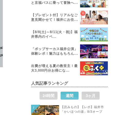
と京福バスに乗って冒険へ...
【プレゼント付】リアルなご
意見聞かせて！福井にお住...
【8/8(土)～8/11(火・祝)】福
井県内のイベ...
「ポップサーカス福井公演」
体験レポ！魅力はもちろん...
出費が増える夏の救世主！最
大3,000円分お得にな...
人気記事ランキング
24時間
週間
3ヶ月
【読みもの】【レポ】福井市
「かいほつの湯」8/3オープ