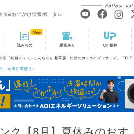
Follow us!
ネタ&おでかけ情報ポータル
読みもの
動画あり
UP 福井
『映画クレヨンしんちゃん 超華麗！灼熱のカスカベダンサーズ』『THE KILL
ら、元気に遊ぼう♪
ンク【8月】夏休みのおす