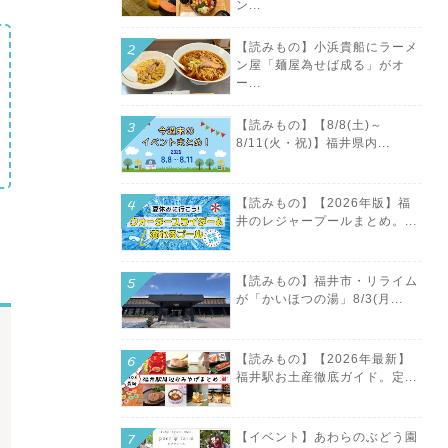
ン...
【読みもの】小浜貴船にラーメ
ン屋「麺屋為せば成る」がオ
ー...
【読みもの】【8/8(土)～
8/11(火・祝)】福井県内...
【読みもの】【2026年版】福
井のレジャープールまとめ。...
【読みもの】福井市・リライム
が「かいほつの湯」8/3(月...
【読みもの】【2026年最新】
福井駅お土産徹底ガイド。定...
【イベント】あわらのぶどう園