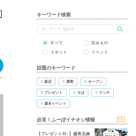
灼
キーワード検索
すべて
読みもの
スポット
イベント
話題のキーワード
#
新店
#
運勢
#
オープン
#
プレゼント
#
そば
#
ランチ
#
週末イベント
必見！ふーぽイチオシ情報
PR
【プレゼント付♪】越美北線