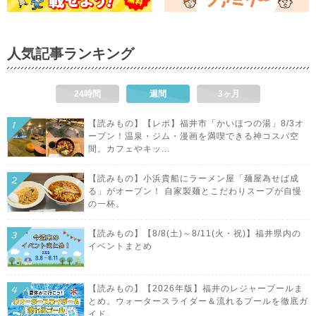
人気記事ランキング
24時間
週間
3ヶ月
【読みもの】【レポ】福井市「かいほつの湯」8/3オ
ープン！温泉・ジム・漫画を満喫できる神コスパ空
間。カフェやキッ...
【読みもの】小浜貴船にラーメン屋「麺屋為せば成
る」がオープン！ 自家製麺とこだわりスープが自慢
の一杯。
【読みもの】【8/8(土)～8/11(火・祝)】福井県内の
イベントまとめ
【読みもの】【2026年版】福井のレジャープールま
とめ。ウォータースライダー＆流れるプールを徹底ガ
イド。