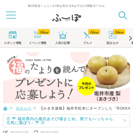
毎日発信！ふくいの旬な街ネタ&おでかけ情報ポータル
スポット
情報
イベント
情報
人気の記事
グルメ
読みもの
読みもの
【かき氷速報】福井市松本にオープンした「ROKKA
☃ ☂ 福井県内の屋内あそび場まとめ。雨でもへっちゃら、
元気に遊ぼう♪ ☂ ☃
2024/7/29
2024/7/30