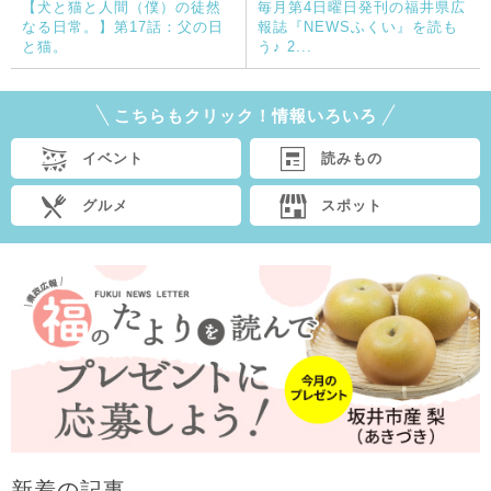
【犬と猫と人間（僕）の徒然
毎月第4日曜日発刊の福井県広
なる日常。】第17話：父の日
報誌『NEWSふくい』を読も
と猫。
う♪ 2...
こちらもクリック！情報いろいろ
イベント
読みもの
グルメ
スポット
新着の記事