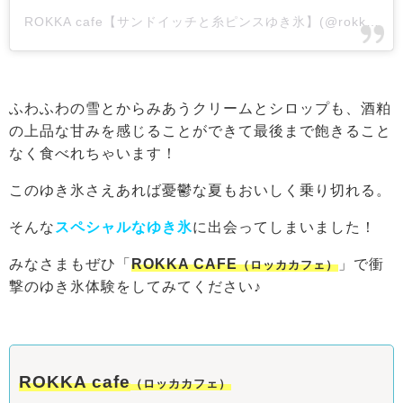
ROKKA cafe【サンドイッチと糸ピンスゆき氷】(@rokka_cafe.2024)がシェアした投稿
ふわふわの雪とからみあうクリームとシロップも、酒粕
の上品な甘みを感じることができて最後まで飽きること
なく食べれちゃいます！
このゆき氷さえあれば憂鬱な夏もおいしく乗り切れる。
そんな
スペシャルなゆき氷
に出会ってしまいました！
みなさまもぜひ「
ROKKA CAFE
」で衝
（ロッカカフェ）
撃のゆき氷体験をしてみてください♪
ROKKA cafe
（ロッカカフェ）