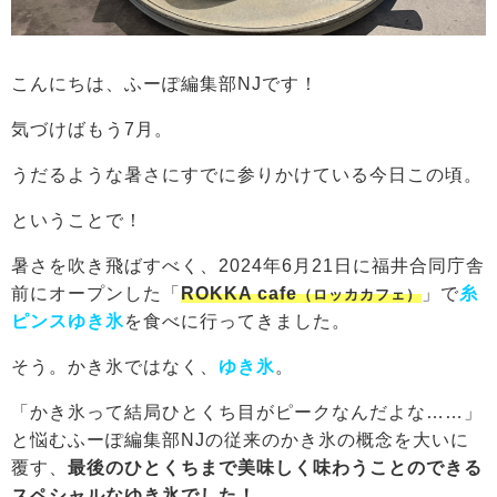
こんにちは、ふーぽ編集部NJです！
気づけばもう7月。
うだるような暑さにすでに参りかけている今日この頃。
ということで！
暑さを吹き飛ばすべく、2024年6月21日に福井合同庁舎
前にオープンした「
ROKKA cafe
」で
糸
（ロッカカフェ）
ピンスゆき氷
を食べに行ってきました。
そう。かき氷ではなく、
ゆき氷
。
「かき氷って結局ひとくち目がピークなんだよな……」
と悩むふーぽ編集部NJの従来のかき氷の概念を大いに
覆す、
最後のひとくちまで美味しく味わうことのできる
スペシャルなゆき氷でした！