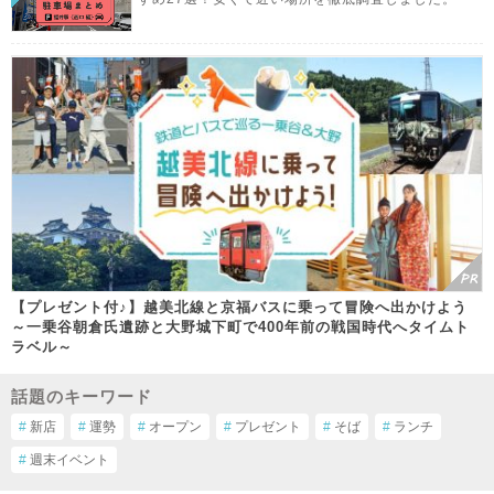
【プレゼント付♪】越美北線と京福バスに乗って冒険へ出かけよう
～一乗谷朝倉氏遺跡と大野城下町で400年前の戦国時代へタイムト
ラベル～
話題のキーワード
#
新店
#
運勢
#
オープン
#
プレゼント
#
そば
#
ランチ
#
週末イベント