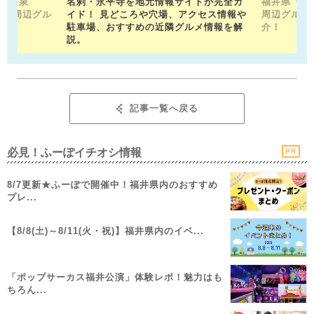
山平泉
名刹・永平寺を地元情報サイトが完全ガ
福井県「福
。 周辺グル
イド！ 見どころや穴場、アクセス情報や
周辺グルメ
駐車場、おすすめの近隣グルメ情報を解
介！
説。
記事一覧へ戻る
必見！ふーぽイチオシ情報
PR
8/7更新★ふーぽで開催中！福井県内のおすすめ
プレ...
【8/8(土)～8/11(火・祝)】福井県内のイベ...
「ポップサーカス福井公演」体験レポ！魅力はも
ちろん...