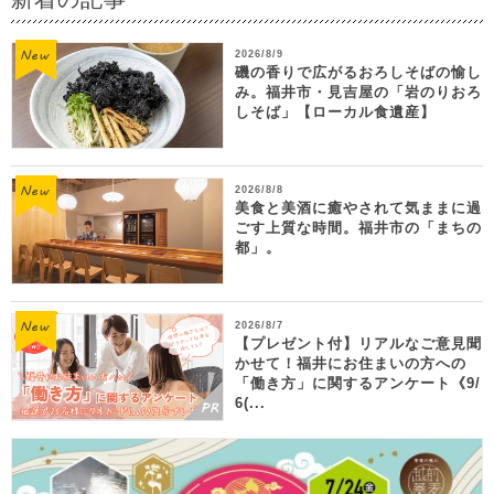
2026/8/9
磯の香りで広がるおろしそばの愉し
み。福井市・見吉屋の「岩のりおろ
しそば」【ローカル食遺産】
2026/8/8
美食と美酒に癒やされて気ままに過
ごす上質な時間。福井市の「まちの
都」。
2026/8/7
【プレゼント付】リアルなご意見聞
かせて！福井にお住まいの方への
「働き方」に関するアンケート《9/
6(...