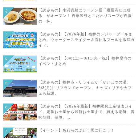
【読みもの】小浜貴船にラーメン屋「麺屋為せば成
る」がオープン！ 自家製麺とこだわりスープが自慢
の一杯。
【読みもの】【2026年版】福井のレジャープールま
とめ。ウォータースライダー＆流れるプールを徹底ガ
イド。
【読みもの】【8/8(土)～8/11(火・祝)】福井県内の
イベントまとめ
【読みもの】福井市・リライムが「かいほつの湯」
8/3(月)にリブランドオープン。キッズエリアやカフ
ェも新設。
【読みもの】【2026年最新】福井駅お土産徹底ガイ
ド。定番お土産から最新お土産まで、買える場所、賞
味期限、値段、...
【イベント】あわらのぶどう園に行こう！