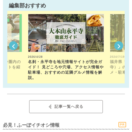
編集部おすすめ
2026/4/28
2024/7/19
15分圏内の
名刹・永平寺を地元情報サイトが完全ガ
福井県「平
ポットを紹
イド！ 見どころや穴場、アクセス情報や
寺）」の見
駐車場、おすすめの近隣グルメ情報を解
メ・駐車場
説。
記事一覧へ戻る
必見！ふーぽイチオシ情報
PR