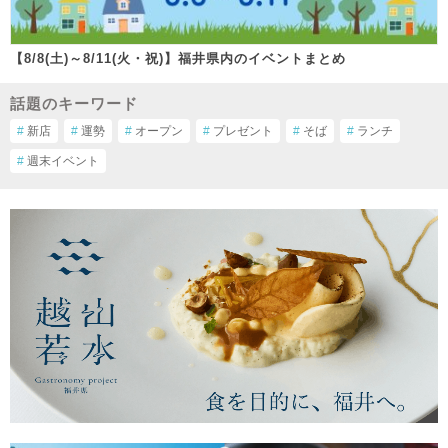
【8/8(土)～8/11(火・祝)】福井県内のイベントまとめ
話題のキーワード
#
新店
#
運勢
#
オープン
#
プレゼント
#
そば
#
ランチ
#
週末イベント