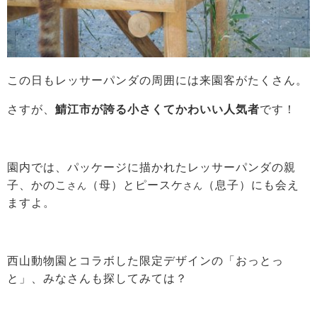
この日もレッサーパンダの周囲には来園客がたくさん。
さすが、
鯖江市が誇る小さくてかわいい人気者
です！
園内では、パッケージに描かれたレッサーパンダの親
子、かのこ
（母）とピースケ
（息子）にも会え
さん
さん
ますよ。
西山動物園とコラボした限定デザインの「おっとっ
と」、みなさんも探してみては？