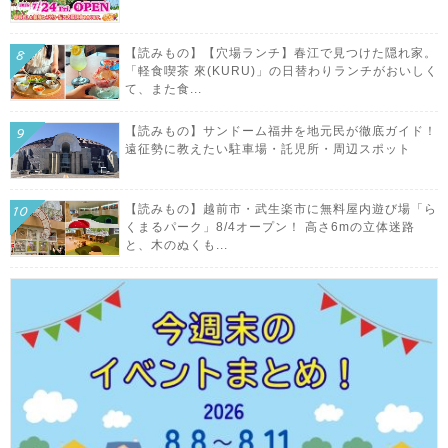
【読みもの】【穴場ランチ】春江で見つけた隠れ家。
「軽食喫茶 來(KURU)」の日替わりランチがおいしく
て、また食...
【読みもの】サンドーム福井を地元民が徹底ガイド！
遠征勢に教えたい駐車場・託児所・周辺スポット
【読みもの】越前市・武生楽市に無料屋内遊び場「ら
くまるパーク」8/4オープン！ 高さ6mの立体迷路
と、木のぬくも...