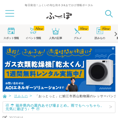
毎日発信！ふくいの旬な街ネタ&おでかけ情報ポータル
スポット
情報
イベント
情報
人気の記事
グルメ
読みもの
読みもの
「おっとっと」に鯖江市西山動物園のレッサーパンダが
☃ ☂ 福井県内の屋内あそび場まとめ。雨でもへっちゃら、
元気に遊ぼう♪ ☂ ☃
2022/6/4