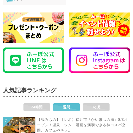
人気記事ランキング
24時間
週間
3ヶ月
【読みもの】【レポ】福井市「かいほつの湯」8/3オ
ープン！温泉・ジム・漫画を満喫できる神コスパ空
間。カフェやキッ...